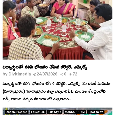
విద్యార్థులతో కలిసి భోజనం చేసిన కలెక్టర్, ఎమ్మెల్యే
by
Divitimedia
24/07/2026
0
72
విద్యార్థులతో కలిసి భోజనం చేసిన కలెక్టర్, ఎమ్మెల్యే ✍️ దివిటీ మీడియా
(మార్కాపురం) మార్కాపురం జిల్లా బెస్తవారిపేట మండల కేంద్రంలోని
జడ్పీ బాలుర ఉన్నత పాఠశాలలో శుక్రవారం...
Andhra Pradesh
Education
Life Style
MARKAPURAM
Spot News