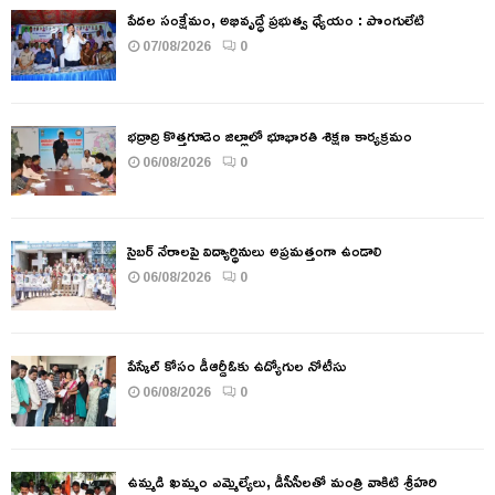
పేదల సంక్షేమం, అభివృద్ధే ప్రభుత్వ ధ్యేయం : పొంగులేటి
07/08/2026
0
భద్రాద్రి కొత్తగూడెం జిల్లాలో భూభారతి శిక్షణ కార్యక్రమం
06/08/2026
0
సైబర్ నేరాలపై విద్యార్థినులు అప్రమత్తంగా ఉండాలి
06/08/2026
0
పేస్కేల్ కోసం డీఆర్డీఓకు ఉద్యోగుల నోటీసు
06/08/2026
0
ఉమ్మడి ఖమ్మం ఎమ్మెల్యేలు, డీసీసీలతో మంత్రి వాకిటి శ్రీహరి