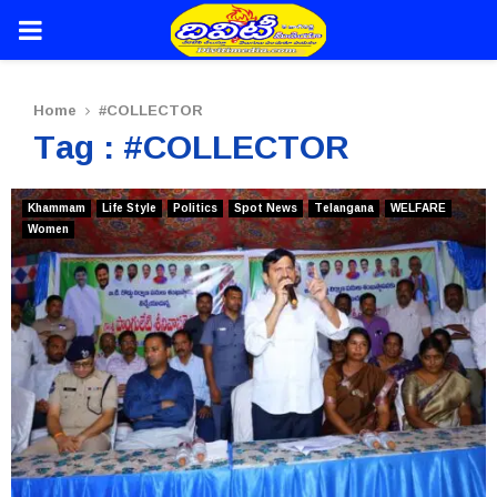
PRIMARY
MENU
Home
#COLLECTOR
Tag : #COLLECTOR
Khammam
Life Style
Politics
Spot News
Telangana
WELFARE
Women