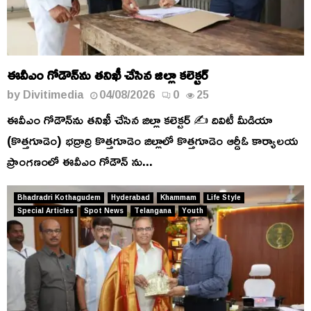
ఈవీఎం గోడౌన్‌ను తనిఖీ చేసిన జిల్లా కలెక్టర్
by
Divitimedia
04/08/2026
0
25
ఈవీఎం గోడౌన్‌ను తనిఖీ చేసిన జిల్లా కలెక్టర్ ✍️ దివిటీ మీడియా
(కొత్తగూడెం) భద్రాద్రి కొత్తగూడెం జిల్లాలో కొత్తగూడెం ఆర్డీఓ కార్యాలయ
ప్రాంగణంలో ఈవీఎం గోడౌన్‌ ను...
Bhadradri Kothagudem
Hyderabad
Khammam
Life Style
Special Articles
Spot News
Telangana
Youth