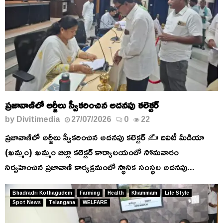
ప్రజావాణిలో అర్జీలు స్వీకరించిన అదనపు కలెక్టర్
by
Divitimedia
27/07/2026
0
22
ప్రజావాణిలో అర్జీలు స్వీకరించిన అదనపు కలెక్టర్ ✍️ దివిటీ మీడియా
(ఖమ్మం) ఖమ్మం జిల్లా కలెక్టర్ కార్యాలయంలో సోమవారం
నిర్వహించిన ప్రజావాణి కార్యక్రమంలో స్థానిక సంస్థల అదనపు...
Bhadradri Kothagudem
Farming
Health
Khammam
Life Style
Spot News
Telangana
WELFARE