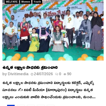
WELFARE
Women
Youth
ఉన్నత లక్ష్యాల సాధనకు శ్రమించాలి
by
Divitimedia
24/07/2026
0
90
ఉన్నత లక్ష్యాల సాధనకు శ్రమించాలి విద్యార్థులకు కలెక్టర్, ఎమ్మెల్యే
సూచనలు ✍️ దివిటీ మీడియా (మార్కాపురం) విద్యార్థులు ఉన్నత
లక్ష్యాలు ఎంచుకుని వాటిని సాధించేందుకు శ్రమించాలని, మంచి...