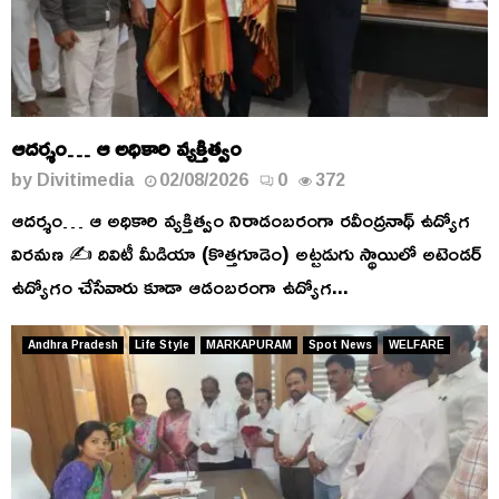
ఆదర్శం… ఆ అధికారి వ్యక్తిత్వం
by
Divitimedia
02/08/2026
0
372
ఆదర్శం… ఆ అధికారి వ్యక్తిత్వం నిరాడంబరంగా రవీంద్రనాథ్ ఉద్యోగ
విరమణ ✍️ దివిటీ మీడియా (కొత్తగూడెం) అట్టడుగు స్థాయిలో అటెండర్
ఉద్యోగం చేసేవారు కూడా ఆడంబరంగా ఉద్యోగ...
Andhra Pradesh
Life Style
MARKAPURAM
Spot News
WELFARE