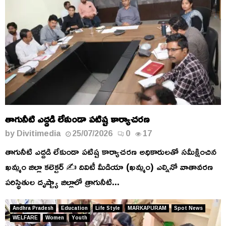
తాగునీటి ఎద్దడి లేకుండా పటిష్ట కార్యాచరణ
by
Divitimedia
25/07/2026
0
17
తాగునీటి ఎద్దడి లేకుండా పటిష్ట కార్యాచరణ అధికారులతో సమీక్షించిన
ఖమ్మం జిల్లా కలెక్టర్ ✍️ దివిటీ మీడియా (ఖమ్మం) ఎల్నినో వాతావరణ
పరిస్థితుల దృష్ట్యా జిల్లాలో త్రాగునీటి...
Andhra Pradesh
Education
Life Style
MARKAPURAM
Spot News
WELFARE
Women
Youth