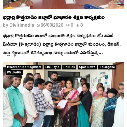
భద్రాద్రి కొత్తగూడెం జిల్లాలో భూభారతి శిక్షణ కార్యక్రమం
by
Divitimedia
06/08/2026
0
8
భద్రాద్రి కొత్తగూడెం జిల్లాలో భూభారతి శిక్షణ కార్యక్రమం ✍️ దివిటీ
మీడియా (కొత్తగూడెం) భద్రాద్రి కొత్తగూడెం జిల్లాలో మండలం, డివిజన్,
జిల్లా స్థాయిలలో రెవెన్యూశాఖ కార్యాలయాల్లో పనిచేస్తున్న...
Bhadradri Kothagudem
Life Style
Politics
Spot News
Telangana
WELFARE