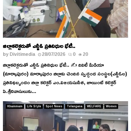
జిల్లాకలెక్టరుతో ఎన్జీఓ ప్రతినిధుల భేటీ..
by
Divitimedia
28/07/2026
0
20
జిల్లాకలెక్టరుతో ఎన్జీఓ ప్రతినిధుల భేటీ.. ✍️ దివిటీ మీడియా
(మార్కాపురం) మార్కాపురం జిల్లాకు చెందిన స్వచ్ఛంద సంస్థల(ఎన్జీఓల)
ప్రతినిధిబృందం జిల్లా కలెక్టర్ ఎం.విజయసునీత, జాయింట్ కలెక్టర్
పి.శ్రీనివాసులును...
Khammam
Life Style
Spot News
Telangana
WELFARE
Women