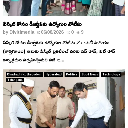
పేస్కేల్ కోసం డీఆర్డీఓకు ఉద్యోగుల నోటీసు
by
Divitimedia
06/08/2026
0
9
పేస్కేల్ కోసం డీఆర్డీఓకు ఉద్యోగుల నోటీసు ✍️ దివిటీ మీడియా
(కొత్తగూడెం) తమకు పేస్కేల్ ప్రకటించే వరకు పెన్ డౌన్, షట్ డౌన్
కార్యక్రమం నిర్వహిస్తామని వీబీ-జి...
Bhadradri Kothagudem
Hyderabad
Politics
Spot News
Technology
Telangana