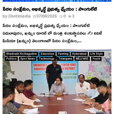
పేదల సంక్షేమం, అభివృద్ధే ప్రభుత్వ ధ్యేయం : పొంగులేటి
by
Divitimedia
07/08/2026
0
3
పేదల సంక్షేమం, అభివృద్ధే ప్రభుత్వ ధ్యేయం : పొంగులేటి
ఏదులాపురం, ఖమ్మం రూరల్ లో మంత్రి శంకుస్థాపనలు ✍️ దివిటీ
మీడియా (ఖమ్మం) తెలంగాణలో పేదల సంక్షేమం,...
Bhadradri Kothagudem
Education
Farming
Hyderabad
Life Style
Politics
Spot News
Technology
Telangana
WELFARE
Youth