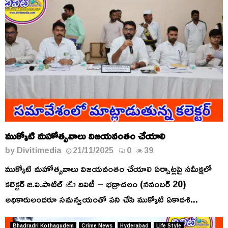
ముక్కోటి మహోత్సవాలు విజయవంతం చేయాలి
by
Divitimedia
21/11/2025
0
39
ముక్కోటి మహోత్సవాలు విజయవంతం చేయాలి ఏర్పాట్లపై సమీక్షలో
కలెక్టర్ జి.వి.పాటిల్ ✍️ దివిటీ – భద్రాచలం (నవంబర్ 20)
అధికారులందరూ సమన్వయంతో పని చేసి ముక్కోటి ఏకాదశి...
Bhadradri Kothagudem
Crime News
Hyderabad
Life Style