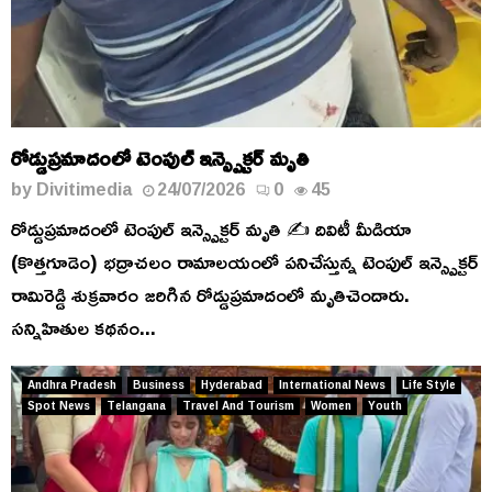
రోడ్డుప్రమాదంలో టెంపుల్ ఇన్స్పెక్టర్ మృతి
by
Divitimedia
24/07/2026
0
45
రోడ్డుప్రమాదంలో టెంపుల్ ఇన్స్పెక్టర్ మృతి ✍️ దివిటీ మీడియా
(కొత్తగూడెం) భద్రాచలం రామాలయంలో పనిచేస్తున్న టెంపుల్ ఇన్స్పెక్టర్
రామిరెడ్డి శుక్రవారం జరిగిన రోడ్డుప్రమాదంలో మృతిచెందారు.
సన్నిహితుల కథనం...
Andhra Pradesh
Business
Hyderabad
International News
Life Style
Spot News
Telangana
Travel And Tourism
Women
Youth