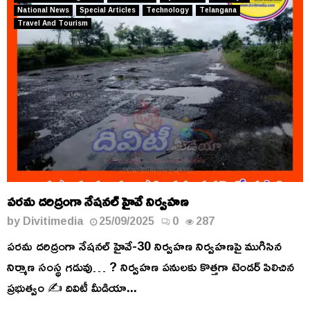
National News
Special Articles
Technology
Telangana
Travel And Tourism
పరమ దరిద్రంగా నేషనల్ హైవే నిర్వహణ
by
Divitimedia
25/09/2025
0
287
పరమ దరిద్రంగా నేషనల్ హైవే-30 నిర్వహణ నిర్వహణపై ముగిసిన
నిర్మాణ సంస్థ గడువు… ? నిర్వహణ పనులకు కొత్తగా టెండర్ పిలిచిన
ప్రభుత్వం ✍️ దివిటీ మీడియా...