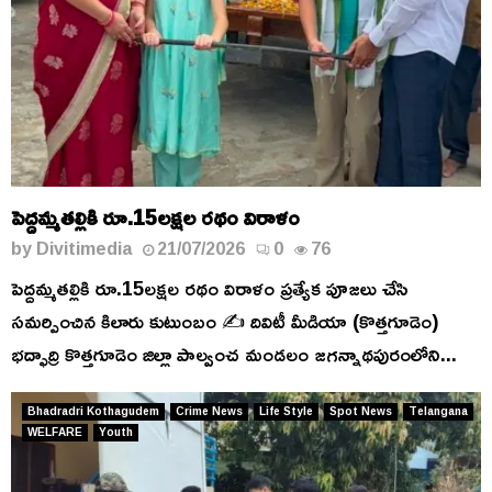
పెద్దమ్మతల్లికి రూ.15లక్షల రథం విరాళం
by
Divitimedia
21/07/2026
0
76
పెద్దమ్మతల్లికి రూ.15లక్షల రథం విరాళం ప్రత్యేక పూజలు చేసి
సమర్పించిన కిలారు కుటుంబం ✍️ దివిటీ మీడియా (కొత్తగూడెం)
భద్ఫాద్రి కొత్తగూడెం జిల్లా పాల్వంచ మండలం జగన్నాథపురంలోని...
Bhadradri Kothagudem
Crime News
Life Style
Spot News
Telangana
WELFARE
Youth