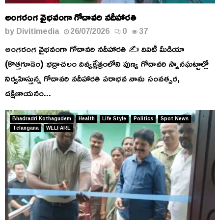
అంగరంగ వైభవంగా గోదావరి నదీహారతి
by
Divitimedia
26/07/2026
0
37
అంగరంగ వైభవంగా గోదావరి నదీహారతి ✍️ దివిటీ మీడియా
(కొత్తగూడెం) భద్రాచలం దివ్యక్షేత్రంలోని పుణ్య గోదావరి స్నానఘట్టాల్లో
నిర్వహిస్తున్న గోదావరి నదీహారతి పరాభవ నామ సంవత్సర,
దక్షిణాయనం...
Bhadradri Kothagudem
Health
Life Style
Politics
Spot News
Telangana
WELFARE