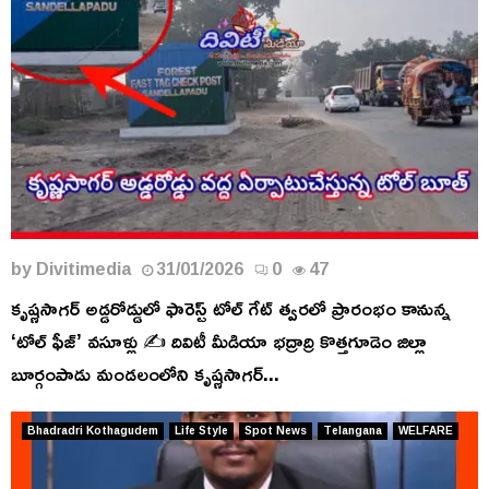
by
Divitimedia
31/01/2026
0
47
కృష్ణసాగర్ అడ్డరోడ్డులో ఫారెస్ట్ టోల్ గేట్ త్వరలో ప్రారంభం కానున్న
‘టోల్ ఫీజ్’ వసూళ్లు ✍️ దివిటీ మీడియా భద్రాద్రి కొత్తగూడెం జిల్లా
బూర్గంపాడు మండలంలోని కృష్ణసాగర్...
Bhadradri Kothagudem
Life Style
Spot News
Telangana
WELFARE