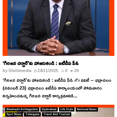
‘గిరిజన దర్బార్’కు హాజరుకండి : ఐటీడీఏ పీఓ
by
Divitimedia
24/11/2025
0
39
‘గిరిజన దర్బార్’కు హాజరుకండి : ఐటీడీఏ పీఓ ✍️ దివిటీ – భద్రాచలం
(నవంబర్ 23) భద్రాచలం ఐటీడీఏ కార్యాలయంలో సోమవారం
నిర్వహించనున్న గిరిజన దర్బార్ కార్యక్రమానికి...
Bhadradri Kothagudem
Hyderabad
Life Style
National News
Spot News
Telangana
Travel And Tourism