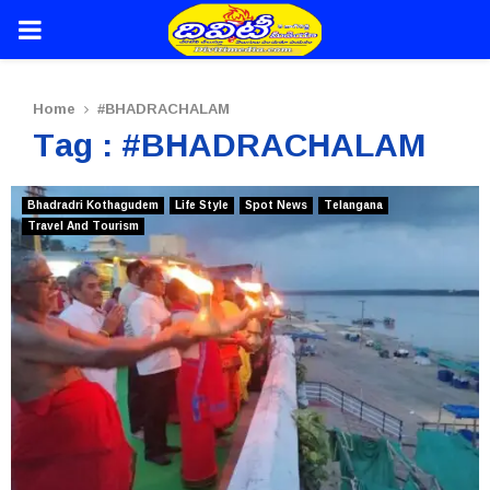
PRIMARY
MENU
Home
#BHADRACHALAM
Tag : #BHADRACHALAM
Bhadradri Kothagudem
Life Style
Spot News
Telangana
Travel And Tourism