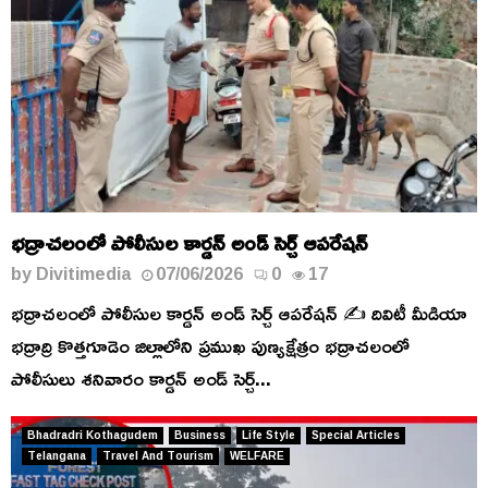
భద్రాచలంలో పోలీసుల కార్డన్ అండ్ సెర్చ్ ఆపరేషన్
by
Divitimedia
07/06/2026
0
17
భద్రాచలంలో పోలీసుల కార్డన్ అండ్ సెర్చ్ ఆపరేషన్ ✍️ దివిటీ మీడియా
భద్రాద్రి కొత్తగూడెం జిల్లాలోని ప్రముఖ పుణ్యక్షేత్రం భద్రాచలంలో
పోలీసులు శనివారం కార్డన్ అండ్ సెర్చ్...
Bhadradri Kothagudem
Business
Life Style
Special Articles
Telangana
Travel And Tourism
WELFARE