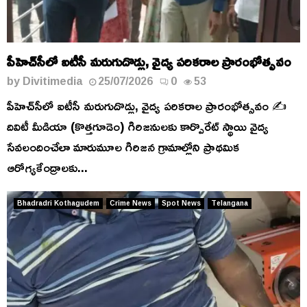
పీహెచ్‌సీలో ఐటీసీ మరుగుదొడ్లు, వైద్య పరికరాల ప్రారంభోత్సవం
by
Divitimedia
25/07/2026
0
53
పీహెచ్‌సీలో ఐటీసీ మరుగుదొడ్లు, వైద్య పరికరాల ప్రారంభోత్సవం ✍️
దివిటీ మీడియా (కొత్తగూడెం) గిరిజనులకు కార్పొరేట్ స్థాయి వైద్య
సేవలందించేలా మారుమూల గిరిజన గ్రామాల్లోని ప్రాథమిక
ఆరోగ్యకేంద్రాలకు...
Bhadradri Kothagudem
Crime News
Spot News
Telangana