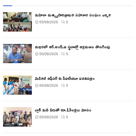
మహిళా మత్స్యపారిశ్రామిక సహకార సంఘం ఎన్నిక
05/08/2026
0
మధిరలో ఆర్.అండ్.బి స్థలాల్లో ఆక్రమణల తొలగింపు
05/08/2026
0
మెడికల్ ఆఫీసర్ కు సీఐటీయూ వినతిపత్రం
05/08/2026
0
బ్లాక్ మనీ పేరుతో రూ.13లక్షలు మోసం
05/08/2026
0