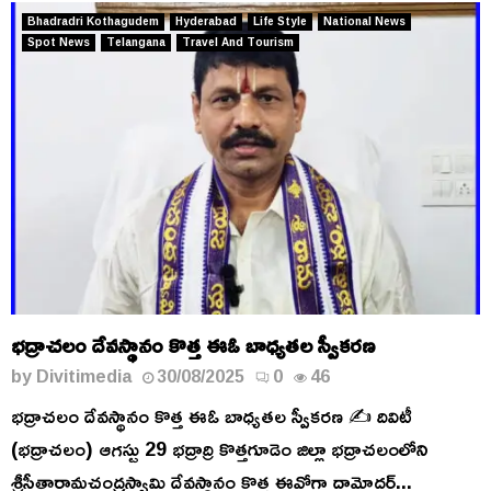
Bhadradri Kothagudem
Hyderabad
Life Style
National News
Spot News
Telangana
Travel And Tourism
భద్రాచలం దేవస్థానం కొత్త ఈఓ బాధ్యతల స్వీకరణ
by
Divitimedia
30/08/2025
0
46
భద్రాచలం దేవస్థానం కొత్త ఈఓ బాధ్యతల స్వీకరణ ✍️ దివిటీ
(భద్రాచలం) ఆగస్టు 29 భద్రాద్రి కొత్తగూడెం జిల్లా భద్రాచలంలోని
శ్రీసీతారామచంద్రస్వామి దేవస్థానం కొత్త ఈవోగా దామోదర్...