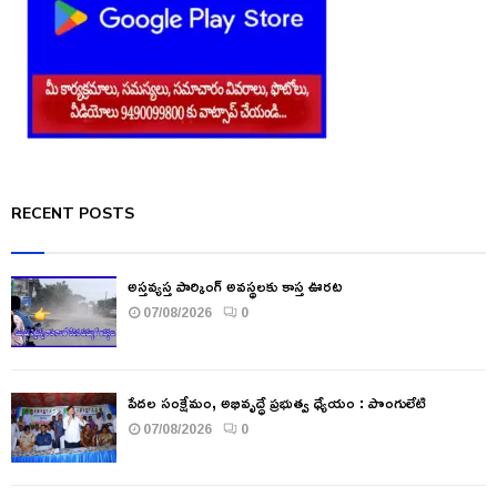
RECENT POSTS
అస్తవ్యస్త పార్కింగ్ అవస్థలకు కాస్త ఊరట
07/08/2026
0
పేదల సంక్షేమం, అభివృద్ధే ప్రభుత్వ ధ్యేయం : పొంగులేటి
07/08/2026
0