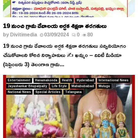
19 నుంచి గ్రామ దేవాలయ అర్చక శిక్షణా తరగతులు
by
Divitimedia
03/09/2024
0
80
19 నుంచి గ్రామ దేవాలయ అర్చక శిక్షణా తరగతులు సద్వినియోగం
చేసుకోవాలని కోరిన నిర్వాహకులు ✍️ ఖమ్మం – దివిటీ మీడియా
(సెప్టెంబరు 3) తెలంగాణ గ్రామ...
Entertainment
Hanamakonda
Health
Hyderabad
International News
Jayashankar Bhupalpally
Life Style
Mahabubabad
Mulugu
National News
Special Articles
Telangana