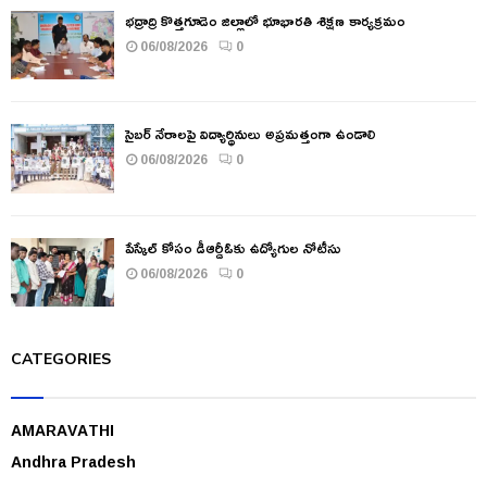
భద్రాద్రి కొత్తగూడెం జిల్లాలో భూభారతి శిక్షణ కార్యక్రమం
06/08/2026
0
సైబర్ నేరాలపై విద్యార్థినులు అప్రమత్తంగా ఉండాలి
06/08/2026
0
పేస్కేల్ కోసం డీఆర్డీఓకు ఉద్యోగుల నోటీసు
06/08/2026
0
CATEGORIES
AMARAVATHI
Andhra Pradesh