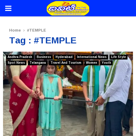
PRIMARY
MENU
Home
#TEMPLE
Tag : #TEMPLE
Andhra Pradesh
Business
Hyderabad
International News
Life Style
Spot News
Telangana
Travel And Tourism
Women
Youth