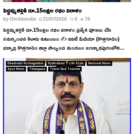
పెద్దమ్మతల్లికి రూ.15లక్షల రథం విరాళం
by
Divitimedia
21/07/2026
0
76
పెద్దమ్మతల్లికి రూ.15లక్షల రథం విరాళం ప్రత్యేక పూజలు చేసి
సమర్పించిన కిలారు కుటుంబం ✍️ దివిటీ మీడియా (కొత్తగూడెం)
భద్ఫాద్రి కొత్తగూడెం జిల్లా పాల్వంచ మండలం జగన్నాథపురంలోని...
Bhadradri Kothagudem
Hyderabad
Life Style
National News
Spot News
Telangana
Travel And Tourism