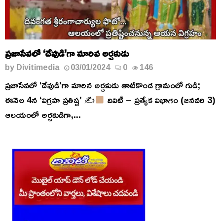
ప్రజాసేవలో ‘దేవుడి’గా మారిన అర్చకుడు
by
Divitimedia
03/01/2024
0
146
ప్రజాసేవలో ‘దేవుడి’గా మారిన అర్చకుడు తాటికొండ గ్రామంలో గుడి;
ఈనెల 4న ‘విగ్రహ ప్రతిష్ట’ ✍
దివిటీ – ప్రత్యేక విభాగం (జనవరి 3)
ఆలయంలో అర్చకుడిగా,...