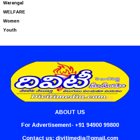
Warangal
WELFARE
Women
Youth
ABOUT US
For Advertisement- +91 94900 99800
Contact us:
divitimedia@gmail.com