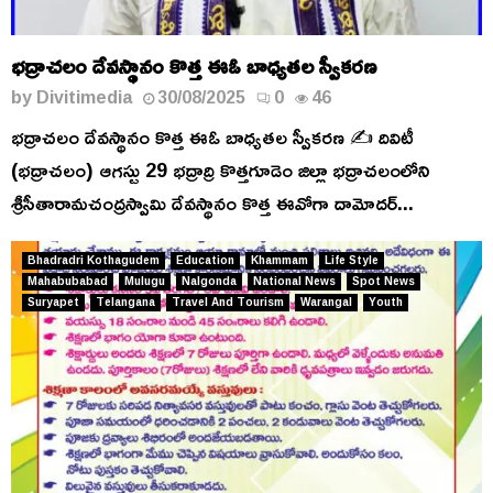
భద్రాచలం దేవస్థానం కొత్త ఈఓ బాధ్యతల స్వీకరణ
by
Divitimedia
30/08/2025
0
46
భద్రాచలం దేవస్థానం కొత్త ఈఓ బాధ్యతల స్వీకరణ ✍️ దివిటీ
(భద్రాచలం) ఆగస్టు 29 భద్రాద్రి కొత్తగూడెం జిల్లా భద్రాచలంలోని
శ్రీసీతారామచంద్రస్వామి దేవస్థానం కొత్త ఈవోగా దామోదర్...
Bhadradri Kothagudem
Education
Khammam
Life Style
Mahabubabad
Mulugu
Nalgonda
National News
Spot News
Suryapet
Telangana
Travel And Tourism
Warangal
Youth