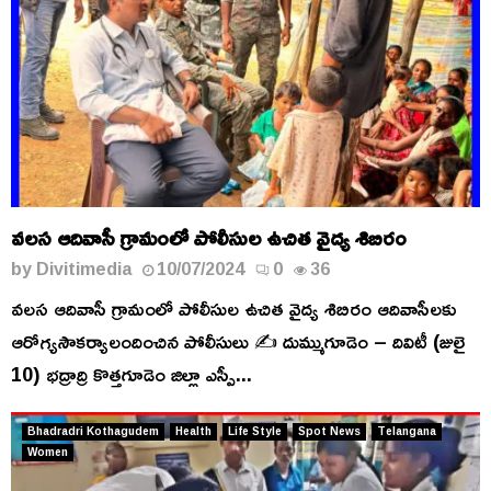
వలస ఆదివాసీ గ్రామంలో పోలీసుల ఉచిత వైద్య శిబిరం
by
Divitimedia
10/07/2024
0
36
వలస ఆదివాసీ గ్రామంలో పోలీసుల ఉచిత వైద్య శిబిరం ఆదివాసీలకు
ఆరోగ్యసౌకర్యాలందించిన పోలీసులు ✍️ దుమ్ముగూడెం – దివిటీ (జులై
10) భద్రాద్రి కొత్తగూడెం జిల్లా ఎస్పీ...
Bhadradri Kothagudem
Health
Life Style
Spot News
Telangana
Women