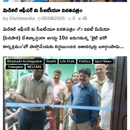
మెడికల్ ఆఫీసర్ కు సీఐటీయూ వినతిపత్రం
by
Divitimedia
05/08/2026
0
45
మెడికల్ ఆఫీసర్ కు సీఐటీయూ వినతిపత్రం ✍️ దివిటీ మీడియా
(పినపాక) దేశవ్యాప్తంగా ఆగస్టు 10న జరుగనున్న ‘జైల్ భరో
కార్యక్రమం’లో పాల్గొనేందుకు నిర్ణయించిన ఆశావర్కర్లు బూర్గంపాడు...
Bhadradri Kothagudem
Health
Life Style
Politics
Spot News
Telangana
WELFARE