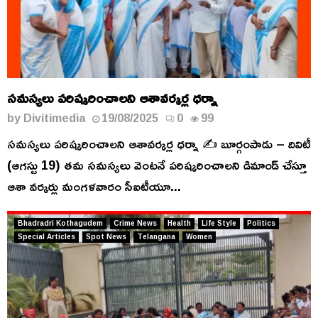
సమస్యలు పరిష్కరించాలని ఆశావర్కర్ల ధర్నా
by
Divitimedia
19/08/2025
0
99
సమస్యలు పరిష్కరించాలని ఆశావర్కర్ల ధర్నా ✍️ బూర్గంపాడు – దివిటీ
(ఆగస్టు 19) తమ సమస్యలు వెంటనే పరిష్కరించాలని డిమాండ్ చేస్తూ
ఆశా వర్కర్లు మంగళవారం సీఐటీయూ...
Bhadradri Kothagudem
Crime News
Health
Life Style
Politics
Special Articles
Spot News
Telangana
Women