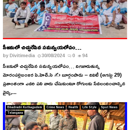
సీజనులో చిచ్చురేపిన సమన్వయలోపం…
by
Divitimedia
30/08/2024
0
94
సీజనులో చిచ్చురేపిన సమన్వయలోపం… దిగజారుతున్న
మోరంపల్లిబంజర పి.హెచ్.సి ✍️ బూర్గంపాడు – దివిటీ (ఆగస్టు 29)
ప్రశాంతంగా ఎవరి పని వారు చేసుకుంటూ రోగులకు సేవలందించాల్సిన
వైద్య,...
Bhadradri Kothagudem
Crime News
Health
Life Style
Spot News
Telangana