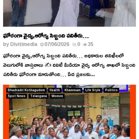
ఘోరంగా వైద్య,ఆరోగ్య సిబ్బంది పనితీరు…
by
Divitimedia
07/06/2026
0
35
ఘోరంగా వైద్య,ఆరోగ్య సిబ్బంది పనితీరు… అధికారుల తనిఖీలలో
వెలుగులోకి వాస్తవాలు ✍️ దివిటీ మీడియా వైద్య ఆరోగ్య శాఖలో సిబ్బంది
పనితీరు ఘోరంగా మారుతోంది… పేద ప్రజలకు...
Bhadradri Kothagudem
Health
Khammam
Life Style
Politics
Spot News
Telangana
Women