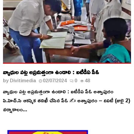
వ్యాధుల పట్ల అప్రమత్తంగా ఉండాలి : ఐటీడీఏ పీఓ
by
Divitimedia
02/07/2024
0
48
వ్యాధుల పట్ల అప్రమత్తంగా ఉండాలి : ఐటీడీఏ పీఓ అశ్వాపురం
పి.హెచ్.సి ఆకస్మిక తనిఖీ చేసిన పీఓ ✍️ అశ్వాపురం – దివిటీ (జులై 2)
వర్షాకాలం...