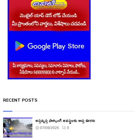
RECENT POSTS
అస్తవ్యస్త పార్కింగ్ అవస్థలకు కాస్త ఊరట
07/08/2026
0