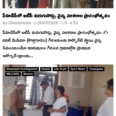
పీహెచ్‌సీలో ఐటీసీ మరుగుదొడ్లు, వైద్య పరికరాల ప్రారంభోత్సవం
by
Divitimedia
25/07/2026
0
53
పీహెచ్‌సీలో ఐటీసీ మరుగుదొడ్లు, వైద్య పరికరాల ప్రారంభోత్సవం ✍️
దివిటీ మీడియా (కొత్తగూడెం) గిరిజనులకు కార్పొరేట్ స్థాయి వైద్య
సేవలందించేలా మారుమూల గిరిజన గ్రామాల్లోని ప్రాథమిక
ఆరోగ్యకేంద్రాలకు...
Bhadradri Kothagudem
Health
Life Style
Spot News
Telangana
WELFARE
Women