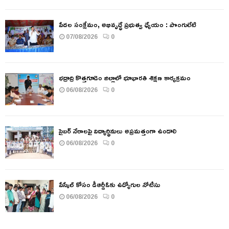
పేదల సంక్షేమం, అభివృద్ధే ప్రభుత్వ ధ్యేయం : పొంగులేటి
07/08/2026
0
భద్రాద్రి కొత్తగూడెం జిల్లాలో భూభారతి శిక్షణ కార్యక్రమం
06/08/2026
0
సైబర్ నేరాలపై విద్యార్థినులు అప్రమత్తంగా ఉండాలి
06/08/2026
0
పేస్కేల్ కోసం డీఆర్డీఓకు ఉద్యోగుల నోటీసు
06/08/2026
0