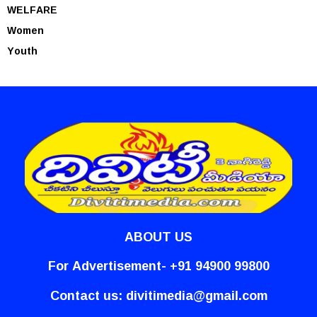
WELFARE
Women
Youth
ABOUT US
For Advertisement- +91 94900 99800
Contact us:
divitimedia@gmail.com