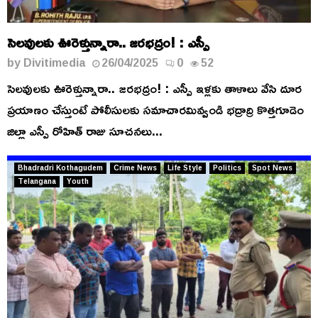
సెలవులకు ఊరెళ్తున్నారా.. జరభద్రం! : ఎస్పీ
by
Divitimedia
26/04/2025
0
52
సెలవులకు ఊరెళ్తున్నారా.. జరభద్రం! : ఎస్పీ ఇళ్లకు తాళాలు వేసి దూర
ప్రయాణం చేస్తుంటే పోలీసులకు సమాచారమివ్వండి భద్రాద్రి కొత్తగూడెం
జిల్లా ఎస్పీ రోహిత్ రాజు సూచనలు...
Bhadradri Kothagudem
Crime News
Life Style
Politics
Spot News
Telangana
Youth