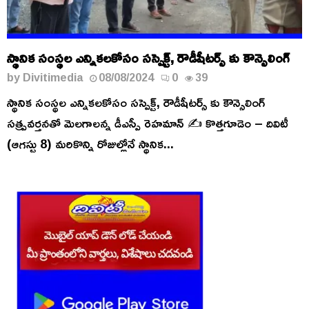
స్థానిక సంస్థల ఎన్నికలకోసం సస్పెక్ట్, రౌడీషీటర్స్ కు కౌన్సెలింగ్
by
Divitimedia
08/08/2024
0
39
స్థానిక సంస్థల ఎన్నికలకోసం సస్పెక్ట్, రౌడీషీటర్స్ కు కౌన్సెలింగ్
సత్ప్రవర్తనతో మెలగాలన్న డీఎస్పీ రెహమాన్ ✍️ కొత్తగూడెం – దివిటీ
(ఆగస్టు 8) మరికొన్ని రోజుల్లోనే స్థానిక...