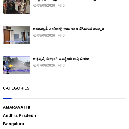
08/08/2026
0
అంగన్వాడీ ఎంపికల్లో అందినంత దోచుకునే యత్నం
08/08/2026
0
అస్తవ్యస్త పార్కింగ్ అవస్థలకు కాస్త ఊరట
07/08/2026
0
CATEGORIES
AMARAVATHI
Andhra Pradesh
Bengaluru