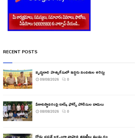
RECENT POSTS
వృద్ధురాలి హత్యకేసులో ఇద్దరు నిందితుల అరెస్టు
09/08/2026
0
పేకాటస్థావరంపై టాస్క్ ఫోర్స్ పోలీసుల దాడులు
08/08/2026
0
రోడ్డు భద్రతే లక్ష్యంగా వాహన తనిఖీలు ముమ్మరం