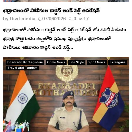
భద్రాచలంలో పోలీసుల కార్డన్ అండ్ సెర్చ్ ఆపరేషన్
by
Divitimedia
07/06/2026
0
17
భద్రాచలంలో పోలీసుల కార్డన్ అండ్ సెర్చ్ ఆపరేషన్ ✍️ దివిటీ మీడియా
భద్రాద్రి కొత్తగూడెం జిల్లాలోని ప్రముఖ పుణ్యక్షేత్రం భద్రాచలంలో
పోలీసులు శనివారం కార్డన్ అండ్ సెర్చ్...
Bhadradri Kothagudem
Crime News
Life Style
Spot News
Telangana
Travel And Tourism