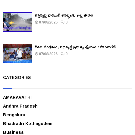
అస్తవ్యస్త పార్కింగ్ అవస్థలకు కాస్త ఊరట
07/08/2026
0
పేదల సంక్షేమం, అభివృద్ధే ప్రభుత్వ ధ్యేయం : పొంగులేటి
07/08/2026
0
CATEGORIES
AMARAVATHI
Andhra Pradesh
Bengaluru
Bhadradri Kothagudem
Business