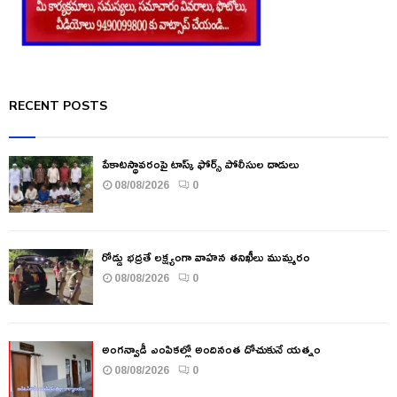
RECENT POSTS
పేకాటస్థావరంపై టాస్క్ ఫోర్స్ పోలీసుల దాడులు
08/08/2026
0
రోడ్డు భద్రతే లక్ష్యంగా వాహన తనిఖీలు ముమ్మరం
08/08/2026
0
అంగన్వాడీ ఎంపికల్లో అందినంత దోచుకునే యత్నం
08/08/2026
0