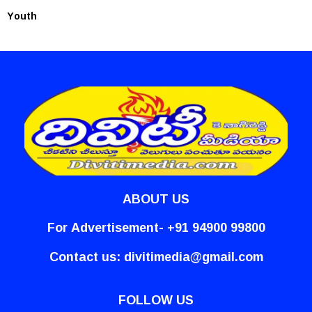
Youth
ABOUT US
For Advertisement- +91 94900 99800
Contact us:
divitimedia@gmail.com
FOLLOW US