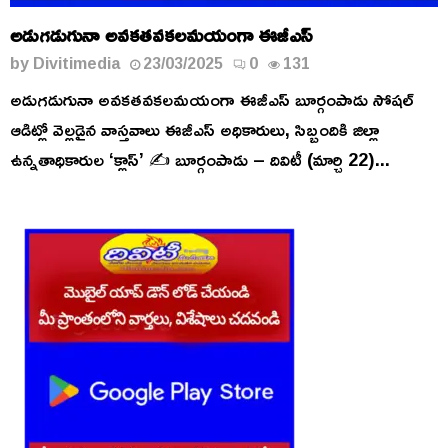
అడుగడుగునా అవకతవకలమయంగా ఈజీఎస్
by
Divitimedia
23/03/2025
0
131
అడుగడుగునా అవకతవకలమయంగా ఈజీఎస్ బూర్గంపాడు సోషల్
ఆడిట్లో వెల్లడైన వాస్తవాలు ఈజీఎస్ అధికారులు, సిబ్బందికి జిల్లా
ఉన్నతాధికారుల ‘క్లాస్’ ✍️ బూర్గంపాడు – దివిటీ (మార్చి 22)...