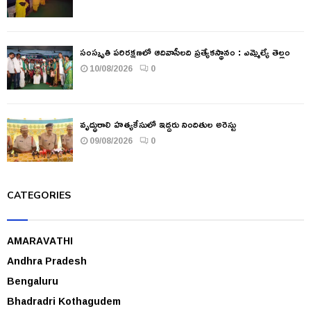
సంస్కృతి పరిరక్షణలో ఆదివాసీలది ప్రత్యేకస్థానం : ఎమ్మెల్యే తెల్లం
10/08/2026
0
వృద్ధురాలి హత్యకేసులో ఇద్దరు నిందితుల అరెస్టు
09/08/2026
0
CATEGORIES
AMARAVATHI
Andhra Pradesh
Bengaluru
Bhadradri Kothagudem