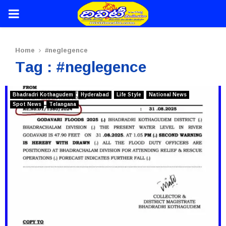
PRIMARY
MENU
Home
#neglegence
Tag : #neglegence
Bhadradri Kothagudem
Hyderabad
Life Style
National News
Spot News
Telangana