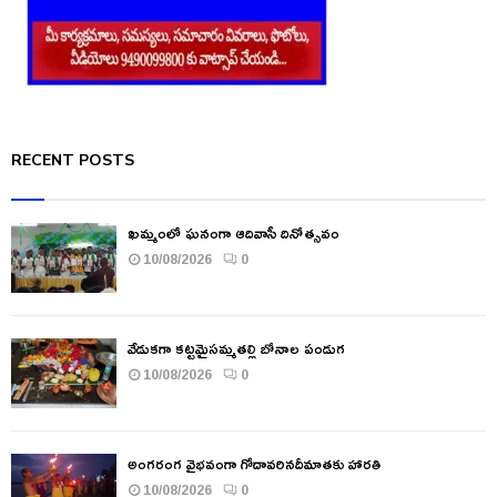
RECENT POSTS
ఖమ్మంలో ఘనంగా ఆదివాసీ దినోత్సవం
10/08/2026
0
వేడుకగా కట్టమైసమ్మతల్లి బోనాల పండుగ
10/08/2026
0
అంగరంగ వైభవంగా గోదావరినదీమాతకు హారతి
10/08/2026
0