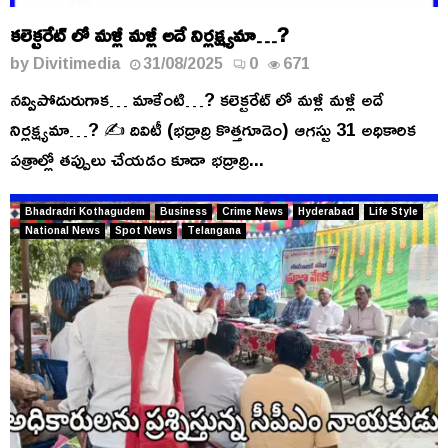
కలెక్టరేట్ లో మళ్లీ మళ్లీ అదే నిర్లక్ష్యమా…?
by
Divitimedia
31/08/2025
0
671
నవ్విపోదురుగాక… మాకేంటి…? కలెక్టరేట్ లో మళ్లీ మళ్లీ అదే
నిర్లక్ష్యమా…? ✍️ దివిటీ (భద్రాద్రి కొత్తగూడెం) ఆగస్టు 31 అధికారిక
పత్రాల్లో తప్పులు చేయడం కూడా భద్రాద్రి...
Bhadradri Kothagudem
Business
Crime News
Hyderabad
Life Style
National News
Spot News
Telangana