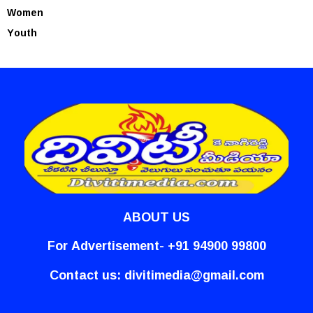
Women
Youth
ABOUT US
For Advertisement- +91 94900 99800
Contact us:
divitimedia@gmail.com