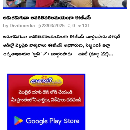
అడుగడుగునా అవకతవకలమయంగా ఈజీఎస్
by
Divitimedia
23/03/2025
0
131
అడుగడుగునా అవకతవకలమయంగా ఈజీఎస్ బూర్గంపాడు సోషల్
ఆడిట్లో వెల్లడైన వాస్తవాలు ఈజీఎస్ అధికారులు, సిబ్బందికి జిల్లా
ఉన్నతాధికారుల ‘క్లాస్’ ✍️ బూర్గంపాడు – దివిటీ (మార్చి 22)...