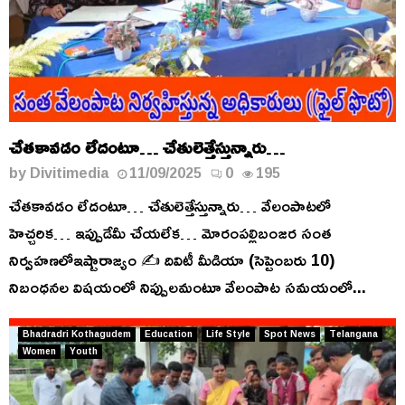
చేతకావడం లేదంటూ… చేతులెత్తేస్తున్నారు…
by
Divitimedia
11/09/2025
0
195
చేతకావడం లేదంటూ… చేతులెత్తేస్తున్నారు… వేలంపాటలో
హెచ్చరిక… ఇప్పుడేమీ చేయలేక… మోరంపల్లిబంజర సంత
నిర్వహణలోఇష్టారాజ్యం ✍️ దివిటీ మీడియా (సెప్టెంబరు 10)
నిబంధ‌న‌ల విషయంలో నిప్పులమంటూ వేలంపాట సమయంలో...
Bhadradri Kothagudem
Education
Life Style
Spot News
Telangana
Women
Youth