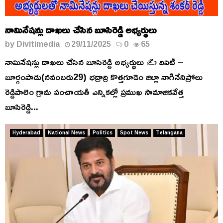
నామినేషన్లు దాఖలు చేసిన బూసిరెడ్డి అభ్యర్థులు
by
Divitimedia
29/11/2025
0
65
నామినేషన్లు దాఖలు చేసిన బూసిరెడ్డి అభ్యర్థులు ✍️ దివిటీ –
బూర్గంపాడు(నవంబరు29) భద్రాద్రి కొత్తగూడెం జిల్లా నాగినేనిప్రోలు
రెడ్డిపాలెం గ్రామ పంచాయతీ ఎన్నికల్లో ప్రముఖ సామాజికవేత్త
బూసిరెడ్డి...
Hyderabad
National News
Politics
Spot News
Telangana