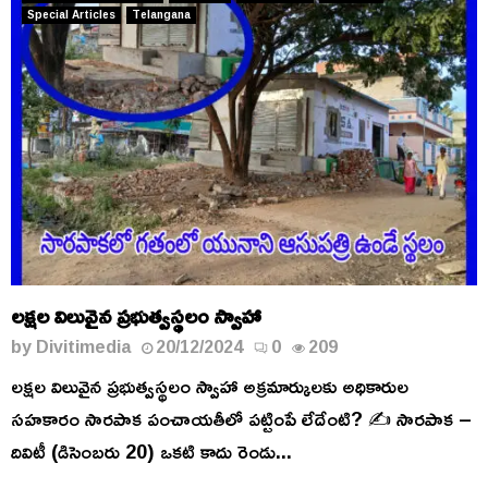
Special Articles
Telangana
లక్షల విలువైన ప్రభుత్వస్థలం స్వాహా
by
Divitimedia
20/12/2024
0
209
లక్షల విలువైన ప్రభుత్వస్థలం స్వాహా అక్రమార్కులకు అధికారుల
సహకారం సారపాక పంచాయతీలో పట్టింపే లేదేంటి? ✍️ సారపాక –
దివిటీ (డిసెంబరు 20) ఒకటి కాదు రెండు...