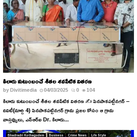
కిలారు కుటుంబంచే శీతల శవపేటిక వితరణ
by
Divitimedia
04/03/2025
0
104
కిలారు కుటుంబంచే శీతల శవపేటిక వితరణ ✍️ పినపాకపట్టీనగర్ –
దివిటీ(మార్చి 4) పినపాకపట్టినగర్ గ్రామ ప్రజల కోసం ఆ గ్రామ
వాస్తవ్యులు, ఎన్ఆర్ఐ Dr. కిలారు...
Bhadradri Kothagudem
Business
Crime News
Life Style