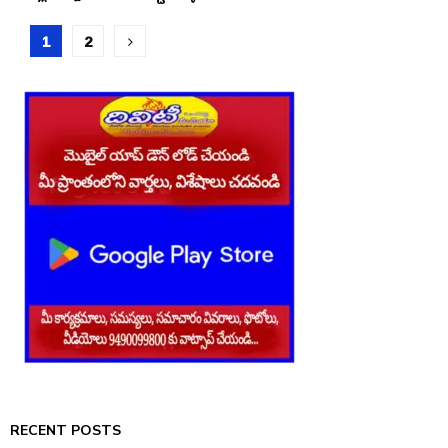
Posts
1
2
pagination
RECENT POSTS