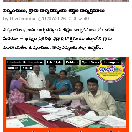
సర్పంచులు, గ్రామ కార్యదర్శులకు శిక్షణ కార్యక్రమాలు
by
Divitimedia
10/07/2026
0
40
సర్పంచులు, గ్రామ కార్యదర్శులకు శిక్షణ కార్యక్రమాలు ✍️ దివిటీ
మీడియా – ఖమ్మం ప్రతినిధి భద్రాద్రి కొత్తగూడెం జిల్లాలోని గ్రామ
పంచాయతీల సర్పంచులు, కార్యదర్శులకు జిల్లా కలెక్టర్...
Bhadradri Kothagudem
Life Style
Politics
Spot News
Telangana
Women
Youth