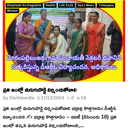
Bhadradri Kothagudem
Health
Life Style
Spot News
Telangana
Women
ప్రతి ఇంట్లో మరుగుదొడ్డి నిర్మించుకోవాలి
by
Divitimedia
11/12/2024
0
59
ప్రతి ఇంట్లో మరుగుదొడ్డి నిర్మించుకోవాలి భద్రాద్రి కొత్తగూడెం డీఆర్డీఓ
విద్యాచందన ✍️ భద్రాద్రి కొత్తగూడెం – దివిటీ (డిసెంబరు 10) ప్రతి
ఇంట్లో తప్పక మరుగుదొడ్డి నిర్మించుకోవాలని,...