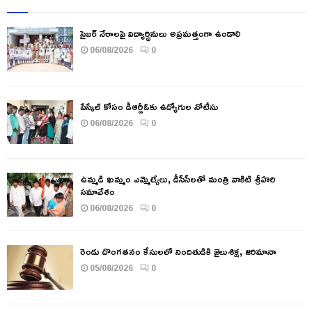
సైబర్ నేరాలపై విద్యార్థినులు అప్రమత్తంగా ఉండాలి
06/08/2026
0
పేస్కేల్ కోసం డీఆర్డీఓకు ఉద్యోగుల నోటీసు
06/08/2026
0
ఉమ్మడి ఖమ్మం ఎమ్మెల్యేలు, డీసీసీలతో మంత్రి వాకిటి శ్రీహరి
సమావేశం
06/08/2026
0
రెండు దొంగతనం కేసులలో నిందితుడికి జైలుశిక్ష, జరిమానా
05/08/2026
0