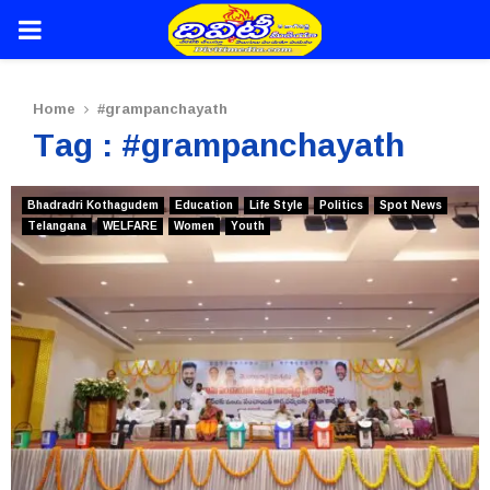
PRIMARY
MENU
Home
#grampanchayath
Tag : #grampanchayath
Bhadradri Kothagudem
Education
Life Style
Politics
Spot News
Telangana
WELFARE
Women
Youth