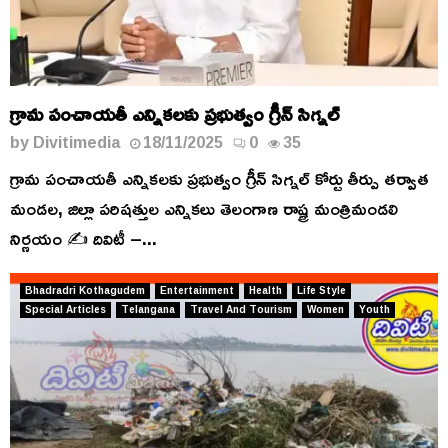
గ్రామ పంచాయతీ ఎన్నికలకు ప్రభుత్వం గ్రీన్ సిగ్నల్
by
Divitimedia
18/11/2025
0
35
గ్రామ పంచాయతీ ఎన్నికలకు ప్రభుత్వం గ్రీన్ సిగ్నల్ కోర్టు తీర్పు తర్వాత
మండల, జిల్లా పరిషత్తుల ఎన్నికలు తెలంగాణ రాష్ట్ర మంత్రిమండలి
నిర్ణయం ✍️ దివిటీ –...
Bhadradri Kothagudem
Entertainment
Health
Life Style
Special Articles
Telangana
Travel And Tourism
Women
Youth