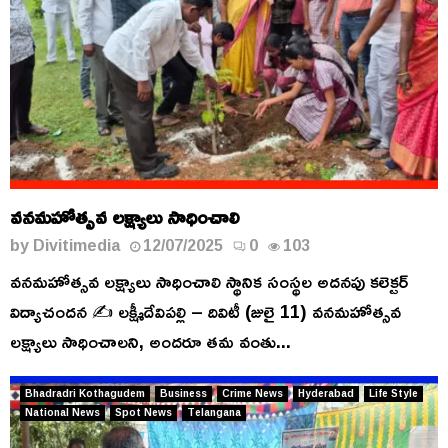
వనమహోత్సవ లక్ష్యాలు సాధించాలి
by
Divitimedia
12/07/2025
0
103
వనమహోత్సవ లక్ష్యాలు సాధించాలి స్థానిక సంస్థల అదనపు కలెక్టర్
విద్యాచందన ✍️ లక్ష్మీదేవిపల్లి – దివిటీ (జులై 11) వనమహోత్సవ
లక్ష్యాలు సాధించాలని, అందరూ తమ వంతు...
Bhadradri Kothagudem
Business
Crime News
Hyderabad
Life Style
National News
Spot News
Telangana