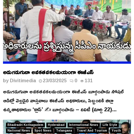
అడుగడుగునా అవకతవకలమయంగా ఈజీఎస్
by
Divitimedia
23/03/2025
0
131
అడుగడుగునా అవకతవకలమయంగా ఈజీఎస్ బూర్గంపాడు సోషల్
ఆడిట్లో వెల్లడైన వాస్తవాలు ఈజీఎస్ అధికారులు, సిబ్బందికి జిల్లా
ఉన్నతాధికారుల ‘క్లాస్’ ✍️ బూర్గంపాడు – దివిటీ (మార్చి 22)...
Bhadradri Kothagudem
Hyderabad
International News
Life Style
National News
Spot News
Telangana
Travel And Tourism
Youth