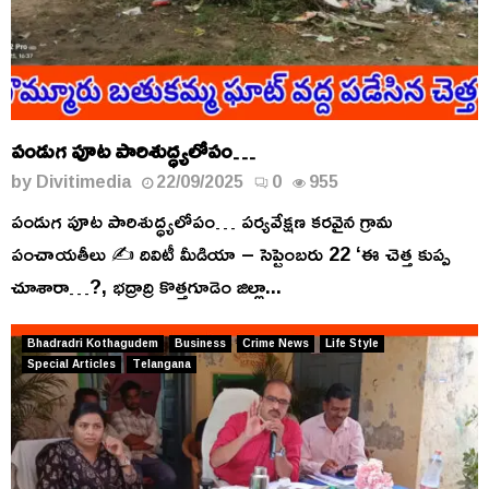
పండుగ పూట పారిశుద్ధ్యలోపం…
by
Divitimedia
22/09/2025
0
955
పండుగ పూట పారిశుద్ధ్యలోపం… పర్యవేక్షణ కరవైన గ్రామ
పంచాయతీలు ✍️ దివిటీ మీడియా – సెప్టెంబరు 22 ‘ఈ చెత్త కుప్ప
చూశారా…?, భద్రాద్రి కొత్తగూడెం జిల్లా...
Bhadradri Kothagudem
Business
Crime News
Life Style
Special Articles
Telangana