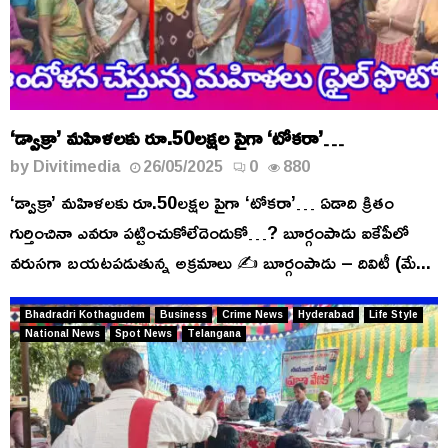
‘డ్వాక్రా’ మహిళలకు రూ.50లక్షల పైగా ‘టోకరా’…
by
Divitimedia
26/05/2025
0
880
‘డ్వాక్రా’ మహిళలకు రూ.50లక్షల పైగా ‘టోకరా’… ఏడాది క్రితం
గుర్తించినా ఎవరూ పట్టించుకోలేదెందుకో…? బూర్గంపాడు ఐకేపీలో
వరుసగా బయటపడుతున్న అక్రమాలు ✍️ బూర్గంపాడు – దివిటీ (మే...
Bhadradri Kothagudem
Business
Crime News
Hyderabad
Life Style
National News
Spot News
Telangana