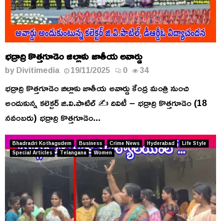
భద్రాద్రి కొత్తగూడెం జిల్లాకు జాతీయ అవార్డు
by
Divitimedia
19/11/2025
0
34
భద్రాద్రి కొత్తగూడెం జిల్లాకు జాతీయ అవార్డు కేంద్ర మంత్రి నుంచి
అందుకున్న కలెక్టర్ జి.వి.పాటిల్ ✍️ దివిటీ – భద్రాద్రి కొత్తగూడెం (18
నవంబరు) భద్రాద్రి కొత్తగూడెం...
Bhadradri Kothagudem
Business
Crime News
Hyderabad
Life Style
Special Articles
Telangana
Women