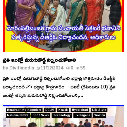
ప్రతి ఇంట్లో మరుగుదొడ్డి నిర్మించుకోవాలి
by
Divitimedia
11/12/2024
0
59
ప్రతి ఇంట్లో మరుగుదొడ్డి నిర్మించుకోవాలి భద్రాద్రి కొత్తగూడెం డీఆర్డీఓ
విద్యాచందన ✍️ భద్రాద్రి కొత్తగూడెం – దివిటీ (డిసెంబరు 10) ప్రతి
ఇంట్లో తప్పక మరుగుదొడ్డి నిర్మించుకోవాలని,...
Bhadradri Kothagudem
DELHI
Health
Hyderabad
Life Style
National News
Spot News
Technology
Telangana
Women