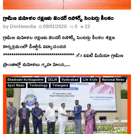
గ్రామీణ మహిళల రక్షణకు జెండర్ రిసోర్స్ సెంటర్లు కీలకం
by
Divitimedia
09/01/2026
0
22
గ్రామీణ మహిళల రక్షణకు జెండర్ రిసోర్స్ సెంటర్లు కీలకం శిక్షణ
కార్యక్రమంలో డీఆర్డీఓ విద్యాచందన
********************************** ✍️ దివిటీ మీడియా గ్రామీణ
ప్రాంతాల్లో మహిళలు గృహ హింస,...
Bhadradri Kothagudem
DELHI
Hyderabad
Life Style
National News
Spot News
Technology
Telangana