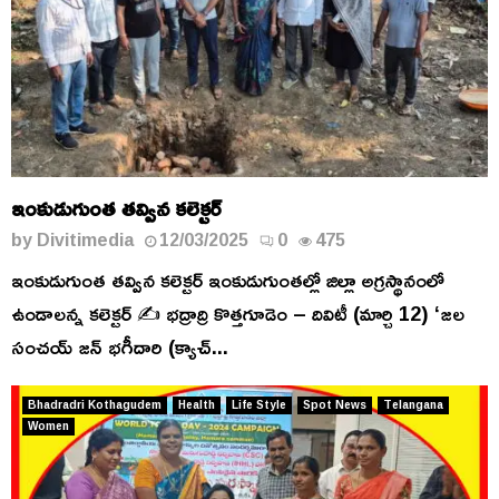
ఇంకుడుగుంత తవ్విన కలెక్టర్
by
Divitimedia
12/03/2025
0
475
ఇంకుడుగుంత తవ్విన కలెక్టర్ ఇంకుడుగుంతల్లో జిల్లా అగ్రస్థానంలో
ఉండాలన్న కలెక్టర్ ✍️ భద్రాద్రి కొత్తగూడెం – దివిటీ (మార్చి 12) ‘జల
సంచయ్ జన్ భగీదారి (క్యాచ్...
Bhadradri Kothagudem
Health
Life Style
Spot News
Telangana
Women