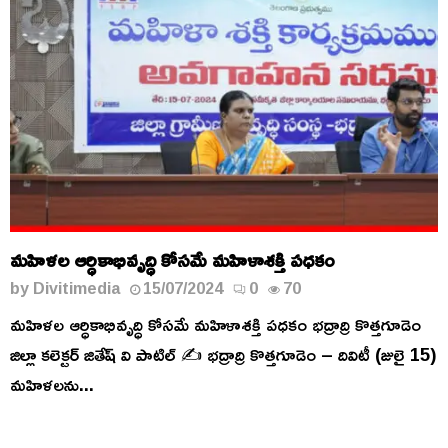
మహిళల ఆర్ధికాభివృద్ధి కోసమే మహిళాశక్తి పధకం
by
Divitimedia
15/07/2024
0
70
మహిళల ఆర్ధికాభివృద్ధి కోసమే మహిళాశక్తి పధకం భద్రాద్రి కొత్తగూడెం
జిల్లా కలెక్టర్ జితేష్ వి పాటిల్ ✍️ భద్రాద్రి కొత్తగూడెం – దివిటీ (జులై 15)
మహిళలను...