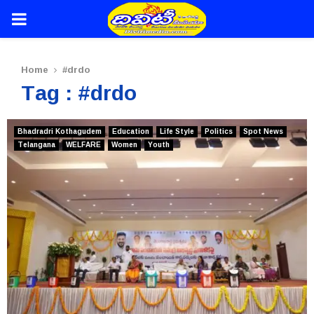
PRIMARY
MENU
Home
#drdo
Tag : #drdo
Bhadradri Kothagudem
Education
Life Style
Politics
Spot News
Telangana
WELFARE
Women
Youth