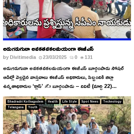
అడుగడుగునా అవకతవకలమయంగా ఈజీఎస్
by
Divitimedia
23/03/2025
0
131
అడుగడుగునా అవకతవకలమయంగా ఈజీఎస్ బూర్గంపాడు సోషల్
ఆడిట్లో వెల్లడైన వాస్తవాలు ఈజీఎస్ అధికారులు, సిబ్బందికి జిల్లా
ఉన్నతాధికారుల ‘క్లాస్’ ✍️ బూర్గంపాడు – దివిటీ (మార్చి 22)...
Bhadradri Kothagudem
Health
Life Style
Spot News
Technology
Telangana
Youth