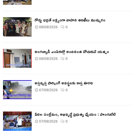
రోడ్డు భద్రతే లక్ష్యంగా వాహన తనిఖీలు ముమ్మరం
08/08/2026
0
అంగన్వాడీ ఎంపికల్లో అందినంత దోచుకునే యత్నం
08/08/2026
0
అస్తవ్యస్త పార్కింగ్ అవస్థలకు కాస్త ఊరట
07/08/2026
0
పేదల సంక్షేమం, అభివృద్ధే ప్రభుత్వ ధ్యేయం : పొంగులేటి
07/08/2026
0