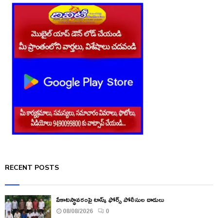
RECENT POSTS
పేకాటస్థావరంపై టాస్క్ ఫోర్స్ పోలీసుల దాడులు
08/08/2026
0