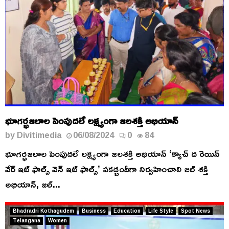
భూగర్భజలాల పెంపుదలే లక్ష్యంగా జలశక్తి అభియాన్
by
Divitimedia
06/08/2024
0
84
భూగర్భజలాల పెంపుదలే లక్ష్యంగా జలశక్తి అభియాన్ ‘క్యాచ్ ద రెయిన్
వేర్ ఇట్ ఫాల్స్ వెన్ ఇట్ ఫాల్స్’ పకడ్బందీగా నిర్వహించాలి జల్ శక్తి
అభియాన్, జల్...
Bhadradri Kothagudem
Business
Education
Life Style
Spot News
Telangana
Women