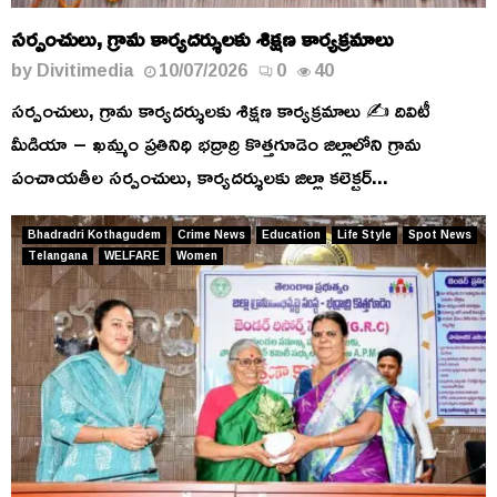
సర్పంచులు, గ్రామ కార్యదర్శులకు శిక్షణ కార్యక్రమాలు
by
Divitimedia
10/07/2026
0
40
సర్పంచులు, గ్రామ కార్యదర్శులకు శిక్షణ కార్యక్రమాలు ✍️ దివిటీ
మీడియా – ఖమ్మం ప్రతినిధి భద్రాద్రి కొత్తగూడెం జిల్లాలోని గ్రామ
పంచాయతీల సర్పంచులు, కార్యదర్శులకు జిల్లా కలెక్టర్...
Bhadradri Kothagudem
Crime News
Education
Life Style
Spot News
Telangana
WELFARE
Women