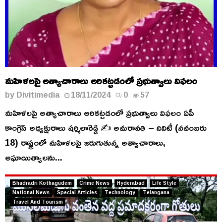
మహిళలపై అత్యాచారాలు అరికట్టడంలో ప్రభుత్వాలు విఫలం
by
Divitimedia
18/11/2024
0
57
మహిళలపై అత్యాచారాలు అరికట్టడంలో ప్రభుత్వాలు విఫలం ఏపీ
కాంగ్రెస్ అధ్యక్షురాలు షర్మిలారెడ్డి ✍️ అమరావతి – దివిటీ (నవంబరు
18) రాష్ట్రంలో మహిళలపై జరుగుతున్న అత్యాచారాలు,
అఘాయిత్యాలను...
Bhadradri Kothagudem
Crime News
Hyderabad
Life Style
National News
Special Articles
Technology
Telangana
Travel And Tourism