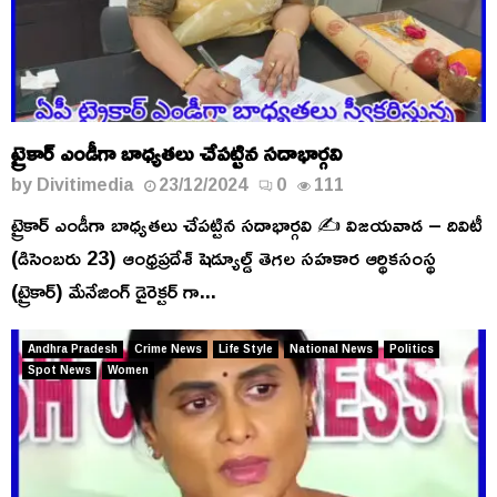
ట్రైకార్ ఎండీగా బాధ్యతలు చేపట్టిన సదాభార్గవి
by
Divitimedia
23/12/2024
0
111
ట్రైకార్ ఎండీగా బాధ్యతలు చేపట్టిన సదాభార్గవి ✍️ విజయవాడ – దివిటీ
(డిసెంబరు 23) ఆంధ్రప్రదేశ్ షెడ్యూల్డ్ తెగల సహకార ఆర్థికసంస్థ
(ట్రైకార్) మేనేజింగ్ డైరెక్టర్ గా...
Andhra Pradesh
Crime News
Life Style
National News
Politics
Spot News
Women