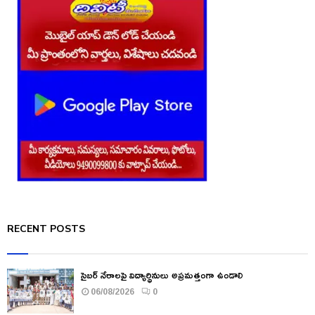
RECENT POSTS
సైబర్ నేరాలపై విద్యార్థినులు అప్రమత్తంగా ఉండాలి
06/08/2026
0