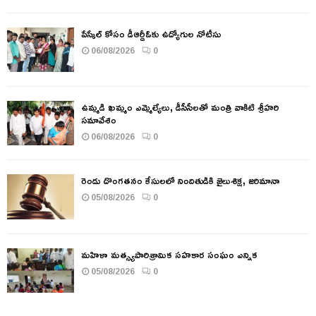
పేస్కేల్ కోసం డీఆర్డీఓకు ఉద్యోగుల నోటీసు
06/08/2026
0
ఉమ్మడి ఖమ్మం ఎమ్మెల్యేలు, డీసీసీలతో మంత్రి వాకిటి శ్రీహరి
సమావేశం
06/08/2026
0
రెండు దొంగతనం కేసులలో నిందితుడికి జైలుశిక్ష, జరిమానా
05/08/2026
0
మహిళా మత్స్యపారిశ్రామిక సహకార సంఘం ఎన్నిక
05/08/2026
0