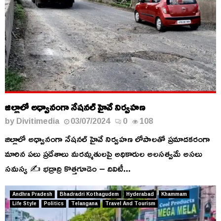
జిల్లాలో అధ్వానంగా నేషనల్ హైవే నిర్వహణ
by
Divitimedia
03/07/2024
0
108
జిల్లాలో అధ్వానంగా నేషనల్ హైవే నిర్వహణ లోపాలతో ప్రమాదకరంగా
మారిన పలు ప్రదేశాలు మరమ్మతులపై అధికారుల అలసత్వమే అసలు
సమస్య ✍️ భద్రాద్రి కొత్తగూడెం – దివిటీ...
Andhra Pradesh
Bhadradri Kothagudem
Hyderabad
Khammam
Life Style
Politics
Telangana
Travel And Tourism