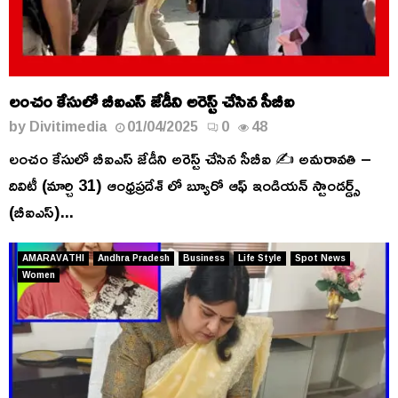
లంచం కేసులో బీఐఎస్ జేడీని అరెస్ట్ చేసిన సీబీఐ
by
Divitimedia
01/04/2025
0
48
లంచం కేసులో బీఐఎస్ జేడీని అరెస్ట్ చేసిన సీబీఐ ✍️ అమరావతి –
దివిటీ (మార్చి 31) ఆంధ్రప్రదేశ్ లో బ్యూరో ఆఫ్ ఇండియన్ స్టాండర్డ్స్
(బీఐఎస్)...
AMARAVATHI
Andhra Pradesh
Business
Life Style
Spot News
Women