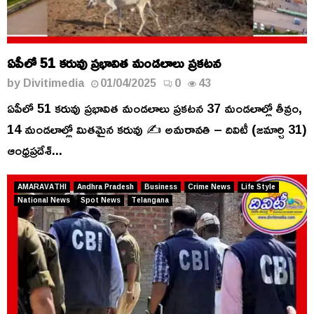
ఏపీలో 51 కరువు ప్రభావిత మండలాలు ప్రకటన
by
Divitimedia
01/04/2025
0
43
ఏపీలో 51 కరువు ప్రభావిత మండలాలు ప్రకటన 37 మండలాల్లో తీవ్రం,
14 మండలాల్లో మితమైన కరువు ✍️ అమరావతి – దివిటీ (జమార్చి 31)
ఆంధ్రప్రదేశ్...
AMARAVATHI
Andhra Pradesh
Business
Crime News
Life Style
National News
Spot News
Telangana