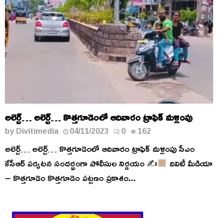
అలెర్ట్… అలెర్ట్… కొత్తగూడెంలో ఆదివారం ట్రాఫిక్ మళ్లింపు
by
Divitimedia
04/11/2023
0
162
అలెర్ట్… అలెర్ట్… కొత్తగూడెంలో ఆదివారం ట్రాఫిక్ మళ్లింపు సీఎం
కేసీఆర్ పర్యటన సందర్భంగా పోలీసుల నిర్ణయం ✍
దివిటీ మీడియా
– కొత్తగూడెం కొత్తగూడెం పట్టణం ప్రకాశం...