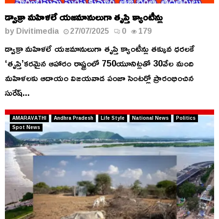
డ్వాక్రా మహిళలే యజమానులుగా తృప్తి క్యాంటీన్లు
by
Divitimedia
27/07/2025
0
179
డ్వాక్రా మహిళలే యజమానులుగా తృప్తి క్యాంటీన్లు తక్కువ ధరలకే
‘తృప్తి’కరమైన ఆహారం రాష్ట్రంలో 750యూనిట్లతో 30వేల మంది
మహిళలకు ఆదాయం విజయవాడ పంజా సెంటర్లో ప్రారంభించిన
సురేష్...
AMARAVATHI
Andhra Pradesh
Life Style
National News
Politics
Spot News