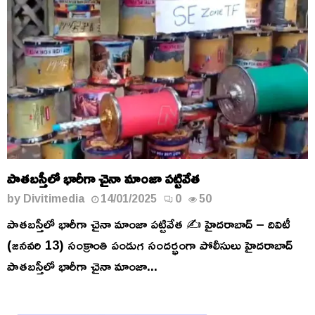
పాతబస్తీలో భారీగా చైనా మాంజా పట్టివేత
by
Divitimedia
14/01/2025
0
50
పాతబస్తీలో భారీగా చైనా మాంజా పట్టివేత ✍️ హైదరాబాద్ – దివిటీ
(జనవరి 13) సంక్రాంతి పండుగ సందర్భంగా పోలీసులు హైదరాబాద్
పాతబస్తీలో భారీగా చైనా మాంజా...