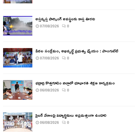
అస్తవ్యస్త పార్కింగ్ అవస్థలకు కాస్త ఊరట
07/08/2026
0
పేదల సంక్షేమం, అభివృద్ధే ప్రభుత్వ ధ్యేయం : పొంగులేటి
07/08/2026
0
భద్రాద్రి కొత్తగూడెం జిల్లాలో భూభారతి శిక్షణ కార్యక్రమం
06/08/2026
0
సైబర్ నేరాలపై విద్యార్థినులు అప్రమత్తంగా ఉండాలి
06/08/2026
0