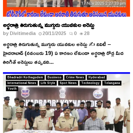
అర్థరాత్రి తిరుగుతున్న ముగ్గురు యువకుల అరెస్టు
by
Divitimedia
20/11/2025
0
28
అర్థరాత్రి తిరుగుతున్న ముగ్గురు యువకుల అరెస్టు ✍️ దివిటీ –
హైదరాబాద్ (నవంబరు 19) ఏ కారణం లేకుండా అర్ధరాత్రి రోడ్ల మీద
తిరిగితే అరెస్టులు తప్పవని...
Bhadradri Kothagudem
Business
Crime News
Hyderabad
International News
Life Style
Spot News
Technology
Telangana
Youth