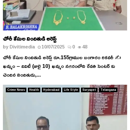
చోరీ కేసుల నిందితుడి అరెస్ట్
by
Divitimedia
10/07/2025
0
48
చోరీ కేసుల నిందితుడి అరెస్ట్ రూ.155గ్రాముల బంగారం రికవరీ ✍️
ఖమ్మం – దివిటీ (జులై 10) ఖమ్మం నగరంలోని రేవతి సెంటర్ కు
చెందిన నిందితుడు,...
Crime News
Health
Hyderabad
Life Style
Suryapet
Telangana