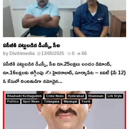
ఏసీబీకి పట్టుబడిన డీఎస్పీ, సీఐ
by
Divitimedia
13/05/2025
0
66
ఏసీబీకి పట్టుబడిన డీఎస్పీ, సీఐ రూ.25లక్షలు లంచం డిమాండ్,
రూ.16లక్షలకు తగ్గింపు ✍️ హైదరాబాద్, సూర్యాపేట – దివిటీ (మే 12)
ఓ కేసులో నిందితుడిగా నమోదైన...
Bhadradri Kothagudem
Crime News
Hyderabad
Khammam
Life Style
Politics
Spot News
Telangana
Warangal
Youth