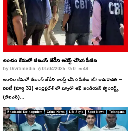
లంచం కేసులో బీఐఎస్ జేడీని అరెస్ట్ చేసిన సీబీఐ
by
Divitimedia
01/04/2025
0
48
లంచం కేసులో బీఐఎస్ జేడీని అరెస్ట్ చేసిన సీబీఐ ✍️ అమరావతి –
దివిటీ (మార్చి 31) ఆంధ్రప్రదేశ్ లో బ్యూరో ఆఫ్ ఇండియన్ స్టాండర్డ్స్
(బీఐఎస్)...
Bhadradri Kothagudem
Crime News
Life Style
Spot News
Telangana