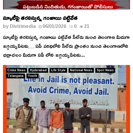
స్కూటీపై తరలిస్తున్న గంజాయి పట్టివేత
by
Divitimedia
06/01/2026
0
21
స్కూటీపై తరలిస్తున్న గంజాయి పట్టివేత సీలేరు నుంచి తెలంగాణ మీదుగా
జగ్గయ్యపేటకు… ఏపీ పరిధిలోని సీలేరు ప్రాంతం నుంచి తెలంగాణలోని
భద్రాచలం మీదుగా ఏపీ లోని జగ్గయ్యపేటకు...
Crime News
Hyderabad
Life Style
National News
Spot News
Telangana
Youth