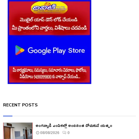
RECENT POSTS
అంగన్వాడీ ఎంపికల్లో అందినంత దోచుకునే యత్నం
08/08/2026
0