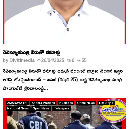
రెవెన్యూమంత్రి పేరుతో వ‌సూళ్లు
by
Divitimedia
26/04/2025
0
55
రెవెన్యూమంత్రి పేరుతో వ‌సూళ్లు ఉమ్మడి వరంగల్ జిల్లాకు చెందిన ఇద్ద‌రి
అరెస్ట్ ✍️ హైద‌రాబాద్ – దివిటీ (ఏప్రిల్ 25) రాష్ట్ర రెవెన్యూశాఖ మంత్రి
పొంగులేటి శ్రీ‌నివాస‌రెడ్డి...
AMARAVATHI
Andhra Pradesh
Business
Crime News
Life Style
National News
Spot News
Telangana