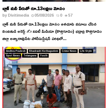
బ్లాక్ మనీ పేరుతో రూ.13లక్షలు మోసం
by
Divitimedia
05/08/2026
0
57
బ్లాక్ మనీ పేరుతో రూ.13లక్షలు మోసం ఆశచూపి వసూలు చేసిన
నిందితుడి అరెస్ట్ ✍️ దివిటీ మీడియా (కొత్తగూడెం) భద్రాద్రి కొత్తగూడెం
జిల్లా అశ్వారావుపేట పోలీసుస్టేషన్ పరిధిలో...
Andhra Pradesh
Bhadradri Kothagudem
Crime News
Life Style
Spot News
Telangana
Youth