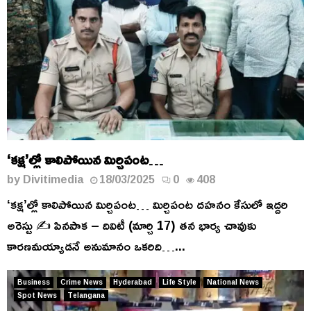
‘కక్ష’ల్లో కాలిపోయిన మిర్చిపంట…
by
Divitimedia
18/03/2025
0
408
‘కక్ష’ల్లో కాలిపోయిన మిర్చిపంట… మిర్చిపంట దహనం కేసులో ఇద్దరి
అరెస్టు ✍️ పినపాక – దివిటీ (మార్చి 17) తన భార్య చావుకు
కారణమయ్యాడనే అనుమానం ఒకరిది…...
Business
Crime News
Hyderabad
Life Style
National News
Spot News
Telangana