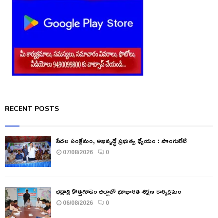
RECENT POSTS
పేదల సంక్షేమం, అభివృద్ధే ప్రభుత్వ ధ్యేయం : పొంగులేటి
07/08/2026
0
భద్రాద్రి కొత్తగూడెం జిల్లాలో భూభారతి శిక్షణ కార్యక్రమం
06/08/2026
0