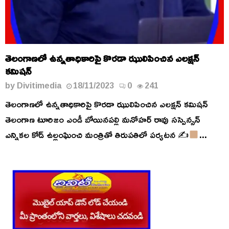
తెలంగాణలో ఉన్నతాధికారిపై కొరడా ఝులిపించిన ఎలక్షన్
కమిషన్
by
Divitimedia
18/11/2023
0
241
తెలంగాణలో ఉన్నతాధికారిపై కొరడా ఝులిపించిన ఎలక్షన్ కమిషన్
తెలంగాణ టూరిజం ఎండీ బోయినపల్లి మనోహర్ రావు సస్పెన్సన్
ఎన్నికల కోడ్ ఉల్లంఘించి మంత్రితో తిరుపతిలో పర్యటన ✍
...