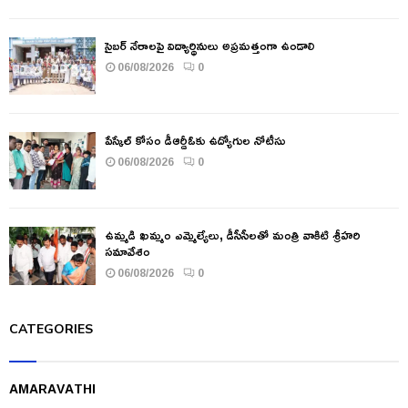
సైబర్ నేరాలపై విద్యార్థినులు అప్రమత్తంగా ఉండాలి
06/08/2026
0
పేస్కేల్ కోసం డీఆర్డీఓకు ఉద్యోగుల నోటీసు
06/08/2026
0
ఉమ్మడి ఖమ్మం ఎమ్మెల్యేలు, డీసీసీలతో మంత్రి వాకిటి శ్రీహరి
సమావేశం
06/08/2026
0
CATEGORIES
AMARAVATHI