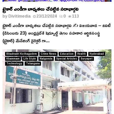
ట్రైకార్ ఎండీగా బాధ్యతలు చేపట్టిన సదాభార్గవి
by
Divitimedia
23/12/2024
0
113
ట్రైకార్ ఎండీగా బాధ్యతలు చేపట్టిన సదాభార్గవి ✍️ విజయవాడ – దివిటీ
(డిసెంబరు 23) ఆంధ్రప్రదేశ్ షెడ్యూల్డ్ తెగల సహకార ఆర్థికసంస్థ
(ట్రైకార్) మేనేజింగ్ డైరెక్టర్ గా...
Bhadradri Kothagudem
Crime News
Education
Health
Hyderabad
Khammam
Life Style
Nalgonda
Special Articles
Suryapet
Technology
Telangana