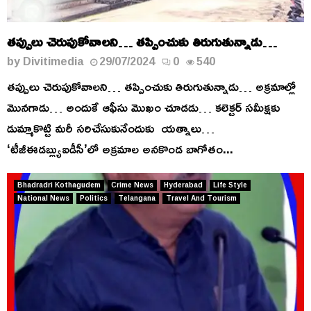
తప్పులు చెరుపుకోవాలని… తప్పించుకు తిరుగుతున్నాడు…
by
Divitimedia
29/07/2024
0
540
తప్పులు చెరుపుకోవాలని… తప్పించుకు తిరుగుతున్నాడు… అక్రమాల్లో
మొనగాడు… అందుకే ఆఫీసు మొఖం చూడడు… కలెక్టర్ సమీక్షకు
డుమ్మాకొట్టి మరీ సరిచేసుకునేందుకు యత్నాలు…
‘టీజీఈడబ్ల్యుఐడీసీ’లో అక్రమాల అనకొండ బాగోతం...
Bhadradri Kothagudem
Crime News
Hyderabad
Life Style
National News
Politics
Telangana
Travel And Tourism