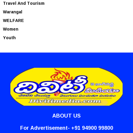
Travel And Tourism
Warangal
WELFARE
Women
Youth
ABOUT US
For Advertisement- +91 94900 99800