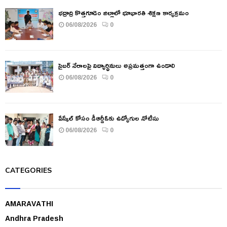
భద్రాద్రి కొత్తగూడెం జిల్లాలో భూభారతి శిక్షణ కార్యక్రమం
06/08/2026
0
సైబర్ నేరాలపై విద్యార్థినులు అప్రమత్తంగా ఉండాలి
06/08/2026
0
పేస్కేల్ కోసం డీఆర్డీఓకు ఉద్యోగుల నోటీసు
06/08/2026
0
CATEGORIES
AMARAVATHI
Andhra Pradesh