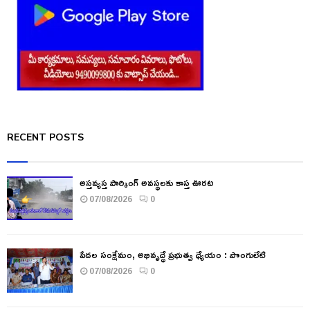
RECENT POSTS
అస్తవ్యస్త పార్కింగ్ అవస్థలకు కాస్త ఊరట
07/08/2026
0
పేదల సంక్షేమం, అభివృద్ధే ప్రభుత్వ ధ్యేయం : పొంగులేటి
07/08/2026
0