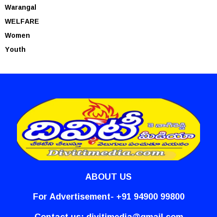
Warangal
WELFARE
Women
Youth
ABOUT US
For Advertisement- +91 94900 99800
Contact us:
divitimedia@gmail.com