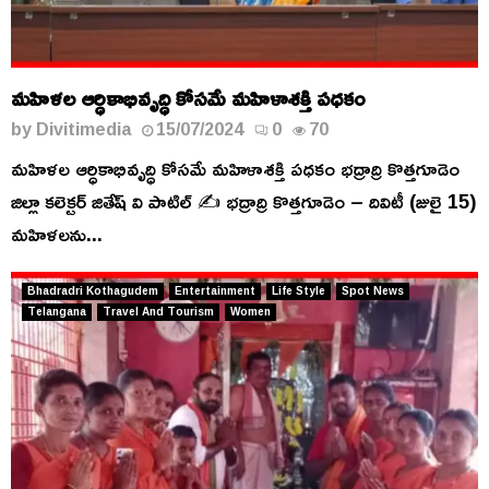
మహిళల ఆర్ధికాభివృద్ధి కోసమే మహిళాశక్తి పధకం
by
Divitimedia
15/07/2024
0
70
మహిళల ఆర్ధికాభివృద్ధి కోసమే మహిళాశక్తి పధకం భద్రాద్రి కొత్తగూడెం
జిల్లా కలెక్టర్ జితేష్ వి పాటిల్ ✍️ భద్రాద్రి కొత్తగూడెం – దివిటీ (జులై 15)
మహిళలను...
Bhadradri Kothagudem
Entertainment
Life Style
Spot News
Telangana
Travel And Tourism
Women