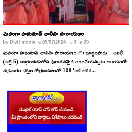
ఘనంగా హనుమాన్ చాలీసా పారాయణం
by
Divitimedia
05/07/2024
0
29
ఘనంగా హనుమాన్ చాలీసా పారాయణం ✍️ బూర్గంపాడు – దివిటీ
(జులై 5) బూర్గంపాడులోని పురాతనమైన ఆంజనేయస్వామి ఆలయంలో
శుక్రవారం భక్తుల గోత్రణామాలతో 108 ‘ఆల్ భకర...