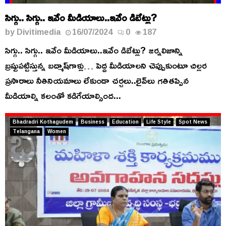
సిగ్గు.. సిగ్గు.. ఇవేం మీడియాలు..ఇవేం డిబేట్లు?
by
Divitimedia
16/07/2024
0
187
సిగ్గు.. సిగ్గు.. ఇవేం మీడియాలు..ఇవేం డిబేట్లు? జర్నలిజాన్ని
బ్రష్టుపట్టిస్తున్న బద్మాష్‌గాళ్లు… పెద్ద మీడియాలని చెప్పుకుంటూ చిల్లర
ప్రసారాలు నీతినియమాలు లేకుండా చర్చలు..లైవ్‌లు గతితప్పిన
మీడియాల్ని కలంతో కడిగేయాల్సింద...
Bhadradri Kothagudem
Business
Education
Life Style
Spot News
Telangana
Women