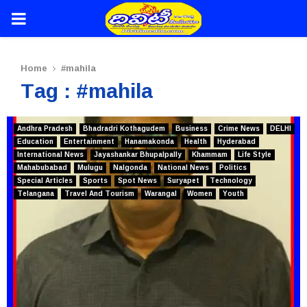
PRIMARY
MENU
Home
#mahila
Tag : #mahila
Andhra Pradesh
Bhadradri Kothagudem
Business
Crime News
DELHI
Education
Entertainment
Hanamakonda
Health
Hyderabad
International News
Jayashankar Bhupalpally
Khammam
Life Style
Mahabubabad
Mulugu
Nalgonda
National News
Politics
Special Articles
Sports
Spot News
Suryapet
Technology
Telangana
Travel And Tourism
Warangal
Women
Youth