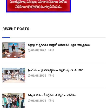
RECENT POSTS
భద్రాద్రి కొత్తగూడెం జిల్లాలో భూభారతి శిక్షణ కార్యక్రమం
06/08/2026
0
సైబర్ నేరాలపై విద్యార్థినులు అప్రమత్తంగా ఉండాలి
06/08/2026
0
పేస్కేల్ కోసం డీఆర్డీఓకు ఉద్యోగుల నోటీసు
06/08/2026
0