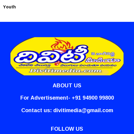
Youth
ABOUT US
For Advertisement- +91 94900 99800
Contact us:
divitimedia@gmail.com
FOLLOW US