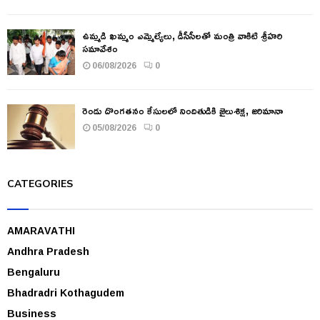
ఉమ్మడి ఖమ్మం ఎమ్మెల్యేలు, డీసీసీలతో మంత్రి వాకిటి శ్రీహరి
సమావేశం
06/08/2026
0
రెండు దొంగతనం కేసులలో నిందితుడికి జైలుశిక్ష, జరిమానా
05/08/2026
0
CATEGORIES
AMARAVATHI
Andhra Pradesh
Bengaluru
Bhadradri Kothagudem
Business