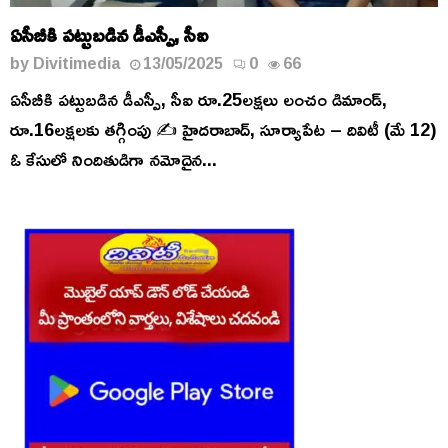
ఏసీబీకి పట్టుబడిన డీఎస్పీ, సీఐ
by
Divitimedia
13/05/2025
0
66
ఏసీబీకి పట్టుబడిన డీఎస్పీ, సీఐ రూ.25లక్షలు లంచం డిమాండ్,
రూ.16లక్షలకు తగ్గింపు ✍️ హైదరాబాద్, సూర్యాపేట – దివిటీ (మే 12)
ఓ కేసులో నిందితుడిగా నమోదైన...