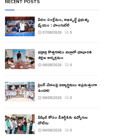
RECENT POSTS
పేదల సంక్షేమం, అభివృద్ధే ప్రభుత్వ
ధ్యేయం : పొంగులేటి
07/08/2026
0
భద్రాద్రి కొత్తగూడెం జిల్లాలో భూభారతి
శిక్షణ కార్యక్రమం
06/08/2026
0
సైబర్ నేరాలపై విద్యార్థినులు అప్రమత్తంగా
ఉండాలి
06/08/2026
0
పేస్కేల్ కోసం డీఆర్డీఓకు ఉద్యోగుల
నోటీసు
06/08/2026
0