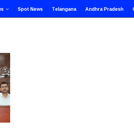
ws
Spot News
Telangana
Andhra Pradesh