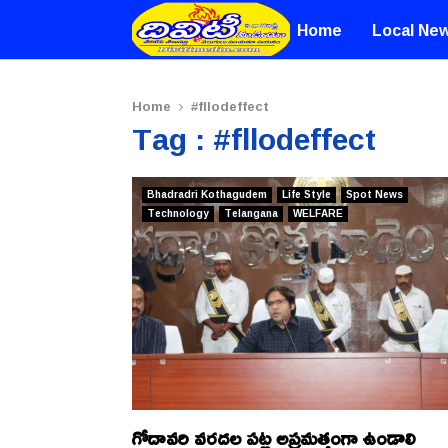
Home
Local Ne
Home
#fllodeffect
Tag : #fllodeffect
Bhadradri Kothagudem
Life Style
Spot News
Technology
Telangana
WELFARE
గోదావరి వరదల పట్ల అప్రమత్తంగా ఉండాలి