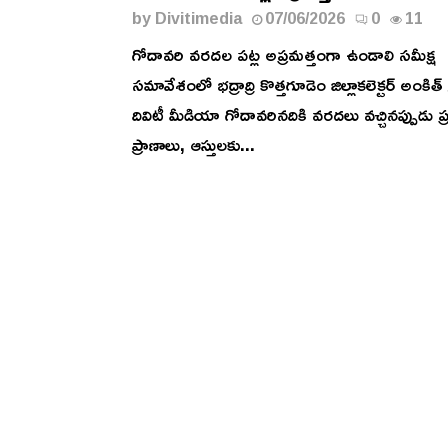
by
Divitimedia
07/06/2026
0
11
గోదావరి వరదల పట్ల అప్రమత్తంగా ఉండాలి సమీక్ష
సమావేశంలో భద్రాద్రి కొత్తగూడెం జిల్లాకలెక్టర్ అంకిత
దివిటీ మీడియా గోదావరినదికి వరదలు వచ్చినప్పుడు ప
ప్రాణాలు, ఆస్తులకు...