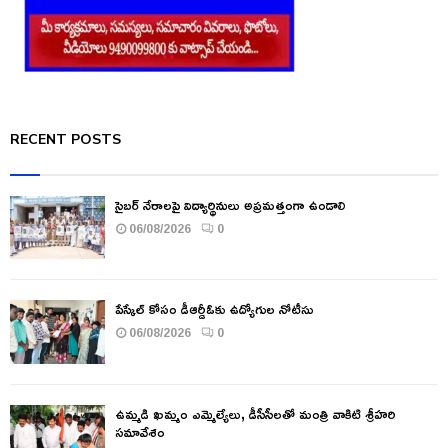
RECENT POSTS
సైబర్ నేరాలపై విద్యార్థినులు అప్రమత్తంగా ఉండాలి
06/08/2026
0
పేస్కేల్ కోసం డీఆర్డీఓకు ఉద్యోగుల నోటీసు
06/08/2026
0
ఉమ్మడి ఖమ్మం ఎమ్మెల్యేలు, డీసీసీలతో మంత్రి వాకిటి శ్రీహరి
సమావేశం