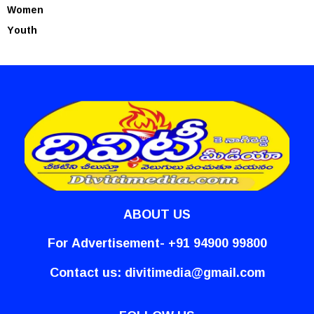
Women
Youth
ABOUT US
For Advertisement- +91 94900 99800
Contact us:
divitimedia@gmail.com