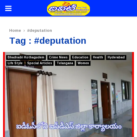
PRIMARY
MENU
Home
#deputation
Tag : #deputation
Bhadradri Kothagudem
Crime News
Education
Health
Hyderabad
Life Style
Special Articles
Telangana
Women