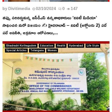
by
Divitimedia
02/10/2024
0
147
తప్పు సరిదిద్దుకున్న ఐసీడీఎస్ ఉన్నతాధికారులు ‘దివిటీ మీడియా’
సాధించిన మరో విజయం ✍️ హైదరాబాద్ – దివిటీ (అక్టోబరు 2) పదే
పదే అవినీతి, అక్రమాల ఆరోపణలు,...
Bhadradri Kothagudem
Education
Health
Hyderabad
Life Style
Special Articles
Telangana
Women