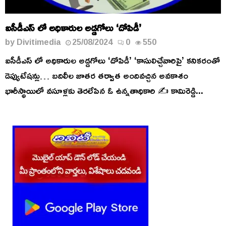
ఐసీడీఎస్ లో అధికారుల అడ్డగోలు ‘దోపిడీ’
by
Divitimedia
25/08/2024
0
550
ఐసీడీఎస్ లో అధికారుల అడ్డగోలు ‘దోపిడీ’ ‘కాసులిచ్చేవారిపై’ కనికరంతో
డెప్యుటేషన్లు… బదిలీల జాతర తర్వాత అందివచ్చిన అవకాశం
భారీస్థాయిలో వసూళ్లకు తెరలేపిన ఓ ఉన్నతాధికారి ✍️ కామిరెడ్డి...