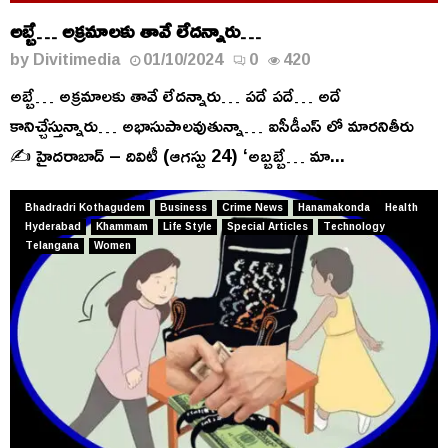
అబ్బే… అక్రమాలకు తావే లేదన్నారు…
by
Divitimedia
01/10/2024
0
420
అబ్బే… అక్రమాలకు తావే లేదన్నారు… పదే పదే… అదే
కానిచ్చేస్తున్నారు… అభాసుపాలవుతున్నా… ఐసీడీఎస్ లో మారనితీరు
✍️ హైదరాబాద్ – దివిటీ (ఆగస్టు 24) ‘అబ్బబ్బే… మా...
Bhadradri Kothagudem
Business
Crime News
Hanamakonda
Health
Hyderabad
Khammam
Life Style
Special Articles
Technology
Telangana
Women