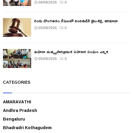
06/08/2026
0
రెండు దొంగతనం కేసులలో నిందితుడికి జైలుశిక్ష, జరిమానా
05/08/2026
0
మహిళా మత్స్యపారిశ్రామిక సహకార సంఘం ఎన్నిక
05/08/2026
0
CATEGORIES
AMARAVATHI
Andhra Pradesh
Bengaluru
Bhadradri Kothagudem