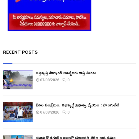
RECENT POSTS
అస్తవ్యస్త పార్కింగ్ అవస్థలకు కాస్త ఊరట
07/08/2026
0
పేదల సంక్షేమం, అభివృద్ధే ప్రభుత్వ ధ్యేయం : పొంగులేటి
07/08/2026
0
భద్రాద్రి కొత్తగూడెం జిల్లాలో భూభారతి శిక్షణ కార్యక్రమం