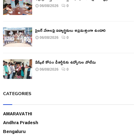
06/08/2026
0
సైబర్ నేరాలపై విద్యార్థినులు అప్రమత్తంగా ఉండాలి
06/08/2026
0
పేస్కేల్ కోసం డీఆర్డీఓకు ఉద్యోగుల నోటీసు
06/08/2026
0
CATEGORIES
AMARAVATHI
Andhra Pradesh
Bengaluru