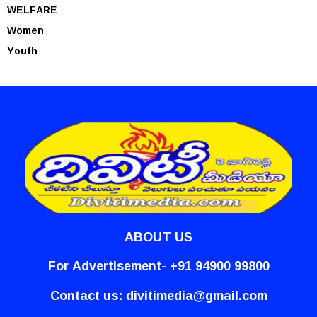
WELFARE
Women
Youth
ABOUT US
For Advertisement- +91 94900 99800
Contact us:
divitimedia@gmail.com