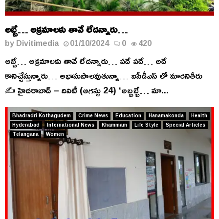
అబ్బే… అక్రమాలకు తావే లేదన్నారు…
by
Divitimedia
01/10/2024
0
420
అబ్బే… అక్రమాలకు తావే లేదన్నారు… పదే పదే… అదే
కానిచ్చేస్తున్నారు… అభాసుపాలవుతున్నా… ఐసీడీఎస్ లో మారనితీరు
✍️ హైదరాబాద్ – దివిటీ (ఆగస్టు 24) ‘అబ్బబ్బే… మా...
Bhadradri Kothagudem
Crime News
Education
Hanamakonda
Health
Hyderabad
International News
Khammam
Life Style
Special Articles
Telangana
Women