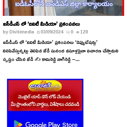
ఐసీడీఎస్ లో ‘దివిటీ మీడియా’ ప్రకంపనలు
by
Divitimedia
03/09/2024
0
128
ఐసీడీఎస్ లో ‘దివిటీ మీడియా’ ప్రకంపనలు ‘డెప్యుటేషన్లు’
నిలిపివేస్తున్నట్లు తెలిపిన జేడీ సునంద వసూళ్లపైనా విచారణ చేస్తామని
స్పష్టం చేసిన జేడీ ✍️ కామిరెడ్డి నాగిరెడ్డి –...