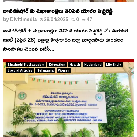
దాననకిషోర్ కు శుభాకాంక్షలు తెలిపిన యారం పిచ్చిరెడ్డి
by
Divitimedia
28/04/2025
0
47
దాననకిషోర్ కు శుభాకాంక్షలు తెలిపిన యారం పిచ్చిరెడ్డి ✍️ సారపాక –
దివిటీ (ఏప్రిల్ 28) భద్రాద్రి కొత్తగూడెం జిల్లా బూర్గంపాడు మండలం
సారపాకకు చెందిన ఐటీసీ...
Bhadradri Kothagudem
Education
Health
Hyderabad
Life Style
Special Articles
Telangana
Women