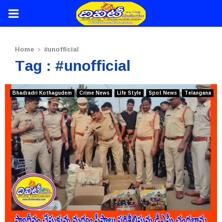
PRIMARY
MENU
Home
#unofficial
Tag : #unofficial
Bhadradri Kothagudem
Crime News
Life Style
Spot News
Telangana