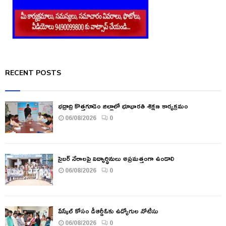
RECENT POSTS
భద్రాద్రి కొత్తగూడెం జిల్లాలో భూభారతి శిక్షణ కార్యక్రమం
06/08/2026
0
సైబర్ నేరాలపై విద్యార్థినులు అప్రమత్తంగా ఉండాలి
06/08/2026
0
పేస్కేల్ కోసం డీఆర్డీఓకు ఉద్యోగుల నోటీసు
06/08/2026
0