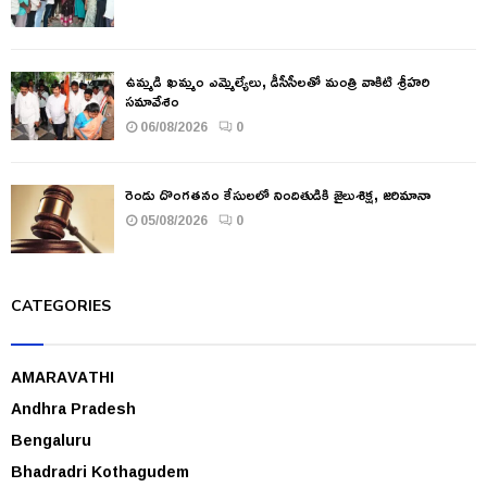
ఉమ్మడి ఖమ్మం ఎమ్మెల్యేలు, డీసీసీలతో మంత్రి వాకిటి శ్రీహరి
సమావేశం
06/08/2026
0
రెండు దొంగతనం కేసులలో నిందితుడికి జైలుశిక్ష, జరిమానా
05/08/2026
0
CATEGORIES
AMARAVATHI
Andhra Pradesh
Bengaluru
Bhadradri Kothagudem