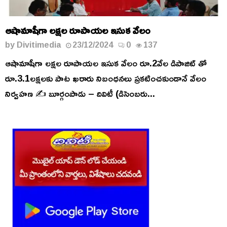
ఆషామాషీగా లక్షల రూపాయల ఇసుక వేలం
by
Divitimedia
23/12/2024
0
137
ఆషామాషీగా లక్షల రూపాయల ఇసుక వేలం రూ.2వేల డిపాజిట్ తో
రూ.3.1లక్షలకు పాట ఖరారు నిబంధనలు ప్రకటించకుండానే వేలం
నిర్వహణ ✍️ బూర్గంపాడు – దివిటీ (డిసెంబరు...