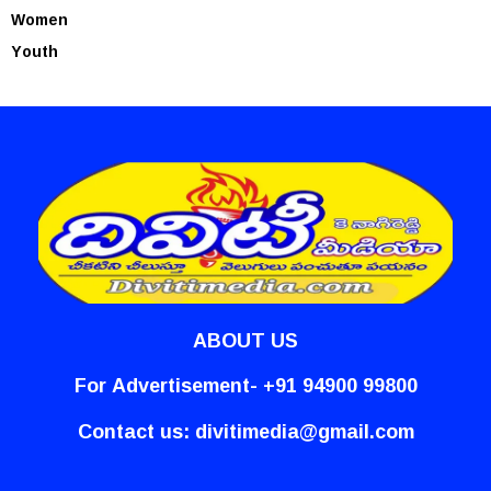
Women
Youth
ABOUT US
For Advertisement- +91 94900 99800
Contact us:
divitimedia@gmail.com