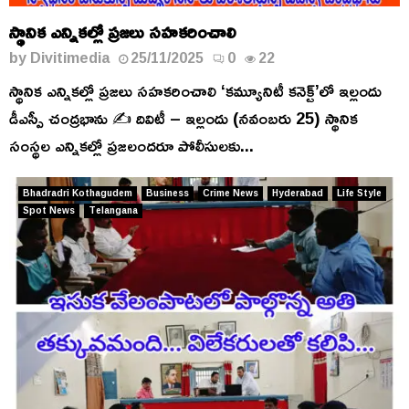
స్థానిక ఎన్నికల్లో ప్రజలు సహకరించాలి
by
Divitimedia
25/11/2025
0
22
స్థానిక ఎన్నికల్లో ప్రజలు సహకరించాలి ‘కమ్యూనిటీ కనెక్ట్’లో ఇల్లందు
డీఎస్పీ చంద్రభాను ✍️ దివిటీ – ఇల్లందు (నవంబరు 25) స్థానిక
సంస్థల ఎన్నికల్లో ప్రజలందరూ పోలీసులకు...
Bhadradri Kothagudem
Business
Crime News
Hyderabad
Life Style
Spot News
Telangana