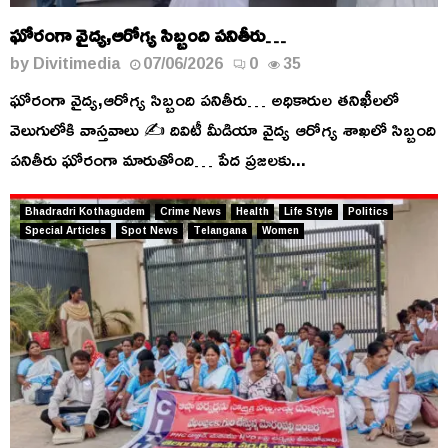
ఘోరంగా వైద్య,ఆరోగ్య సిబ్బంది పనితీరు…
by
Divitimedia
07/06/2026
0
35
ఘోరంగా వైద్య,ఆరోగ్య సిబ్బంది పనితీరు… అధికారుల తనిఖీలలో
వెలుగులోకి వాస్తవాలు ✍️ దివిటీ మీడియా వైద్య ఆరోగ్య శాఖలో సిబ్బంది
పనితీరు ఘోరంగా మారుతోంది… పేద ప్రజలకు...
Bhadradri Kothagudem
Crime News
Health
Life Style
Politics
Special Articles
Spot News
Telangana
Women