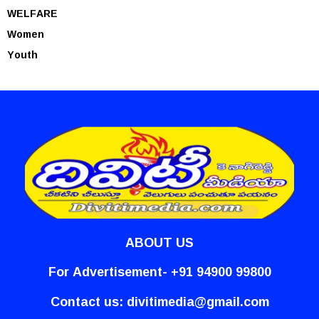
WELFARE
Women
Youth
ABOUT US
For Advertisement- +91 94900 99800
Contact us:
divitimedia@gmail.com