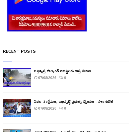
RECENT POSTS
అస్తవ్యస్త పార్కింగ్ అవస్థలకు కాస్త ఊరట
07/08/2026
0
పేదల సంక్షేమం, అభివృద్ధే ప్రభుత్వ ధ్యేయం : పొంగులేటి
07/08/2026
0
భద్రాద్రి కొత్తగూడెం జిల్లాలో భూభారతి శిక్షణ కార్యక్రమం