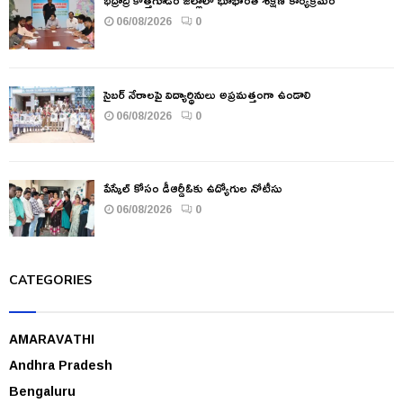
06/08/2026
0
సైబర్ నేరాలపై విద్యార్థినులు అప్రమత్తంగా ఉండాలి
06/08/2026
0
పేస్కేల్ కోసం డీఆర్డీఓకు ఉద్యోగుల నోటీసు
06/08/2026
0
CATEGORIES
AMARAVATHI
Andhra Pradesh
Bengaluru