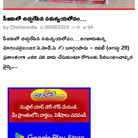
సీజనులో చిచ్చురేపిన సమన్వయలోపం…
by
Divitimedia
30/08/2024
0
94
సీజనులో చిచ్చురేపిన సమన్వయలోపం… దిగజారుతున్న
మోరంపల్లిబంజర పి.హెచ్.సి ✍️ బూర్గంపాడు – దివిటీ (ఆగస్టు 29)
ప్రశాంతంగా ఎవరి పని వారు చేసుకుంటూ రోగులకు సేవలందించాల్సిన
వైద్య,...