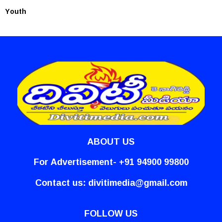
Youth
ABOUT US
For Advertisement- +91 94900 99800
Contact us:
divitimedia@gmail.com
FOLLOW US