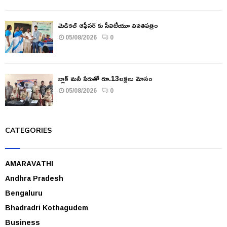
మెడికల్ ఆఫీసర్ కు సీఐటీయూ వినతిపత్రం
05/08/2026
0
బ్లాక్ మనీ పేరుతో రూ.13లక్షలు మోసం
05/08/2026
0
CATEGORIES
AMARAVATHI
Andhra Pradesh
Bengaluru
Bhadradri Kothagudem
Business