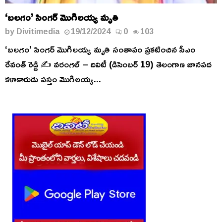
‘బలగం’ సింగర్ మొగిలయ్య మృతి
by
Divitimedia
19/12/2024
0
103
‘బలగం’ సింగర్ మొగిలయ్య మృతి సంతాపం ప్రకటించిన సీఎం
రేవంత్ రెడ్డి ✍️ వరంగల్ – దివిటీ (డిసెంబర్ 19) తెలంగాణ జానపద
కళాకారుడు పస్తం మొగిలయ్య...