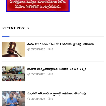
RECENT POSTS
రెండు దొంగతనం కేసులలో నిందితుడికి జైలుశిక్ష, జరిమానా
05/08/2026
0
మహిళా మత్స్యపారిశ్రామిక సహకార సంఘం ఎన్నిక
05/08/2026
0
మధిరలో ఆర్.అండ్.బి స్థలాల్లో ఆక్రమణల తొలగింపు
05/08/2026
0