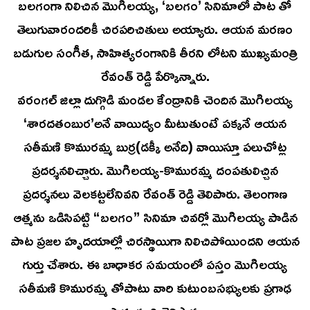
బలగంగా నిలిచిన మొగిలయ్య, ‘బలగం’ సినిమాలో పాట తో
తెలుగువారందరికీ చిరపరిచితులు అయ్యారు. ఆయన మరణం
బడుగుల సంగీత, సాహిత్యరంగానికి తీరని లోటని ముఖ్యమంత్రి
రేవంత్ రెడ్డి పేర్కొన్నారు.
వరంగల్‌ జిల్లా దుగ్గొడి మండల కేంద్రానికి చెందిన మొగిలయ్య
‘శారదతంబుర’అనే వాయిద్యం మీటుతుంటే పక్కనే ఆయన
సతీమణి కొమురమ్మ బుర్ర(డక్కీ అనేది) వాయిస్తూ పలుచోట్ల
ప్రదర్శనలిచ్చారు. మొగిలయ్య-కొమురమ్మ దంపతులిచ్చిన
ప్రదర్శనలు వెలకట్టలేనివని రేవంత్ రెడ్డి తెలిపారు. తెలంగాణ
ఆత్మను ఒడిసిపట్టి “బలగం” సినిమా చివర్లో మొగిలయ్య పాడిన
పాట ప్రజల హృదయాల్లో చిరస్థాయిగా నిలిచిపోయిందని ఆయన
గుర్తు చేశారు. ఈ బాధాకర సమయంలో పస్తం మొగిలయ్య
సతీమణి కొమురమ్మ తోపాటు వారి కుటుంబసభ్యులకు ప్రగాఢ