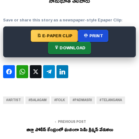
సానుభూతి తెలిపారు
Save or share this story as a newspaper-style Epaper Clip:
E-PAPER CLIP
PRINT
DOWNLOAD
Facebook
WhatsApp
Twitter
Telegram
LinkedIn
#ARTIST
#BALAGAM
#FOLK
#PADMASRI
#TELANGANA
PREVIOUS POST
జిల్లా పోలీస్ కేంద్రంలో ఘనంగా సెమీ క్రిస్మస్ వేడుకలు