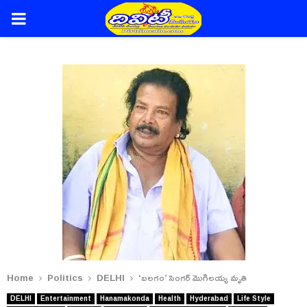
PRIMARY
MENU
Home
Politics
DELHI
‘బలగం’ సింగర్ మొగిలయ్య మృతి
DELHI
Entertainment
Hanamakonda
Health
Hyderabad
Life Style