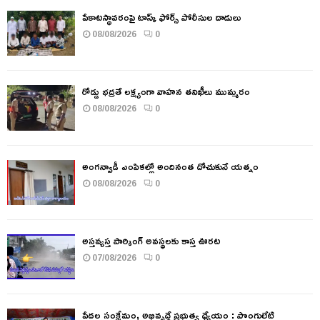
పేకాటస్థావరంపై టాస్క్ ఫోర్స్ పోలీసుల దాడులు
08/08/2026
0
రోడ్డు భద్రతే లక్ష్యంగా వాహన తనిఖీలు ముమ్మరం
08/08/2026
0
అంగన్వాడీ ఎంపికల్లో అందినంత దోచుకునే యత్నం
08/08/2026
0
అస్తవ్యస్త పార్కింగ్ అవస్థలకు కాస్త ఊరట
07/08/2026
0
పేదల సంక్షేమం, అభివృద్ధే ప్రభుత్వ ధ్యేయం : పొంగులేటి