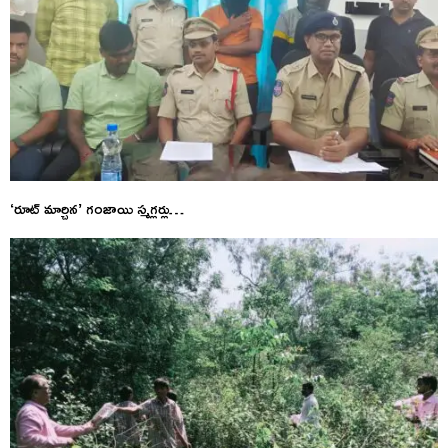
‘రూట్ మార్చిన’ గంజాయి స్మగ్లర్లు…