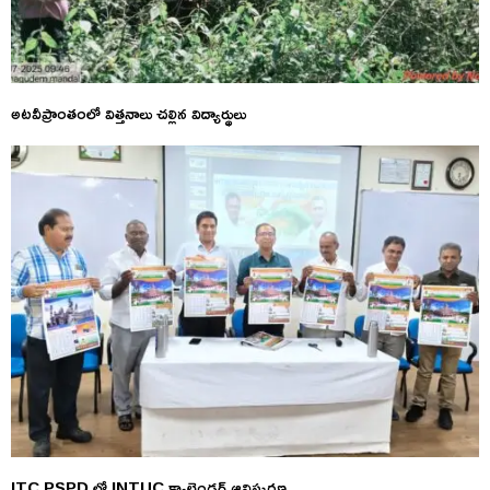
అటవీప్రాంతంలో విత్తనాలు చల్లిన విద్యార్థులు
ITC PSPD లో INTUC క్యాలెండర్ ఆవిష్కరణ