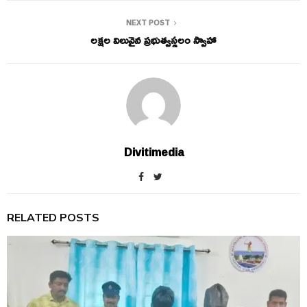
NEXT POST
లక్షల విలువైన ప్రభుత్వస్థలం స్వాహా
Divitimedia
RELATED POSTS