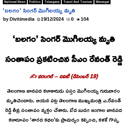
National News
Politics
Telangana
Travel And Tourism
Warangal
‘బలగం’ సింగర్ మొగిలయ్య మృతి
by
Divitimedia
19/12/2024
0
104
‘బలగం’ సింగర్ మొగిలయ్య మృతి
సంతాపం ప్రకటించిన సీఎం రేవంత్ రెడ్డి
✍️ వరంగల్ – దివిటీ (డిసెంబర్ 19)
తెలంగాణ జానపద కళాకారుడు పస్తం మొగిలయ్య గురువారం
మృతిచెందారు. ఆయన పట్ల తెలంగాణ ముఖ్యమంత్రి ఎ.రేవంత్
రెడ్డి తీవ్ర సంతాపం వ్యక్తం చేశారు. బేడ బుడగ జంగాల జానపద
కళారూపం ‘శారద కథల’కు ప్రాచుర్యం కల్పించి, కళకే గొప్ప