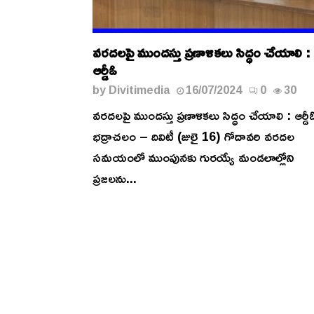
వరదలపై ముందస్తు ప్రణాళికలు సిద్ధం చేయాలి :
ఆర్డీఓ
by
Divitimedia
16/07/2024
0
30
వరదలపై ముందస్తు ప్రణాళికలు సిద్ధం చేయాలి : ఆర్డ
భద్రాచలం – దివిటీ (జులై 16) గోదావరి వరదల
సమయంలో ముంపునకు గురయ్యే మండలాల్లోని
ప్రజలను...