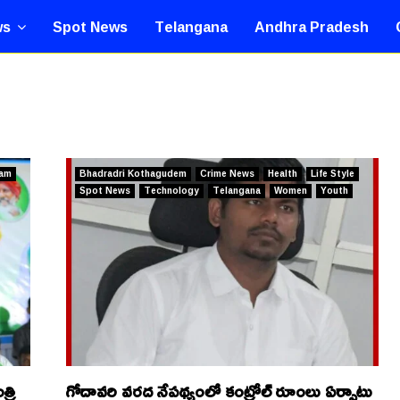
ws
Spot News
Telangana
Andhra Pradesh
am
Bhadradri Kothagudem
Crime News
Health
Life Style
Spot News
Technology
Telangana
Women
Youth
్రి
గోదావరి వరద నేపథ్యంలో కంట్రోల్ రూంలు ఏర్పాటు