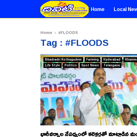
Home
Local Ne
Home
#FLOODS
Tag : #FLOODS
Bhadradri Kothagudem
Farming
Hyderabad
Khamm
Life Style
Politics
Spot News
Telangana
భారీవర్షాల నేపధ్యంలో కలెక్టర్లతో మాట్లాడిన మంత