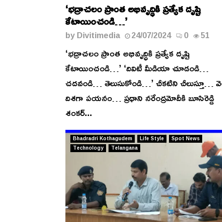
‘భద్రాచలం ప్రాంత అభివృద్ధికి ప్రత్యేక దృష్టి
కేటాయించండి…’
by
Divitimedia
24/07/2024
0
51
‘భద్రాచలం ప్రాంత అభివృద్ధికి ప్రత్యేక దృష్టి
కేటాయించండి…’ ‘దివిటీ మీడియా చూడండి…
చదవండి… తెలుసుకోండి…’ చీకటిని చీలుస్తూ… వె
దిశగా పయనం… ప్రధాని నరేంద్రమోదీకి బూసిరెడ్డి
శంకర్...
Bhadradri Kothagudem
Life Style
Spot News
Technology
Telangana