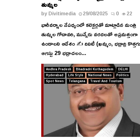
తుమ్మల
by
Divitimedia
29/08/2025
0
22
భారీవర్షాల నేపధ్యంలో కలెక్టర్లతో మాట్లాడిన మంత్రి
తుమ్మల గోదావరి, మున్నేరు వరదలతో అప్రమత్తంగా
ఉండాలని ఆదేశం ✍️ దివిటీ (ఖమ్మం, భద్రాద్రి కొత్త
ఆగస్టు 29 భద్రాచలం...
Andhra Pradesh
Bhadradri Kothagudem
DELHI
Hyderabad
Life Style
National News
Politics
Spot News
Telangana
Travel And Tourism