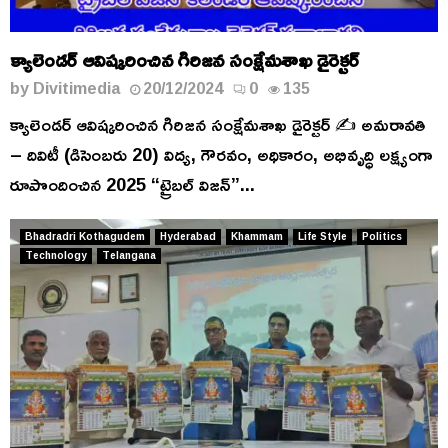
క్యాలెండర్ ఆవిష్కరించిన గిరిజన సంక్షేమశాఖ డైరెక్టర్
by
Divitimedia
20/12/2024
0
135
క్యాలెండర్ ఆవిష్కరించిన గిరిజన సంక్షేమశాఖ డైరెక్టర్ ✍️ అమరావతి
– దివిటీ (డిసెంబరు 20) విద్య, గౌరవం, అధికారం, అభివృద్ధి లక్ష్యంగా
రూపొందించిన 2025 “ట్రైబల్ విజన్”...
Bhadradri Kothagudem
Hyderabad
Khammam
Life Style
Politics
Technology
Telangana