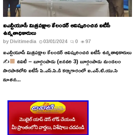
ఐఎన్టీయూసీ మిత్రపక్షాల కేలండర్ ఆవిష్కరించిన ఐటీసీ
ఉన్నతాధికారులు
by
Divitimedia
03/01/2024
0
97
ఐఎన్టీయూసీ మిత్రపక్షాల కేలండర్ ఆవిష్కరించిన ఐటీసీ ఉన్నతాధికారులు
✍
దివిటీ – బూర్గంపాడు (జనవరి 3) బూర్గంపాడు మండలం
సారపాకలోని ఐటీసీ పి.ఎస్.పి.డి కర్మాగారంలో ఐ.ఎన్.టి.యు.సి
నూతన...