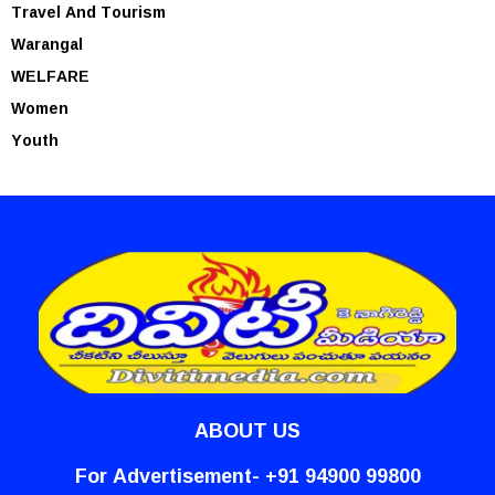
Travel And Tourism
Warangal
WELFARE
Women
Youth
ABOUT US
For Advertisement- +91 94900 99800