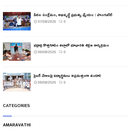
పేదల సంక్షేమం, అభివృద్ధే ప్రభుత్వ ధ్యేయం : పొంగులేటి
07/08/2026
0
భద్రాద్రి కొత్తగూడెం జిల్లాలో భూభారతి శిక్షణ కార్యక్రమం
06/08/2026
0
సైబర్ నేరాలపై విద్యార్థినులు అప్రమత్తంగా ఉండాలి
06/08/2026
0
CATEGORIES
AMARAVATHI