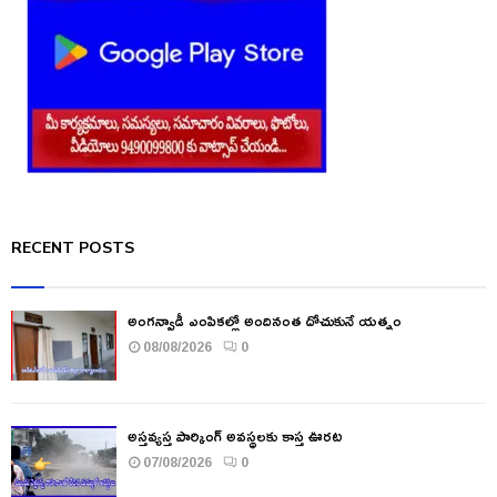
RECENT POSTS
అంగన్వాడీ ఎంపికల్లో అందినంత దోచుకునే యత్నం
08/08/2026
0
అస్తవ్యస్త పార్కింగ్ అవస్థలకు కాస్త ఊరట
07/08/2026
0