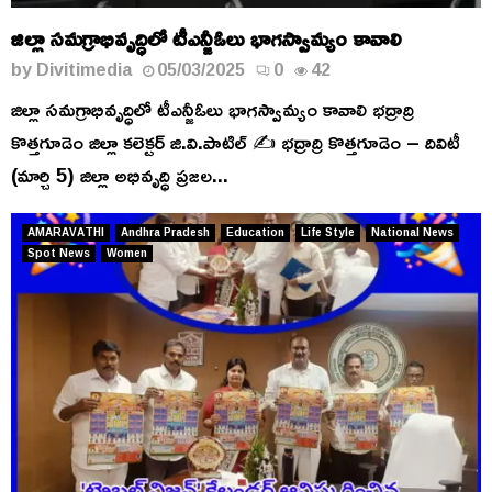
జిల్లా సమగ్రాభివృద్ధిలో టీఎన్జీఓలు భాగస్వామ్యం కావాలి
by
Divitimedia
05/03/2025
0
42
జిల్లా సమగ్రాభివృద్ధిలో టీఎన్జీఓలు భాగస్వామ్యం కావాలి భద్రాద్రి
కొత్తగూడెం జిల్లా కలెక్టర్ జి.వి.పాటిల్ ✍️ భద్రాద్రి కొత్తగూడెం – దివిటీ
(మార్చి 5) జిల్లా అభివృద్ధి ప్రజల...
AMARAVATHI
Andhra Pradesh
Education
Life Style
National News
Spot News
Women