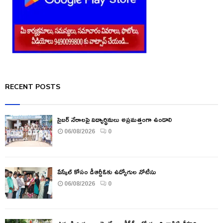
RECENT POSTS
సైబర్ నేరాలపై విద్యార్థినులు అప్రమత్తంగా ఉండాలి
06/08/2026
0
పేస్కేల్ కోసం డీఆర్డీఓకు ఉద్యోగుల నోటీసు
06/08/2026
0