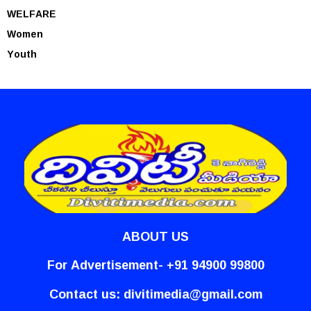
WELFARE
Women
Youth
ABOUT US
For Advertisement- +91 94900 99800
Contact us:
divitimedia@gmail.com