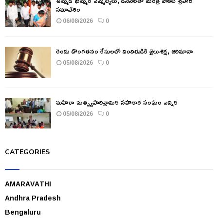
ఉమ్మడి ఖమ్మం ఎమ్మెల్యేలు, డీసీసీలతో మంత్రి వాకిటి శ్రీహరి
సమావేశం
06/08/2026
0
రెండు దొంగతనం కేసులలో నిందితుడికి జైలుశిక్ష, జరిమానా
05/08/2026
0
మహిళా మత్స్యపారిశ్రామిక సహకార సంఘం ఎన్నిక
05/08/2026
0
CATEGORIES
AMARAVATHI
Andhra Pradesh
Bengaluru