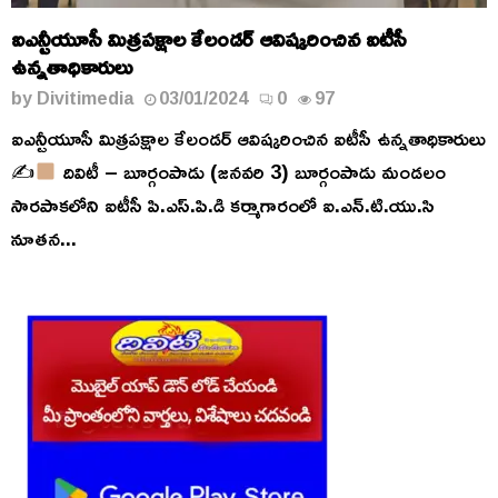
ఐఎన్టీయూసీ మిత్రపక్షాల కేలండర్ ఆవిష్కరించిన ఐటీసీ
ఉన్నతాధికారులు
by
Divitimedia
03/01/2024
0
97
ఐఎన్టీయూసీ మిత్రపక్షాల కేలండర్ ఆవిష్కరించిన ఐటీసీ ఉన్నతాధికారులు
✍
దివిటీ – బూర్గంపాడు (జనవరి 3) బూర్గంపాడు మండలం
సారపాకలోని ఐటీసీ పి.ఎస్.పి.డి కర్మాగారంలో ఐ.ఎన్.టి.యు.సి
నూతన...