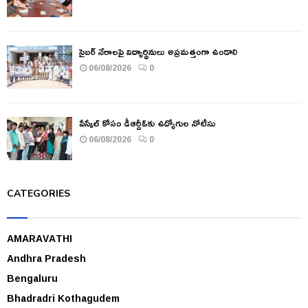
సైబర్ నేరాలపై విద్యార్థినులు అప్రమత్తంగా ఉండాలి
06/08/2026
0
పేస్కేల్ కోసం డీఆర్డీఓకు ఉద్యోగుల నోటీసు
06/08/2026
0
CATEGORIES
AMARAVATHI
Andhra Pradesh
Bengaluru
Bhadradri Kothagudem