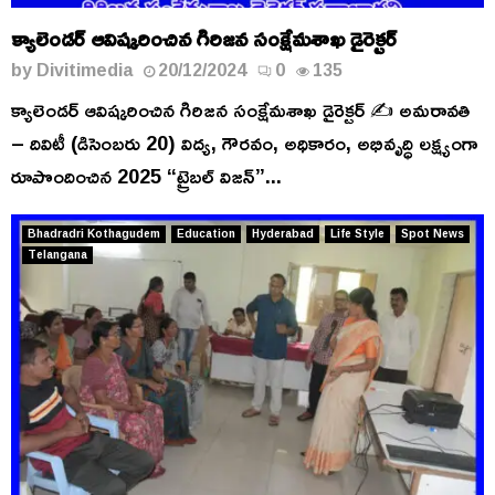
క్యాలెండర్ ఆవిష్కరించిన గిరిజన సంక్షేమశాఖ డైరెక్టర్
by
Divitimedia
20/12/2024
0
135
క్యాలెండర్ ఆవిష్కరించిన గిరిజన సంక్షేమశాఖ డైరెక్టర్ ✍️ అమరావతి
– దివిటీ (డిసెంబరు 20) విద్య, గౌరవం, అధికారం, అభివృద్ధి లక్ష్యంగా
రూపొందించిన 2025 “ట్రైబల్ విజన్”...
Bhadradri Kothagudem
Education
Hyderabad
Life Style
Spot News
Telangana