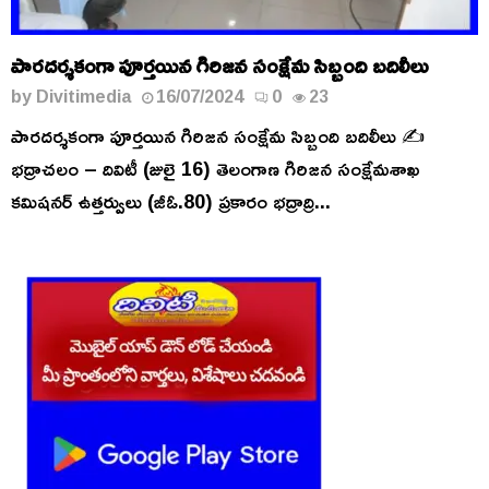
పారదర్శకంగా పూర్తయిన గిరిజన సంక్షేమ సిబ్బంది బదిలీలు
by
Divitimedia
16/07/2024
0
23
పారదర్శకంగా పూర్తయిన గిరిజన సంక్షేమ సిబ్బంది బదిలీలు ✍️
భద్రాచలం – దివిటీ (జులై 16) తెలంగాణ గిరిజన సంక్షేమశాఖ
కమిషనర్ ఉత్తర్వులు (జీఓ.80) ప్రకారం భద్రాద్రి...