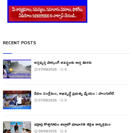
RECENT POSTS
అస్తవ్యస్త పార్కింగ్ అవస్థలకు కాస్త ఊరట
07/08/2026
0
పేదల సంక్షేమం, అభివృద్ధే ప్రభుత్వ ధ్యేయం : పొంగులేటి
07/08/2026
0
భద్రాద్రి కొత్తగూడెం జిల్లాలో భూభారతి శిక్షణ కార్యక్రమం
06/08/2026
0