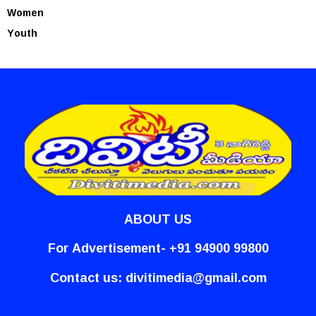
Women
Youth
ABOUT US
For Advertisement- +91 94900 99800
Contact us:
divitimedia@gmail.com