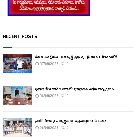
RECENT POSTS
పేదల సంక్షేమం, అభివృద్ధే ప్రభుత్వ ధ్యేయం : పొంగులేటి
07/08/2026
0
భద్రాద్రి కొత్తగూడెం జిల్లాలో భూభారతి శిక్షణ కార్యక్రమం
06/08/2026
0
సైబర్ నేరాలపై విద్యార్థినులు అప్రమత్తంగా ఉండాలి
06/08/2026
0