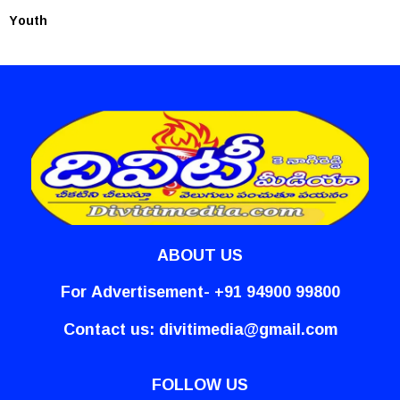
Youth
ABOUT US
For Advertisement- +91 94900 99800
Contact us:
divitimedia@gmail.com
FOLLOW US