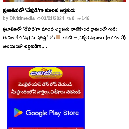
ప్రజాసేవలో ‘దేవుడి’గా మారిన అర్చకుడు
by
Divitimedia
03/01/2024
0
146
ప్రజాసేవలో ‘దేవుడి’గా మారిన అర్చకుడు తాటికొండ గ్రామంలో గుడి;
ఈనెల 4న ‘విగ్రహ ప్రతిష్ట’ ✍
దివిటీ – ప్రత్యేక విభాగం (జనవరి 3)
ఆలయంలో అర్చకుడిగా,...