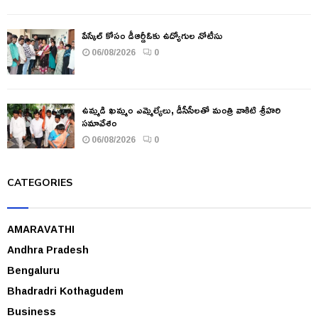
పేస్కేల్ కోసం డీఆర్డీఓకు ఉద్యోగుల నోటీసు
06/08/2026
0
ఉమ్మడి ఖమ్మం ఎమ్మెల్యేలు, డీసీసీలతో మంత్రి వాకిటి శ్రీహరి
సమావేశం
06/08/2026
0
CATEGORIES
AMARAVATHI
Andhra Pradesh
Bengaluru
Bhadradri Kothagudem
Business