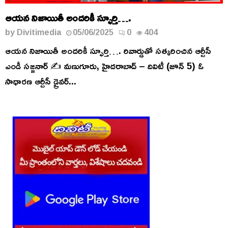
ఆయన నిజాయితీ అందరికీ స్ఫూర్తి….
by
Divitimedia
05/06/2025
0
404
ఆయన నిజాయితీ అందరికీ స్ఫూర్తి…. రివార్డుతో సత్కరించిన ఆర్టీసీ
ఎండీ సజ్జనార్ ✍️ మణుగూరు, హైదరాబాద్ – దివిటీ (జూన్ 5) ఓ
సాధారణ ఆర్టీసీ డ్రైవర్...