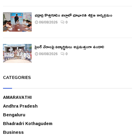
భద్రాద్రి కొత్తగూడెం జిల్లాలో భూభారతి శిక్షణ కార్యక్రమం
06/08/2026
0
సైబర్ నేరాలపై విద్యార్థినులు అప్రమత్తంగా ఉండాలి
06/08/2026
0
CATEGORIES
AMARAVATHI
Andhra Pradesh
Bengaluru
Bhadradri Kothagudem
Business