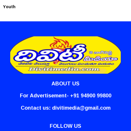
Youth
ABOUT US
For Advertisement- +91 94900 99800
Contact us:
divitimedia@gmail.com
FOLLOW US