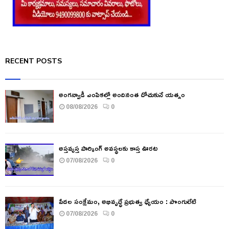
RECENT POSTS
అంగన్వాడీ ఎంపికల్లో అందినంత దోచుకునే యత్నం
08/08/2026
0
అస్తవ్యస్త పార్కింగ్ అవస్థలకు కాస్త ఊరట
07/08/2026
0
పేదల సంక్షేమం, అభివృద్ధే ప్రభుత్వ ధ్యేయం : పొంగులేటి
07/08/2026
0