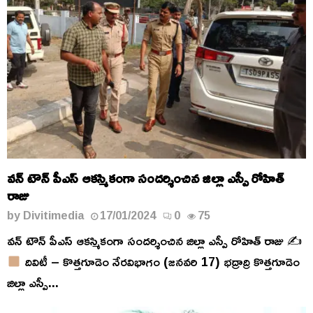
వన్ టౌన్ పీఎస్ ఆకస్మికంగా సందర్శించిన జిల్లా ఎస్పీ రోహిత్
రాజు
by
Divitimedia
17/01/2024
0
75
వన్ టౌన్ పీఎస్ ఆకస్మికంగా సందర్శించిన జిల్లా ఎస్పీ రోహిత్ రాజు ✍
దివిటీ – కొత్తగూడెం నేరవిభాగం (జనవరి 17) భద్రాద్రి కొత్తగూడెం
జిల్లా ఎస్పీ...