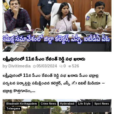
లక్ష్మీపురంలో 11న సీఎం రేవంత్ రెడ్డి సభ ఖరారు
by
Divitimedia
05/03/2024
0
526
లక్ష్మీపురంలో 11న సీఎం రేవంత్ రెడ్డి సభ ఖరారు సీఎం భద్రాద్రి
పర్యటన ఏర్పాట్లపై సమీక్షించిన కలెక్టర్, ఎస్పీ ✍ దివిటీ మీడియా –
భద్రాద్రి కొత్తగూడెం,...
Bhadradri Kothagudem
Crime News
Hyderabad
Life Style
Spot News
Telangana