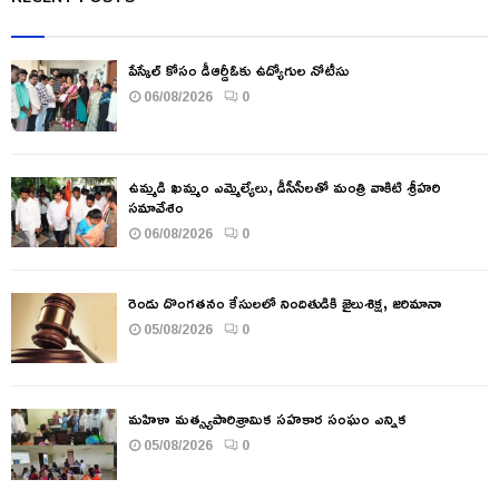
పేస్కేల్ కోసం డీఆర్డీఓకు ఉద్యోగుల నోటీసు
06/08/2026
0
ఉమ్మడి ఖమ్మం ఎమ్మెల్యేలు, డీసీసీలతో మంత్రి వాకిటి శ్రీహరి
సమావేశం
06/08/2026
0
రెండు దొంగతనం కేసులలో నిందితుడికి జైలుశిక్ష, జరిమానా
05/08/2026
0
మహిళా మత్స్యపారిశ్రామిక సహకార సంఘం ఎన్నిక
05/08/2026
0