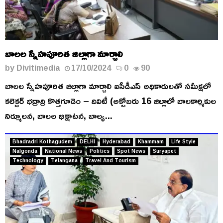
బాలల స్నేహపూరిత జిల్లాగా మార్చాలి
by
Divitimedia
17/10/2024
0
90
బాలల స్నేహపూరిత జిల్లాగా మార్చాలి ఐసీడీఎస్ అధికారులతో సమీక్షలో
కలెక్టర్ భద్రాద్రి కొత్తగూడెం – దివిటీ (అక్టోబరు 16 జిల్లాలో బాలకార్మికుల
నిర్మూలన, బాలల భిక్షాటన, బాల్య...
Bhadradri Kothagudem
DELHI
Hyderabad
Khammam
Life Style
Nalgonda
National News
Politics
Spot News
Suryapet
Technology
Telangana
Travel And Tourism