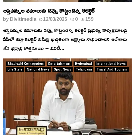
ఆస్తిపన్నుల వసూలుకు డప్పు కొట్టండన్న కలెక్టర్
by
Divitimedia
12/03/2025
0
159
ఆస్తిపన్నుల వసూలుకు డప్పు కొట్టండన్న కలెక్టర్ ప్రభుత్వ కార్యక్రమాలపై
వీసీలో జిల్లా కలెక్టర్ సమీక్ష ఖచ్చితంగా లక్ష్యాలు సాధించాలని ఆదేశాలు
✍️ భద్రాద్రి కొత్తగూడెం – దివిటీ...
Bhadradri Kothagudem
Entertainment
Hyderabad
International News
Life Style
National News
Spot News
Telangana
Travel And Tourism