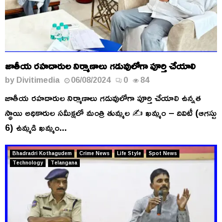
జాతీయ రహదారుల నిర్మాణాలు గడువులోగా పూర్తి చేయాలి
by
Divitimedia
06/08/2024
0
84
జాతీయ రహదారుల నిర్మాణాలు గడువులోగా పూర్తి చేయాలి ఉన్నత
స్థాయి అధికారుల సమీక్షలో మంత్రి తుమ్మల ✍️ ఖమ్మం – దివిటీ (ఆగస్టు
6) ఉమ్మడి ఖమ్మం...
Bhadradri Kothagudem
Crime News
Life Style
Spot News
Technology
Telangana