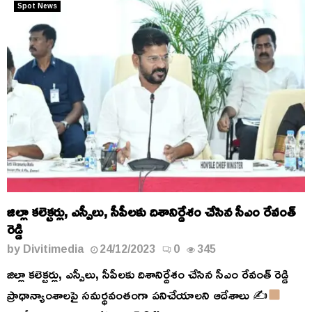
Spot News
జిల్లా కలెక్టర్లు, ఎస్పీలు, సీపీలకు దిశానిర్దేశం చేసిన సీఎం రేవంత్
రెడ్డి
by
Divitimedia
24/12/2023
0
345
జిల్లా కలెక్టర్లు, ఎస్పీలు, సీపీలకు దిశానిర్దేశం చేసిన సీఎం రేవంత్ రెడ్డి
ప్రాధాన్యాంశాలపై సమర్థవంతంగా పనిచేయాలని ఆదేశాలు ✍