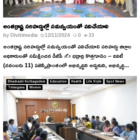
అంతర్రాష్ట్ర సరిహద్దుల్లో సమన్వయంతో పనిచేయాలి
by
Divitimedia
12/11/2024
0
33
అంతర్రాష్ట్ర సరిహద్దుల్లో సమన్వయంతో పనిచేయాలి సరిహద్దు జిల్లాల
అధికారులతో సమీక్షించిన డీజీపీ ✍️ భద్రాద్రి కొత్తగూడెం – దివిటీ
(నవంబరు 11) ఏజెన్సీప్రాంతంలో అభివృద్ధిని అడ్డుకుని, అభివృద్ధి...
Bhadradri Kothagudem
Education
Health
Life Style
Spot News
Telangana
Women