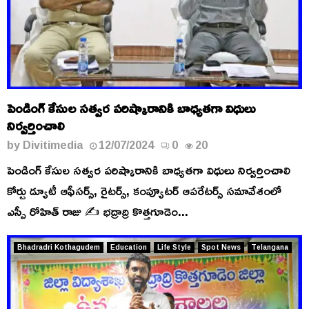
పెండింగ్ కేసుల సత్వర పరిష్కారానికి బాధ్యతగా విధులు
నిర్వర్తించాలి
by
Divitimedia
12/07/2024
0
20
పెండింగ్ కేసుల సత్వర పరిష్కారానికి బాధ్యతగా విధులు నిర్వర్తించాలి
కోర్టు డ్యూటీ ఆఫీసర్స్, రైటర్స్, కంప్యూటర్ ఆపరేటర్స్ సమావేశంలో
ఎస్పీ రోహిత్ రాజు ✍️ భద్రాద్రి కొత్తగూడెం...
Bhadradri Kothagudem
Education
Life Style
Spot News
Telangana