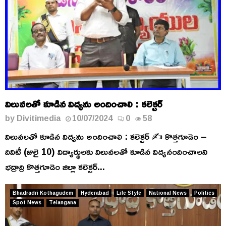
విలువలతో కూడిన విద్యను అందించాలి : కలెక్టర్
by
Divitimedia
10/07/2024
0
58
విలువలతో కూడిన విద్యను అందించాలి : కలెక్టర్ ✍️ కొత్తగూడెం –
దివిటీ (జులై 10) విద్యార్థులకు విలువలతో కూడిన విద్యనందించాలని
భద్రాద్రి కొత్తగూడెం జిల్లా కలెక్టర్...
Bhadradri Kothagudem
Hyderabad
Life Style
National News
Politics
Spot News
Telangana