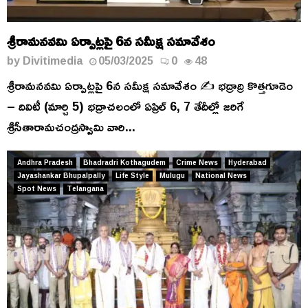
శ్రీరామనవమి ఏర్పాట్లపై 6న సమీక్ష సమావేశం
by
Divitimedia
05/03/2025
0
48
శ్రీరామనవమి ఏర్పాట్లపై 6న సమీక్ష సమావేశం ✍️ భద్రాద్రి కొత్తగూడెం
– దివిటీ (మార్చి 5) భద్రాచలంలో ఏప్రిల్ 6, 7 తేదీల్లో జరిగే
శ్రీసీతారామచంద్రస్వామి వారి...
Andhra Pradesh
Bhadradri Kothagudem
Crime News
Hyderabad
Jayashankar Bhupalpally
Life Style
Mulugu
National News
Spot News
Telangana