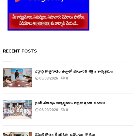
RECENT POSTS
భద్రాద్రి కొత్తగూడెం జిల్లాలో భూభారతి శిక్షణ కార్యక్రమం
06/08/2026
0
సైబర్ నేరాలపై విద్యార్థినులు అప్రమత్తంగా ఉండాలి
06/08/2026
0
పేస్కేల్ కోసం డీఆర్డీఓకు ఉద్యోగుల నోటీసు