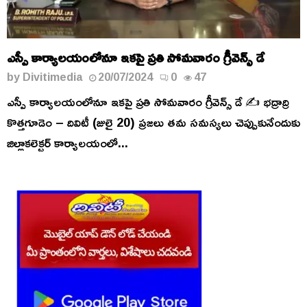
ఎస్పీ కార్యాలయంలోనూ ఇకపై ప్రతి సోమవారం గ్రీవెన్స్ డే
by
Divitimedia
20/07/2024
0
47
ఎస్పీ కార్యాలయంలోనూ ఇకపై ప్రతి సోమవారం గ్రీవెన్స్ డే ✍️ భద్రాద్రి
కొత్తగూడెం – దివిటీ (జులై 20) ప్రజలు తమ సమస్యలు చెప్పుకునేందుకు
జిల్లాకలెక్టర్ కార్యాలయంలో...