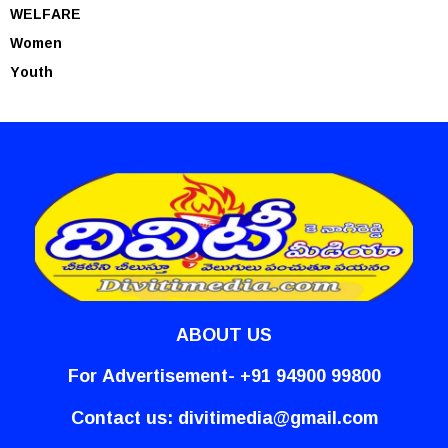
WELFARE
Women
Youth
ABOUT US
For Advertisement- +91 94900 99800
Contact us:
divitimedia@gmail.com