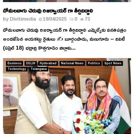
దోమలవాగు చెరువు రిజర్వాయర్ గా తీర్చిదిద్దాలి
by
Divitimedia
19/04/2025
0
73
దోమలవాగు చెరువు రిజర్వాయర్ గా తీర్చిదిద్దాలి ఎమ్మెల్యేకు వినతిపత్రం
అందజేసిన ఆయకట్టు రైతులు ✍️ బూర్గంపాడు, మణుగూరు – దివిటీ
(ఏప్రిల్ 18) భద్రాద్రి కొత్తగూడెం జిల్లాకు...
Business
DELHI
Hyderabad
National News
Politics
Spot News
Technology
Telangana