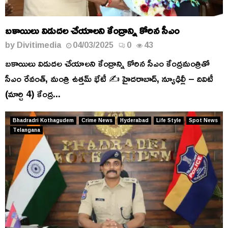
బకాయిలు విడుదల చేయాలని కేంద్రాన్ని కోరిన సీఎం
by
Divitimedia
04/03/2025
0
43
బకాయిలు విడుదల చేయాలని కేంద్రాన్ని కోరిన సీఎం కేంద్రమంత్రితో
సీఎం రేవంత్, మంత్రి ఉత్తమ్ భేటీ ✍️ హైదరాబాద్, న్యూఢిల్లీ – దివిటీ
(మార్చి 4) కేంద్ర...
Bhadradri Kothagudem
Crime News
Hyderabad
Life Style
Spot News
Telangana