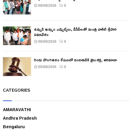
06/08/2026
0
ఉమ్మడి ఖమ్మం ఎమ్మెల్యేలు, డీసీసీలతో మంత్రి వాకిటి శ్రీహరి
సమావేశం
06/08/2026
0
రెండు దొంగతనం కేసులలో నిందితుడికి జైలుశిక్ష, జరిమానా
05/08/2026
0
CATEGORIES
AMARAVATHI
Andhra Pradesh
Bengaluru