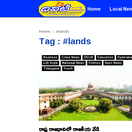
Home
Local Ne
Home
#lands
Tag : #lands
Business
Crime News
DELHI
Education
Hyderab
Life Style
National News
Politics
Spot News
Telangana
Youth
రాష్ట్ర రాజధానిలో రాజకీయ వేడి