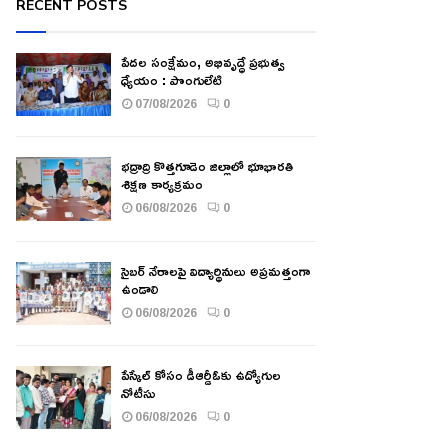
RECENT POSTS
పేదల సంక్షేమం, అభివృద్ధే ప్రభుత్వ
ధ్యేయం : పొంగులేటి
07/08/2026
0
భద్రాద్రి కొత్తగూడెం జిల్లాలో భూభారతి
శిక్షణ కార్యక్రమం
06/08/2026
0
సైబర్ నేరాలపై విద్యార్థినులు అప్రమత్తంగా
ఉండాలి
06/08/2026
0
పేస్కేల్ కోసం డీఆర్డీఓకు ఉద్యోగుల
నోటీసు
06/08/2026
0