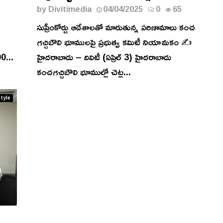
by
Divitimedia
04/04/2025
0
65
సుప్రీంకోర్టు ఆదేశాలతో మారుతున్న పరిణామాలు కంచ
గచ్చిబౌలి భూములపై ప్రభుత్వ కమిటీ నియామకం ✍️
00...
హైదరాబాదు – దివిటీ (ఏప్రిల్ 3) హైదరాబాదు
కంచగచ్చిబౌలి భూముల్లో చెట్ల...
Style