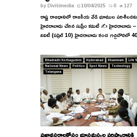
by
Divitimedia
10/04/2025
0
127
రాష్ట్ర రాజధానిలో రాజకీయ వేడి భూముల పరిశీలనకు
హైదరాబాదు చేరిన సుప్రీం కమిటీ ✍️ హైదరాబాదు –
దివిటీ (ఏప్రిల్ 10) హైదరాబాదు కంచ గచ్చిబౌలిలో 4
Bhadradri Kothagudem
Hyderabad
Khammam
Life 
National News
Politics
Spot News
Technology
Telangana
ప్రజావసరాలకోసం భూసమస్యల పరిష్కారానికి