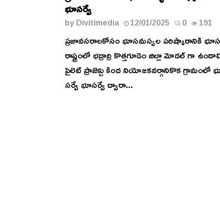
భూసర్వే
by
Divitimedia
12/01/2025
0
191
ప్రజావసరాలకోసం భూసమస్యల పరిష్కారానికి భూసర
రాష్ట్రంలో భద్రాద్రి కొత్తగూడెం జిల్లా మోడల్ గా ఉండాల
పైలెట్ ప్రాజెక్టు కింద నియోజకవర్గానికొక గ్రామంలో 
సర్వే భూసర్వే ద్వారా...