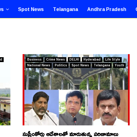
ws
Spot News
Telangana
Andhra Pradesh
ad
Business
Crime News
DELHI
Hyderabad
Life Style
National News
Politics
Spot News
Telangana
Youth
సుప్రీంకోర్టు ఆదేశాలతో మారుతున్న పరిణామాలు