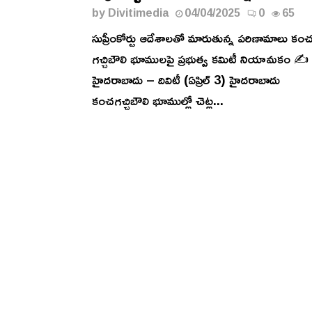
by
Divitimedia
04/04/2025
0
65
సుప్రీంకోర్టు ఆదేశాలతో మారుతున్న పరిణామాలు కం
గచ్చిబౌలి భూములపై ప్రభుత్వ కమిటీ నియామకం ✍️
హైదరాబాదు – దివిటీ (ఏప్రిల్ 3) హైదరాబాదు
కంచగచ్చిబౌలి భూముల్లో చెట్ల...