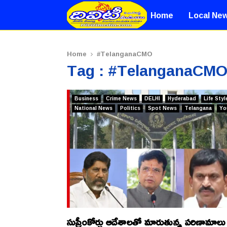
Home
Local Ne
Home
#TelanganaCMO
Tag : #TelanganaCM
Business
Crime News
DELHI
Hyderabad
Life Styl
National News
Politics
Spot News
Telangana
Yo
సుప్రీంకోర్టు ఆదేశాలతో మారుతున్న పరిణామాలు