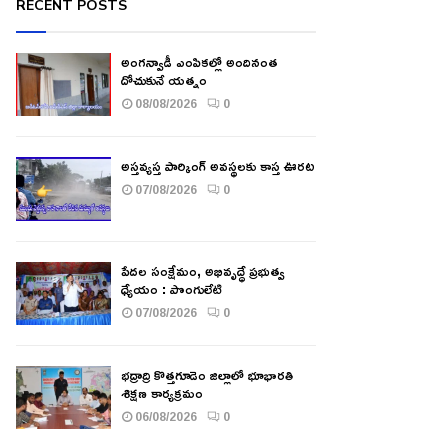
RECENT POSTS
అంగన్వాడీ ఎంపికల్లో అందినంత
దోచుకునే యత్నం
08/08/2026
0
అస్తవ్యస్త పార్కింగ్ అవస్థలకు కాస్త ఊరట
07/08/2026
0
పేదల సంక్షేమం, అభివృద్ధే ప్రభుత్వ
ధ్యేయం : పొంగులేటి
07/08/2026
0
భద్రాద్రి కొత్తగూడెం జిల్లాలో భూభారతి
శిక్షణ కార్యక్రమం
06/08/2026
0