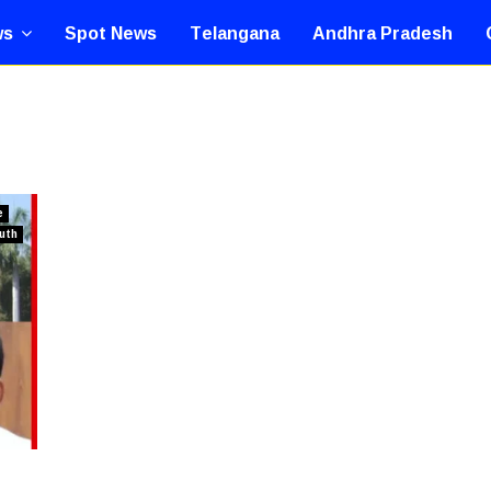
ws
Spot News
Telangana
Andhra Pradesh
O
e
uth