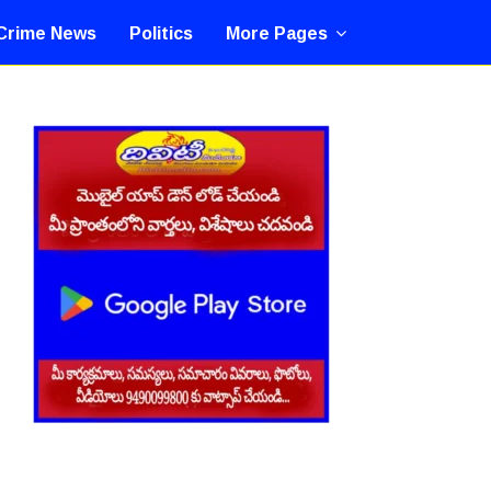
Crime News
Politics
More Pages