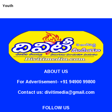
Youth
ABOUT US
For Advertisement- +91 94900 99800
Contact us:
divitimedia@gmail.com
FOLLOW US