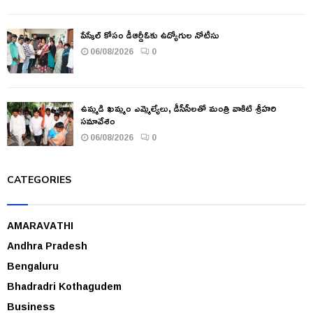
పేస్కేల్ కోసం డీఆర్డీఓకు ఉద్యోగుల నోటీసు
06/08/2026
0
ఉమ్మడి ఖమ్మం ఎమ్మెల్యేలు, డీసీసీలతో మంత్రి వాకిటి శ్రీహరి
సమావేశం
06/08/2026
0
CATEGORIES
AMARAVATHI
Andhra Pradesh
Bengaluru
Bhadradri Kothagudem
Business