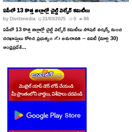
ఏపీలో 13 కొత్త జిల్లాల్లో చైల్డ్ వెల్ఫేర్ కమిటీలు
by
Divitimedia
31/03/2025
0
88
ఏపీలో 13 కొత్త జిల్లాల్లో చైల్డ్ వెల్ఫేర్ కమిటీలు సోషల్ వర్కర్స్ నుంచి
దరఖాస్తులు కోరిన ప్రభుత్వం ✍️ అమరావతి – దివిటీ (మార్చి 30)
ఆంధ్రప్రదేశ్...