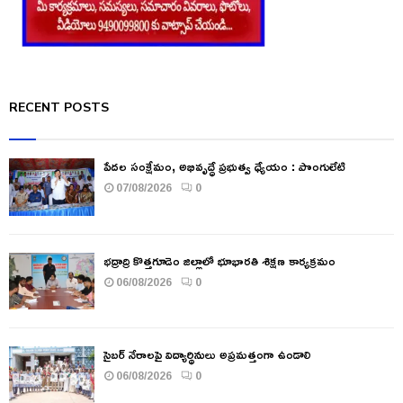
RECENT POSTS
పేదల సంక్షేమం, అభివృద్ధే ప్రభుత్వ ధ్యేయం : పొంగులేటి
07/08/2026
0
భద్రాద్రి కొత్తగూడెం జిల్లాలో భూభారతి శిక్షణ కార్యక్రమం
06/08/2026
0
సైబర్ నేరాలపై విద్యార్థినులు అప్రమత్తంగా ఉండాలి
06/08/2026
0