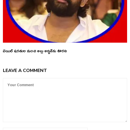
బెయిల్ షరతుల నుంచి అల్లు అర్జున్‌కు ఊరట
LEAVE A COMMENT