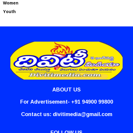
Women
Youth
ABOUT US
For Advertisement- +91 94900 99800
Contact us:
divitimedia@gmail.com
FOLLOW US