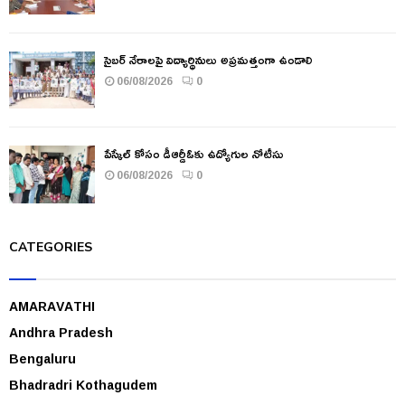
సైబర్ నేరాలపై విద్యార్థినులు అప్రమత్తంగా ఉండాలి
06/08/2026
0
పేస్కేల్ కోసం డీఆర్డీఓకు ఉద్యోగుల నోటీసు
06/08/2026
0
CATEGORIES
AMARAVATHI
Andhra Pradesh
Bengaluru
Bhadradri Kothagudem