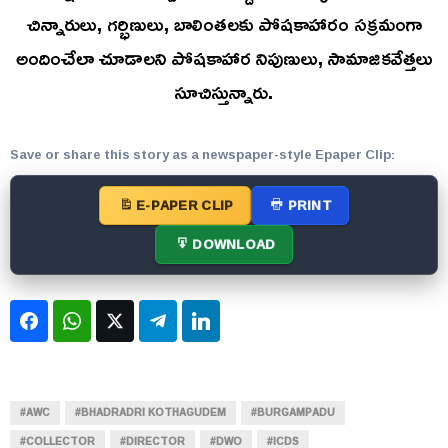
చిన్నారులు, గర్భిణులు, బాలింతలకు పోషకాహారం సక్రమంగా
అందించేలా చూడాలని పోషకాహార నిపుణులు, సామాజికవేత్తలు
సూచిస్తున్నారు.
Save or share this story as a newspaper-style Epaper Clip:
E-PAPER CLIP
PRINT
DOWNLOAD
Facebook
WhatsApp
Twitter
Telegram
LinkedIn
#AWC
#BHADRADRI KOTHAGUDEM
#BURGAMPADU
#COLLECTOR
#DIRECTOR
#DWO
#ICDS