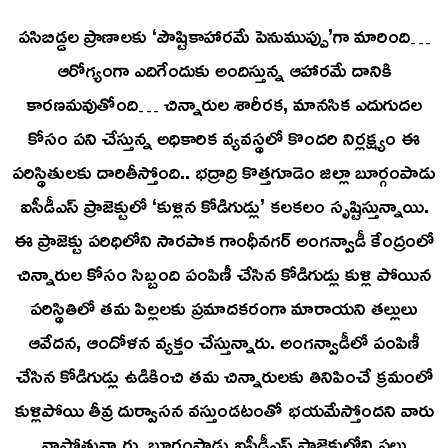
పసిబిడ్డల ప్రాణాలకు ‘పౌష్టికాహారమే పెనుముప్పు’గా మారింది…
ఆరోగ్యంగా ఎదిగేందుకు అందిస్తున్న ఆహారమే దానికి
కారణమవుతోంది… చిన్నారుల శారీరక, మానసిక ఎదుగుదల
కోసం పని చేస్తున్న అధికారిక వ్యవస్థలో కొందరి నిర్లక్ష్యం ఈ
పరిస్థితులకు దారితీస్తోంది.. భద్రాద్రి కొత్తగూడెం జిల్లా బూర్గంపాడు
ఐసీడీఎస్ ప్రాజెక్టులో ‘కుళ్లిన కోడిగుడ్లు’ కలకలం సృష్టిస్తున్నాయి.
ఈ ప్రాజెక్టు పరిధిలోని సారపాక గాంధీనగర్ అంగన్వాడీ కేంద్రంలో
చిన్నారుల కోసం సిబ్బంది పంపిణీ చేసిన కోడిగుడ్లు కుళ్లి పోయిన
పరిస్థితిలో తమ పిల్లలకు ప్రమాదకరంగా మారాయని తల్లులు
ఆవేదన, ఆందోళన వ్యక్తం చేస్తున్నారు. అంగన్వాడీలో పంపిణీ
చేసిన కోడిగుడ్లు ఉడికించి తమ చిన్నారులకు తినిపించే క్రమంలో
కుళ్లిపోయి తీవ్ర దుర్వాసన వస్తుండటంతో భయమేస్తోందని వారు
వాపోతున్నారు. బూర్గంపాడు ఐసీడీఎస్ ప్రాజెక్టులోని పలు