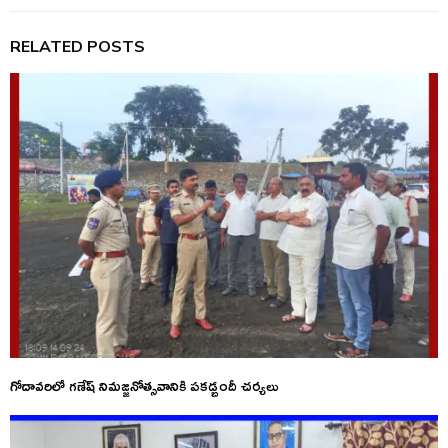
RELATED POSTS
గోదావరిలో గణేష్ నిమజ్జనోత్సవానికి పకడ్బందీ చర్యలు