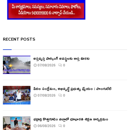
RECENT POSTS
అస్తవ్యస్త పార్కింగ్ అవస్థలకు కాస్త ఊరట
07/08/2026
0
పేదల సంక్షేమం, అభివృద్ధే ప్రభుత్వ ధ్యేయం : పొంగులేటి
07/08/2026
0
భద్రాద్రి కొత్తగూడెం జిల్లాలో భూభారతి శిక్షణ కార్యక్రమం
06/08/2026
0