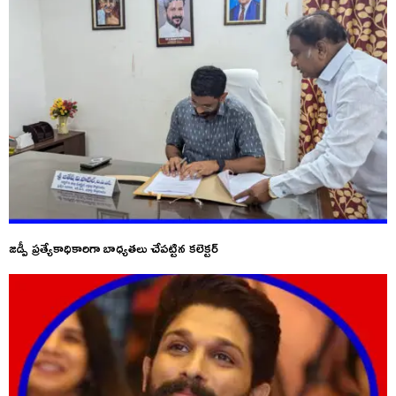
జడ్పీ ప్రత్యేకాధికారిగా బాధ్యతలు చేపట్టిన కలెక్టర్