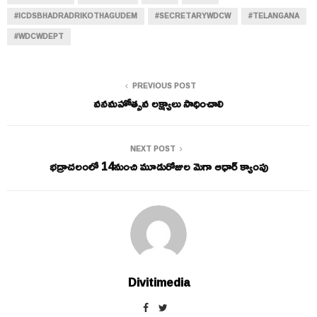
#ICDSBHADRADRIKOTHAGUDEM
#SECRETARYWDCW
#TELANGANA
#WDCWDEPT
PREVIOUS POST
వనమహోత్సవ లక్ష్యాలు సాధించాలి
NEXT POST
భద్రాచలంలో 14నుంచి మూడురోజుల మెగా ఆధార్ క్యాంపు
Divitimedia