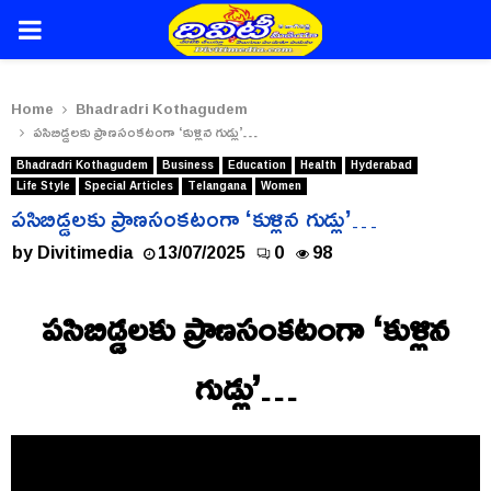
PRIMARY
MENU
Home
Bhadradri Kothagudem
పసిబిడ్డలకు ప్రాణసంకటంగా ‘కుళ్లిన గుడ్లు’…
Bhadradri Kothagudem
Business
Education
Health
Hyderabad
Life Style
Special Articles
Telangana
Women
పసిబిడ్డలకు ప్రాణసంకటంగా ‘కుళ్లిన గుడ్లు’…
by
Divitimedia
13/07/2025
0
98
పసిబిడ్డలకు ప్రాణసంకటంగా ‘కుళ్లిన
గుడ్లు’…