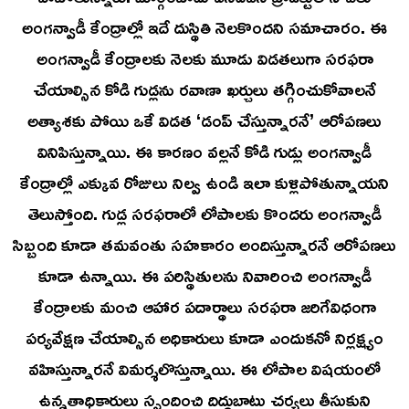
అంగన్వాడీ కేంద్రాల్లో ఇదే దుస్థితి నెలకొందని సమాచారం. ఈ
అంగన్వాడీ కేంద్రాలకు నెలకు మూడు విడతలుగా సరఫరా
చేయాల్సిన కోడి గుడ్లను రవాణా ఖర్చులు తగ్గించుకోవాలనే
అత్యాశకు పోయి ఒకే విడత ‘డంప్ చేస్తున్నారనే’ ఆరోపణలు
వినిపిస్తున్నాయి. ఈ కారణం వల్లనే కోడి గుడ్లు అంగన్వాడీ
కేంద్రాల్లో ఎక్కువ రోజులు నిల్వ ఉండి ఇలా కుళ్లిపోతున్నాయని
తెలుస్తోంది. గుడ్ల సరఫరాలో లోపాలకు కొందరు అంగన్వాడీ
సిబ్బంది కూడా తమవంతు సహకారం అందిస్తున్నారనే ఆరోపణలు
కూడా ఉన్నాయి. ఈ పరిస్థితులను నివారించి అంగన్వాడీ
కేంద్రాలకు మంచి ఆహార పదార్థాలు సరఫరా జరిగేవిధంగా
పర్యవేక్షణ చేయాల్సిన అధికారులు కూడా ఎందుకనో నిర్లక్ష్యం
వహిస్తున్నారనే విమర్శలొస్తున్నాయి. ఈ లోపాల విషయంలో
ఉన్నతాధికారులు స్పందించి దిద్దుబాటు చర్యలు తీసుకుని