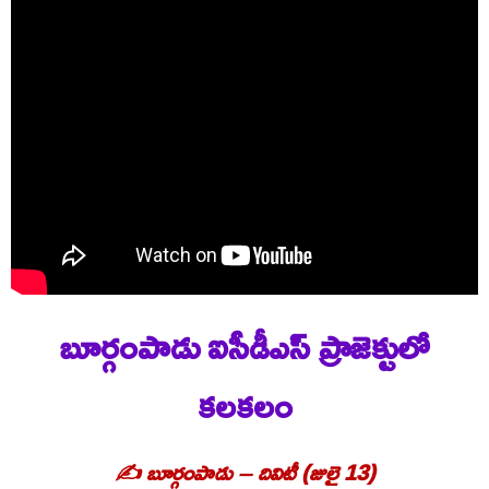
బూర్గంపాడు ఐసీడీఎస్ ప్రాజెక్టులో
కలకలం
✍️ బూర్గంపాడు – దివిటీ (జులై 13)