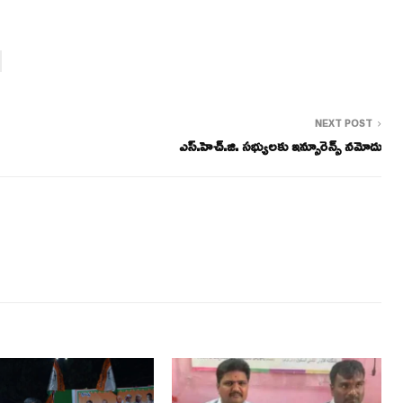
NEXT POST
ఎస్.హెచ్.జి. సభ్యులకు ఇన్సూరెన్స్ నమోదు