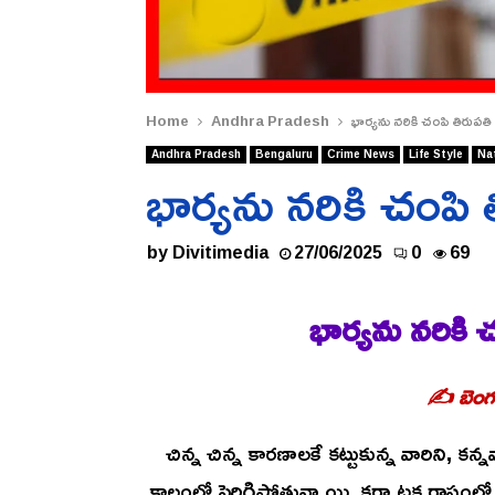
Home
Andhra Pradesh
భార్యను నరికి చంపి తిరుపతి
Andhra Pradesh
Bengaluru
Crime News
Life Style
Na
భార్యను నరికి చంపి 
by
Divitimedia
27/06/2025
0
69
భార్యను నరికి 
✍️ బెంగళ
చిన్న చిన్న కారణాలకే కట్టుకున్న వారిని,
కాలంలో పెరిగిపోతున్నాయి. కర్నాటక రాష్ట్