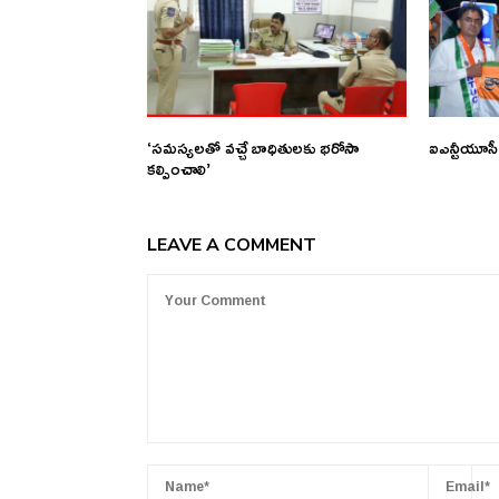
‘సమస్యలతో వచ్చే బాధితులకు భరోసా
ఐఎన్టీయూసీ 
కల్పించాలి’
LEAVE A COMMENT