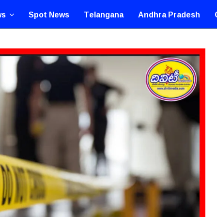
ws
Spot News
Telangana
Andhra Pradesh