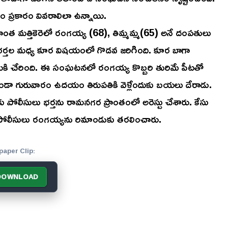
 ప్రకారం వివరాలిలా ఉన్నాయి.
ప్రాంత మత్తికెరెలో రంగయ్య (68), తిమ్మమ్మ(65) అనే దంపతులు
్యా భర్తల మధ్య కూర విషయంలో గొడవ జరిగింది. కూర బాగా
యికి చేరింది. ఈ సంఘటనలో రంగయ్య కొబ్బరి తురిమే పీటతో
పకుండా గురువారం ఉదయం తిరుపతికి వెళ్లేందుకు బయలు దేరాడు.
ు పోలీసులు భర్తను రామనగర ప్రాంతంలో అరెస్టు చేశారు. కేసు
ిన పోలీసులు రంగయ్యను రిమాండుకు తరలించారు.
paper Clip:
DOWNLOAD