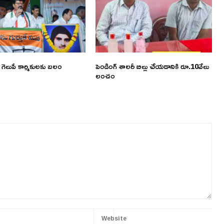
గెలుపే కార్మికులకు బలం
పెండింగ్ శాలరీ బిల్లు చేయడానికి రూ.10వేలు
లంచం