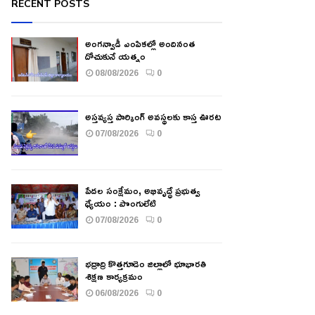
RECENT POSTS
అంగన్వాడీ ఎంపికల్లో అందినంత
దోచుకునే యత్నం
08/08/2026
0
అస్తవ్యస్త పార్కింగ్ అవస్థలకు కాస్త ఊరట
07/08/2026
0
పేదల సంక్షేమం, అభివృద్ధే ప్రభుత్వ
ధ్యేయం : పొంగులేటి
07/08/2026
0
భద్రాద్రి కొత్తగూడెం జిల్లాలో భూభారతి
శిక్షణ కార్యక్రమం
06/08/2026
0