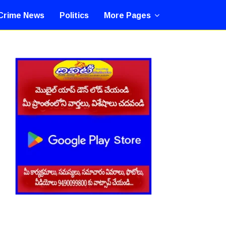
Crime News
Politics
More Pages