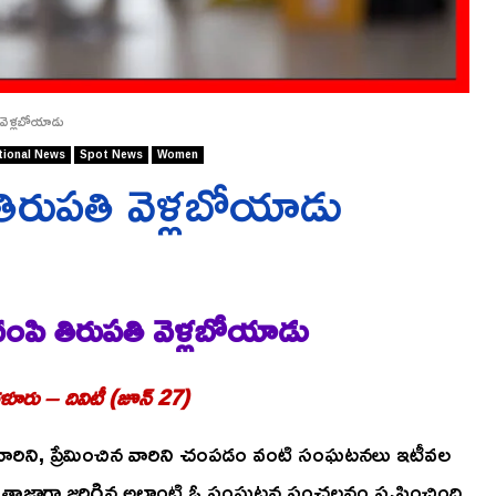
 వెళ్లబోయాడు
tional News
Spot News
Women
తిరుపతి వెళ్లబోయాడు
చంపి తిరుపతి వెళ్లబోయాడు
ూరు – దివిటీ (జూన్ 27)
 కన్నవారిని, ప్రేమించిన వారిని చంపడం వంటి సంఘటనలు ఇటీవల
రంలో తాజాగా జరిగిన అలాంటి ఓ సంఘటన సంచలనం సృష్టించింది.