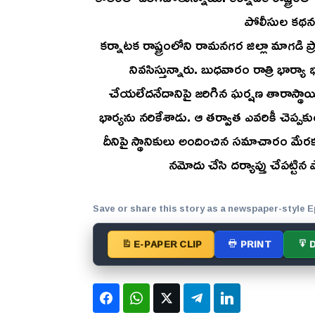
పోలీసుల కథనం
కర్నాటక రాష్ట్రంలోని రామనగర జిల్లా మాగడి 
నివసిస్తున్నారు. బుధవారం రాత్రి భార
చేయలేదనేదానిపై జరిగిన ఘర్షణ తారాస్థా
భార్యను నరికేశాడు. ఆ తర్వాత ఎవరికీ చెప్
దీనిపై స్థానికులు అందించిన సమాచారం మేరక
నమోదు చేసి దర్యాప్తు చేపట్ట
Save or share this story as a newspaper-style E
E-PAPER CLIP
PRINT
Facebook
WhatsApp
Twitter
Telegram
LinkedIn