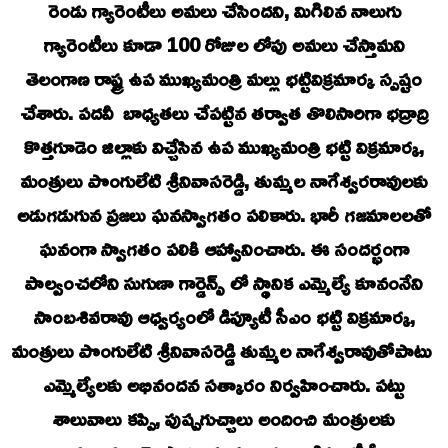
రెండు గ్యారెంటీలు అమలు చేసిందని, మిగిలిన నాలుగు
గ్యారెంటీలు కూడా 100 రోజుల లోపు అమలు చేస్తామని
తెలంగాణ రాష్ట్ర ఉప ముఖ్యమంత్రి మల్లు భట్టివిక్రమార్క స్పష్టం
చేశారు. పదవీ బాధ్యతలు చేపట్టిన తర్వాత తొలిసారిగా భద్రాద్రి
కొత్తగూడెం జిల్లాకు విచ్చేసిన ఉప ముఖ్యమంత్రి భట్టి విక్రమార్క,
మంత్రులు పొంగులేటి శ్రీనివాసరెడ్డి, తుమ్మల నాగేశ్వరరావులకు
అడుగడుగున ప్రజలు ఘనస్వాగతం పలికారు. భారీ గజమాలలతో
ఘనంగా స్వాగతం పలికి ఆహ్వానించారు. ఈ సందర్భంగా
పాల్వంచలోని సుగుణా గార్డెన్స్ లో స్థానిక ఎమ్మెల్యే కూనంనేని
సాంబశివరావు ఆధ్వర్యంలో డిప్యూటీ సీఎం భట్టి విక్రమార్క,
మంత్రులు పొంగులేటి శ్రీనివాసరెడ్డి తుమ్మల నాగేశ్వరావుతోపాటు
ఎమ్మెల్యేలకు అభినందన సత్కారం నిర్వహించారు. పట్టు
శాలువాలు కప్పి, పుష్పగుచ్చాలు అందించి మంత్రులకు