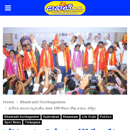
PRIMARY
MENU
Home
Bhadradri Kothagudem
మిగిలిన నాలుగు గ్యారెంటీలు కూడా 100 రోజుల లోపు అమలు చేస్తాం
Bhadradri Kothagudem
Hyderabad
Khammam
Life Style
Politics
Spot News
Telangana