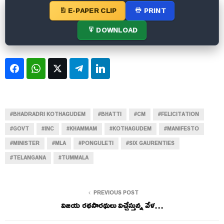
E-PAPER CLIP
PRINT
DOWNLOAD
Facebook
WhatsApp
Twitter
Telegram
LinkedIn
#BHADRADRI KOTHAGUDEM
#BHATTI
#CM
#FELICITATION
#GOVT
#INC
#KHAMMAM
#KOTHAGUDEM
#MANIFESTO
#MINISTER
#MLA
#PONGULETI
#SIX GAURENTIES
#TELANGANA
#TUMMALA
PREVIOUS POST
విజయ రథసారథులు విచ్చేస్తున్న వేళ…