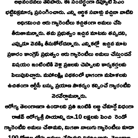
అభినందనలు తెలిపారు. ఈ సందర్భంగా డిప్యూటీ సీఎం
భట్టివిక్రమార్క ప్రసంగించారు. ఎన్ని ఆర్థిక సవాళ్లు వచ్చినా వాటిని
అధిగమించి ఆరు గ్యారెంటీలు కచ్చితంగా అమలు చేసి
తీరుతామన్నారు. తమ ప్రభుత్వం ఇచ్చిన మాటను తప్పదని,
ఎప్పుడూ వెనక్కి తీసుకోలేదన్నారు. ఎన్నికల్లో ఇచ్చిన మాట
ప్రకారం కాంగ్రెస్ ప్రభుత్వం ఆరు గ్యారెంటీలు అమలు చేస్తుందనే
విషయం ఇంటింటికి వెళ్లి ప్రజలకు చెప్పాలని కార్యకర్తలకు
పిలుపునిచ్చారు. మహాలక్ష్మి పథకంలో భాగంగా మహిళలకు
ఉచితంగా ఆర్టీసీ బస్సు ప్రయాణ సౌకర్యం కల్పించే గ్యారంటీని
నెరవేర్చామన్నారు.
ఆరోగ్య తెలంగాణగా ఉండాలని ప్రతి ఇంటికి లబ్ధి చేకూర్చే విధంగా
రాజీవ్ ఆరోగ్యశ్రీ సాయాన్ని రూ.10 లక్షలకు పెంచి రెండో
గ్యారెంటీని అమలు చేశామని, మిగతా నాలుగు గ్యారెంటీలు కూడా
100 రోజుల లోపు అమలు చేస్తామని వివరించారు. తెలంగాణ