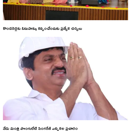
కొండరెడ్లకు ఓటుహక్కు కల్పించేందుకు ప్రత్యేక చర్యలు
నేడు మంత్రి పొంగులేటి సింగరేణి ఎన్నికల ప్రచారం