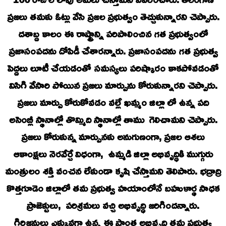
ప్రజలు తమకు ఓట్లు వేసి ప్రజల ప్రభుత్వం తెచ్చుకున్నారని చెప్పారు.
దశాబ్ద కాలం ఈ రాష్ట్రాన్ని పరిపాలించిన గత ప్రభుత్వంలో
ప్రజాసంపదను దోపిడీ చేశారన్నారు. ప్రజాసంపదను గత ప్రభుత్వ
పెద్దలు లూటీ చేయడంతో సమస్యలు పరిష్కారం కాకపోవడంతో
విసిగి వేసారి పోయిన ప్రజలు మార్పును కోరుకున్నారని చెప్పారు.
ప్రజలు మార్పు కోరుకోవడం వల్లే ఖమ్మం జిల్లా లో ఉన్న పది
అసెంబ్లీ స్థానాల్లో తొమ్మిది స్థానాల్లో తాము గెలిచామని చెప్పారు.
ప్రజలు కోరుకున్న మార్పునకు అనుగుణంగా, ప్రజల ఆశలు
ఆకాంక్షలు నెరవేర్చే విధంగా, ఉమ్మడి జిల్లా అభివృద్ధికి ముగ్గురు
మంత్రులం శక్తి వంచన లేకుండా కృషి చేస్తామని తెలిపారు. భద్రాద్రి
కొత్తగూడెం జిల్లాలో తమ ప్రభుత్వ హయాంలోనే బహుళార్థ సాధక
ప్రాజెక్టులు, పరిశ్రమలు వచ్చి అభివృద్ధి జరిగిందన్నారు.
గిరిజనులు ఎక్కువగా ఉన్న ఈ ప్రాంత అభివృద్ధి తమ ప్రభుత్వ