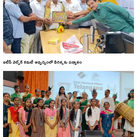
ఐటీసీ వెల్ఫేర్ కమిటీ ఆధ్వర్యంలో వీరన్నకు సన్మానం