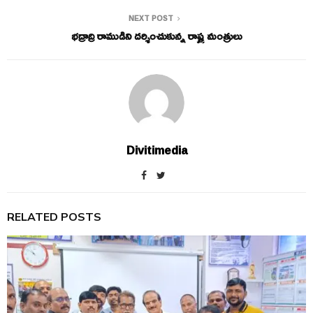
NEXT POST
భద్రాద్రి రాముడిని దర్శించుకున్న రాష్ట్ర మంత్రులు
Divitimedia
RELATED POSTS