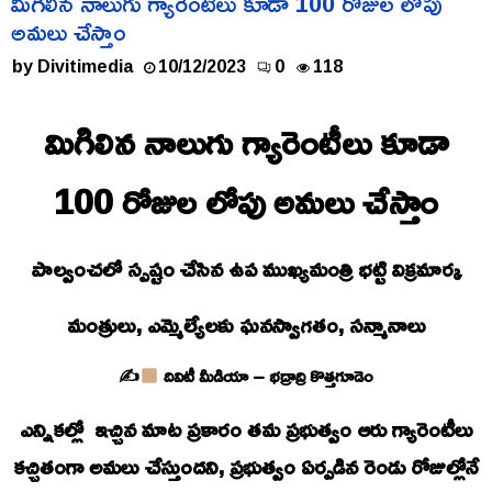
మిగిలిన నాలుగు గ్యారెంటీలు కూడా 100 రోజుల లోపు
అమలు చేస్తాం
by
Divitimedia
10/12/2023
0
118
మిగిలిన నాలుగు గ్యారెంటీలు కూడా
100 రోజుల లోపు అమలు చేస్తాం
పాల్వంచలో స్పష్టం చేసిన ఉప ముఖ్యమంత్రి భట్టి విక్రమార్క
మంత్రులు, ఎమ్మెల్యేలకు ఘనస్వాగతం, సన్మానాలు
✍
దివిటీ మీడియా – భద్రాద్రి కొత్తగూడెం
ఎన్నికల్లో ఇచ్చిన మాట ప్రకారం తమ ప్రభుత్వం ఆరు గ్యారెంటీలు
కచ్చితంగా అమలు చేస్తుందని, ప్రభుత్వం ఏర్పడిన రెండు రోజుల్లోనే