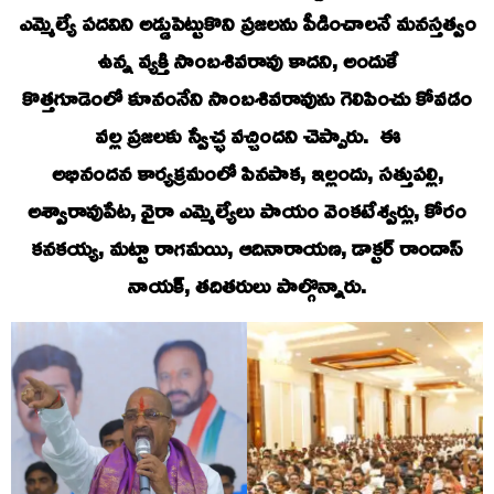
ఎమ్మెల్యే పదవిని అడ్డుపెట్టుకొని ప్రజలను పీడించాలనే మనస్తత్వం
ఉన్న వ్యక్తి సాంబశివరావు కాదని, అందుకే
కొత్తగూడెంలో కూనంనేని సాంబశివరావును గెలిపించు కోవడం
వల్ల ప్రజలకు స్వేచ్ఛ వచ్చిందని చెప్పారు. ఈ
అభినందన కార్యక్రమంలో పినపాక, ఇల్లందు, సత్తుపల్లి,
అశ్వారావుపేట, వైరా ఎమ్మెల్యేలు పాయం వెంకటేశ్వర్లు, కోరం
కనకయ్య, మట్టా రాగమయి, ఆదినారాయణ, డాక్టర్ రాందాస్
నాయక్, తదితరులు పాల్గొన్నారు.