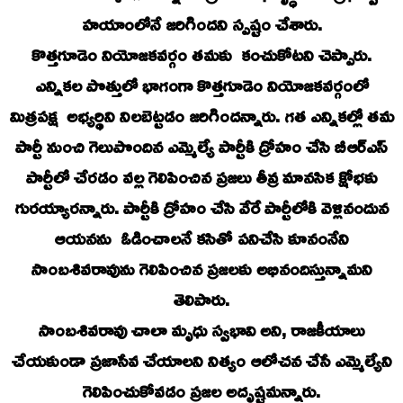
హయాంలోనే జరిగిందని స్పష్టం చేశారు.
కొత్తగూడెం నియోజకవర్గం తమకు కంచుకోటని చెప్పారు.
ఎన్నికల పొత్తులో భాగంగా కొత్తగూడెం నియోజకవర్గంలో
మిత్రపక్ష అభ్యర్థిని నిలబెట్టడం జరిగిందన్నారు. గత ఎన్నికల్లో తమ
పార్టీ నుంచి గెలుపొందిన ఎమ్మెల్యే పార్టీకి ద్రోహం చేసి బీఆర్ఎస్
పార్టీలో చేరడం వల్ల గెలిపించిన ప్రజలు తీవ్ర మానసిక క్షోభకు
గురయ్యారన్నారు. పార్టీకి ద్రోహం చేసి వేరే పార్టీలోకి వెళ్లినందున
ఆయనను ఓడించాలనే కసితో పనిచేసి కూనంనేని
సాంబశివరావును గెలిపించిన ప్రజలకు అభినందిస్తున్నామని
తెలిపారు.
సాంబశివరావు చాలా మృధు స్వభావి అని, రాజకీయాలు
చేయకుండా ప్రజాసేవ చేయాలని నిత్యం ఆలోచన చేసే ఎమ్మెల్యేని
గెలిపించుకోవడం ప్రజల అదృష్టమన్నారు.