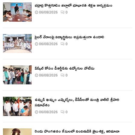
భద్రాద్రి కొత్తగూడెం జిల్లాలో భూభారతి శిక్షణ కార్యక్రమం
06/08/2026
0
సైబర్ నేరాలపై విద్యార్థినులు అప్రమత్తంగా ఉండాలి
06/08/2026
0
పేస్కేల్ కోసం డీఆర్డీఓకు ఉద్యోగుల నోటీసు
06/08/2026
0
ఉమ్మడి ఖమ్మం ఎమ్మెల్యేలు, డీసీసీలతో మంత్రి వాకిటి శ్రీహరి
సమావేశం
06/08/2026
0
రెండు దొంగతనం కేసులలో నిందితుడికి జైలుశిక్ష, జరిమానా