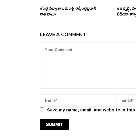
కేంద్ర విద్యాశాఖమంత్రి ధర్మేంద్రప్రధాన్
అభివృద్ధి, స
రాజీనామా
వీడియో కాన్ఫ
LEAVE A COMMENT
Save my name, email, and website in this