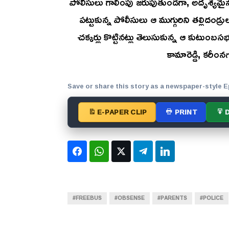
పోలీసులు గాలింపు జరుపుతుండగా, అదృశ్యమైన ము
పట్టుకున్న పోలీసులు ఆ ముగ్గురిని తల్లిదండ్రు
చక్కర్లు కొట్టినట్లు తెలుసుకున్న ఆ కుటుంబసభ
కామారెడ్డి, కరీంనగర
Save or share this story as a newspaper-style E
E-PAPER CLIP
PRINT
Facebook
WhatsApp
Twitter
Telegram
LinkedIn
#FREEBUS
#OBSENSE
#PARENTS
#POLICE