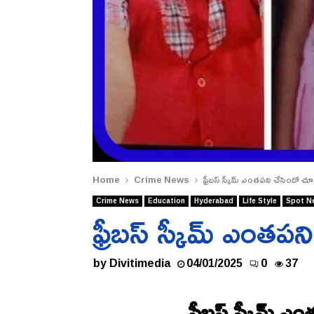
Home
Crime News
ఫ్రీబస్ స్కీమ్ ఎంతపని చేసిందో 
Crime News
Education
Hyderabad
Life Style
Spot N
ఫ్రీబస్ స్కీమ్ ఎంత
by
Divitimedia
04/01/2025
0
37
ఫ్రీబస్ స్కీమ్