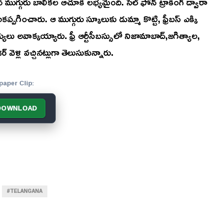
గ్గురు బాలికల ఆచూకీ లభ్యమైంది. సెల్ ఫోన్ ట్రాకింగ్ ద్వారా
లకప్పగించారు. ఆ ముగ్గురు స్కూలుకు డుమ్మా కొట్టి, ఫ్రీబస్ ఎక్కి
్యులు అవాక్కయ్యారు. ఫ్రీ ఆర్టీసీబస్సులో నిజామాబాద్,జగిత్యాల,
్ వెళ్లి వచ్చినట్లుగా తెలుసుకున్నారు.
paper Clip:
DOWNLOAD
#TELANGANA