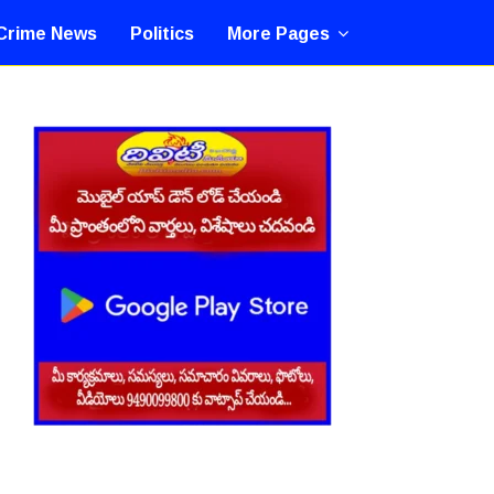
Crime News
Politics
More Pages