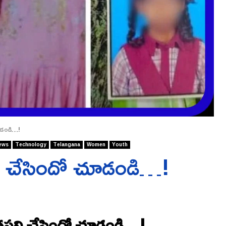
చూడండి…!
ews
Technology
Telangana
Women
Youth
పని చేసిందో చూడండి…!
 ఎంతపని చేసిందో చూడండి…!