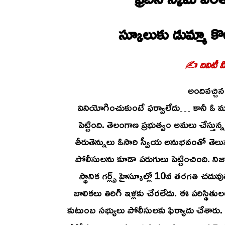
స్కూలుకు డుమ్మా కొట్
✍️ దివిటీ మ
అందివచ్చ
వినియోగించుకుంటే ఫర్వాలేదు… కానీ ఓ ము
పెట్టింది. తెలంగాణ ప్రభుత్వం అమలు చేస్త
తీరుతెన్నులు ఓసారి స్వీయ అనుభవంతో తెల
పోలీసులను కూడా పరుగులు పెట్టించింది. నిజామ
స్థానిక గర్ల్స్ హైస్కూల్లో 10వ తరగతి చదువ
బాలికలు తిరిగి ఇళ్లకు చేరలేదు. ఈ పరిస్థ
కుటుంబ సభ్యులు పోలీసులకు ఫిర్యాదు చేశారు.