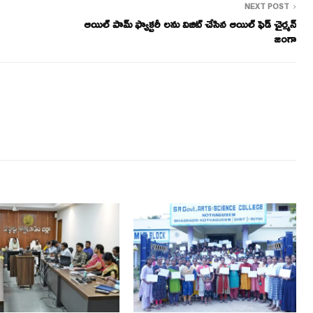
NEXT POST
ఆయిల్ పామ్ ఫ్యాక్టరీ లను విజిట్ చేసిన ఆయిల్ ఫెడ్ చైర్మన్
జంగా