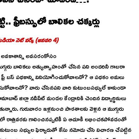
టి.. ఫ్రీబస్సులో బాలికల చక్కర్లు
ీడియా నెట్ వర్క్ (జనవరి 4)
ిన అవకాశాన్ని అవసరంకోసం
గ్గురు బాలికలు అత్యుత్సాహంతో చేసిన పని అందరినీ గాబరా
ున్న ఫ్రీ బస్ పథకాన్ని వినియోగించుకోవాలనో? ఆ పథకం అమలు
ుసుకోవాలనో? వారు చేసినపని వారి కుటుంబసభ్యులే కాకుండా
ాబాద్ జిల్లా నవీపేట్ మండల కేంద్రానికి చెందిన విద్యార్థినులు
ుతున్నారు. గురువారం ఇళ్లనుంచి పాఠశాలకు వెళ్లిన ఆ ముగ్గురు
ితులలో రాత్రివరకు గాలించినప్పటికీ ఏ ఆచూకీ లభించకపోవడంతో
 కుటుంబ సభ్యుల ఫిర్యాదుతో కేసు నమోదు చేసి విచారణ చేపట్టిన