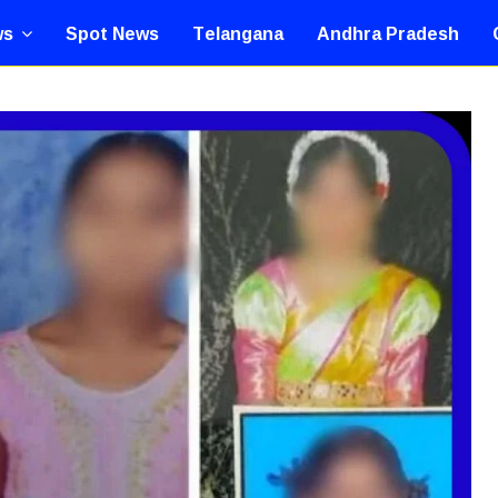
ws
Spot News
Telangana
Andhra Pradesh