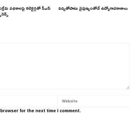
ంక్షేమ పథకాలపై కలెక్టర్లతో సీఎస్
విద్యతోపాటు నైపుణ్యంతోనే ఉద్యోగావకాశాలు
రెన్స్
 browser for the next time I comment.