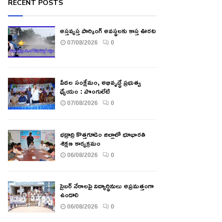
RECENT POSTS
అస్తవ్యస్త పార్కింగ్ అవస్థలకు కాస్త ఊరట
07/08/2026
0
పేదల సంక్షేమం, అభివృద్ధే ప్రభుత్వ
ధ్యేయం : పొంగులేటి
07/08/2026
0
భద్రాద్రి కొత్తగూడెం జిల్లాలో భూభారతి
శిక్షణ కార్యక్రమం
06/08/2026
0
సైబర్ నేరాలపై విద్యార్థినులు అప్రమత్తంగా
ఉండాలి
06/08/2026
0