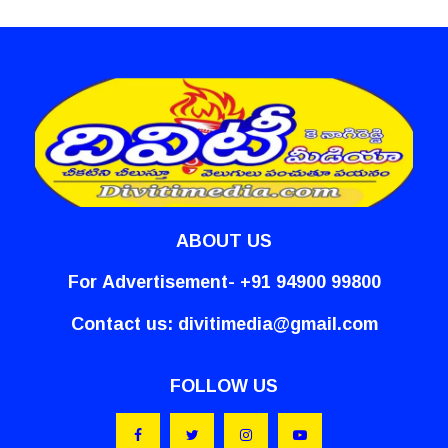
ABOUT US
For Advertisement- +91 94900 99800
Contact us:
divitimedia@gmail.com
FOLLOW US