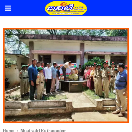
PRIMARY
MENU
Home
Bhadradri Kothagudem