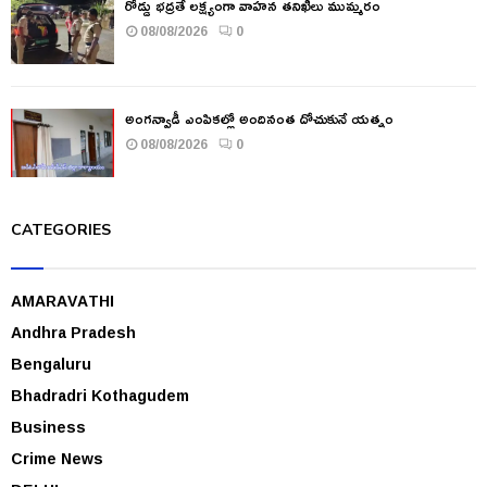
రోడ్డు భద్రతే లక్ష్యంగా వాహన తనిఖీలు ముమ్మరం
08/08/2026
0
అంగన్వాడీ ఎంపికల్లో అందినంత దోచుకునే యత్నం
08/08/2026
0
CATEGORIES
AMARAVATHI
Andhra Pradesh
Bengaluru
Bhadradri Kothagudem
Business
Crime News