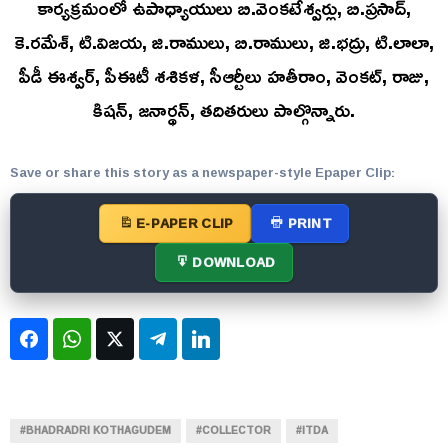
కార్యక్రమంలో ఉపాధ్యాయులు బి.వెంకటేశ్వర్లు, బి.ప్రసాద్,
కె.రమేశ్, టి.విజయ, జి.రాములు, బి.రాములు, జి.భద్రు, టి.లాలా,
పీడీ ఈశ్వర్, పీఈటీ శశికళ, సీఆర్టీలు హతీరాం, వెంకట్, రాజు,
కిషన్, జనార్థన్, తదితరులు పాల్గొన్నారు.
Save or share this story as a newspaper-style Epaper Clip:
E-PAPER CLIP
PRINT
DOWNLOAD
Facebook
WhatsApp
Twitter
Telegram
LinkedIn
#BHADRADRI KOTHAGUDEM
#COLLECTOR
#ITDA