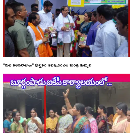
“మన కలపరాజులు” పుస్తకం ఆవిష్కరించిన మంత్రి తుమ్మల