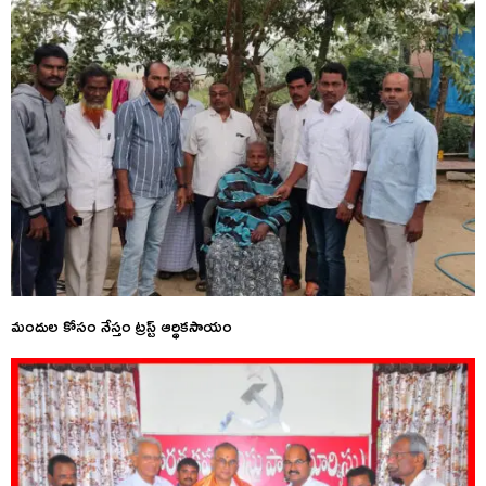
మందుల కోసం నేస్తం ట్రస్ట్ ఆర్థికసాయం