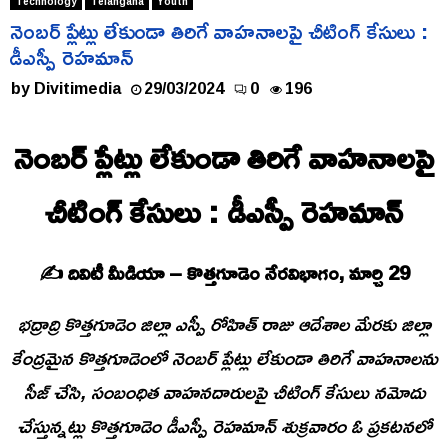
Technology
Telangana
Youth
నెంబర్ ప్లేట్లు లేకుండా తిరిగే వాహనాలపై చీటింగ్ కేసులు :
డీఎస్పీ రెహమాన్
by
Divitimedia
29/03/2024
0
196
నెంబర్ ప్లేట్లు లేకుండా తిరిగే వాహనాలపై
చీటింగ్ కేసులు : డీఎస్పీ రెహమాన్
✍️ దివిటీ మీడియా – కొత్తగూడెం నేరవిభాగం, మార్చి 29
భద్రాద్రి కొత్తగూడెం జిల్లా ఎస్పీ రోహిత్ రాజు ఆదేశాల మేరకు జిల్లా
కేంద్రమైన కొత్తగూడెంలో నెంబర్ ప్లేట్లు లేకుండా తిరిగే వాహనాలను
సీజ్ చేసి, సంబంధిత వాహనదారులపై చీటింగ్ కేసులు నమోదు
చేస్తున్నట్లు కొత్తగూడెం డీఎస్పీ రెహమాన్ శుక్రవారం ఓ ప్రకటనలో