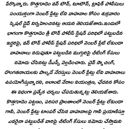
పేర్కొన్నారు. కొత్తగూడెం వన్ టౌన్, టూటౌన్, ట్రాఫిక్ పోలీసులు
సంయుక్తంగా నెంబర్ ప్లేట్లు లేని వాహనాల కోసం శుక్రవారం
స్పెషల్ డ్రైవ్ నిర్వహించినట్లు ఆయన తెలియజేశారు.ఇందులో
భాగంగా కొత్తగూడెం త్రీ టౌన్ పోలీస్ స్టేషన్ పరిధిలో పట్టుబడిన
ఇద్దరిపై, వన్ టౌన్ పోలీస్ స్టేషన్ పరిధిలో నెంబర్ ప్లేట్ లేకుండా
వాహనాలు నడుపుతూ పట్టుబడిన ముగ్గురిపై చీటింగ్ కేసులు
నమోదు చేసినట్లు డీఎస్పీ వెల్లడించారు. చైన్ స్నాచింగ్,
దొంగతనాయలకు పాల్పడే నేరస్తులు నెంబర్ ప్లేట్లు లేని వాహనాలు
ఉపయోగిస్తున్నారని, అలాంటి నేరాల నియంత్రణ, ఛేదనన కోసం
ఈ విధంగా ప్రత్యేక చర్యలు చేపడుతున్నట్లు తెలియజేశారు.
కొత్తగూడెం పట్టణం, పరిసర ప్రాంతాలలో నెంబర్ ప్లేట్లు లేకుండా
గానీ, నెంబర్ ప్లేట్లు టాంపర్ చేసిన వాహనాలపై గానీ ప్రయాణిస్తూ
ఎవరైనా పట్టుబడితే వారిపై చీటింగ్ కేసులు నమోదు చేస్తామని