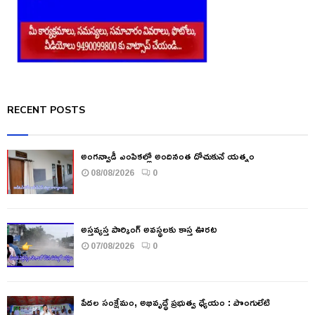
RECENT POSTS
అంగన్వాడీ ఎంపికల్లో అందినంత దోచుకునే యత్నం
08/08/2026
0
అస్తవ్యస్త పార్కింగ్ అవస్థలకు కాస్త ఊరట
07/08/2026
0
పేదల సంక్షేమం, అభివృద్ధే ప్రభుత్వ ధ్యేయం : పొంగులేటి