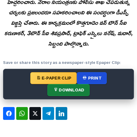
హెచ్చరించారు. నేరాల నియంత్రణకు పోలీసు శాఖ చేపడుతున్న
చర్యలకు ప్రజలందరూ సహకరించాలని ఈ సందర్భంగా డీఎస్పీ
విజ్ఞప్తి చేశారు. ఈ కార్యక్రమంలో కొత్తగూడెం వన్ టౌన్ సీఐ
కరుణాకర్, 3టౌన్ సీఐ శివప్రసాద్, ట్రాఫిక్ ఎస్సైలు నరేష్, మదార్,
సిబ్బంది పాల్గొన్నారు.
Save or share this story as a newspaper-style Epaper Clip:
E-PAPER CLIP
PRINT
DOWNLOAD
Facebook
WhatsApp
Twitter
Telegram
LinkedIn