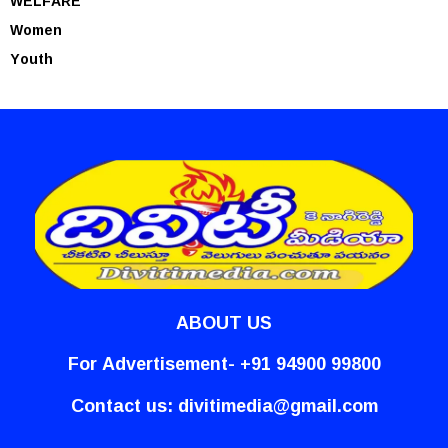
WELFARE
Women
Youth
ABOUT US
For Advertisement- +91 94900 99800
Contact us:
divitimedia@gmail.com