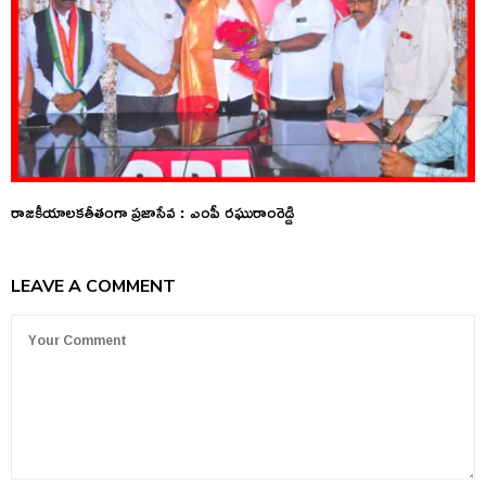
రాజకీయాలకతీతంగా ప్రజాసేవ : ఎంపీ రఘురాంరెడ్డి
LEAVE A COMMENT