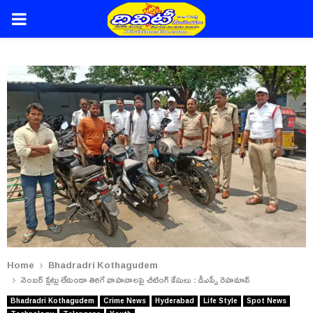
PRIMARY
MENU
Home
Bhadradri Kothagudem
నెంబర్ ప్లేట్లు లేకుండా తిరిగే వాహనాలపై చీటింగ్ కేసులు : డీఎస్పీ రెహమాన్
Bhadradri Kothagudem
Crime News
Hyderabad
Life Style
Spot News