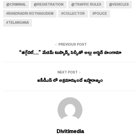
@CRIMINAL
@REGISTRATION
@TRAFFIC RULES
@VEHICLES
#BHADRADRI KOTHAGUDEM
#COLLECTOR
#POLICE
#TELANGANA
PREVIOUS POST
“తగ్గేదెలే…” మేడమ్ టుస్సాడ్స్ సెల్ఫీతో అల్లు అర్జున్ హంగామా
NEXT POST
ఐసీడీఎస్ లో అక్రమార్కులదే ఇష్టారాజ్యం
Divitimedia