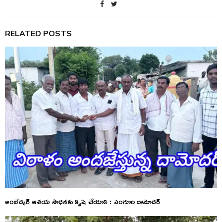
RELATED POSTS
అంబేద్కర్ ఆశయ సాధనకు కృషి చేయాలి : వంగూరి దామోదర్