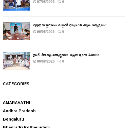
07/08/2026
0
భద్రాద్రి కొత్తగూడెం జిల్లాలో భూభారతి శిక్షణ కార్యక్రమం
06/08/2026
0
సైబర్ నేరాలపై విద్యార్థినులు అప్రమత్తంగా ఉండాలి
06/08/2026
0
CATEGORIES
AMARAVATHI
Andhra Pradesh
Bengaluru
Bhadradri Kothagudem