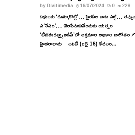
by
Divitimedia
16/07/2024
0
228
విధులకు ‘డుమ్మాకొట్టి’… పైరవీల బాట పట్టి… తప్పు
స’శేషం’… చెరిపేసుకునేందుకు యత్నం
‘టీజీఈడబ్ల్యుఐడీసీ’లో అక్రమాల అధికారి బాగోతం 
హైదరాబాదు – దివిటీ (జలై 16) కేవలం...