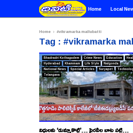
Home
Local Ne
Home
#vikramarka mallubatti
Tag : #vikramarka mal
Bhadradri Kothagudem
Crime News
Education
Heal
Hyderabad
Khammam
Life Style
Nalgonda
National News
Special Articles
Suryapet
Technolo
Telangana
విధులకు ‘డుమ్మాకొట్టి’… పైరవీల బాట పట్టి…