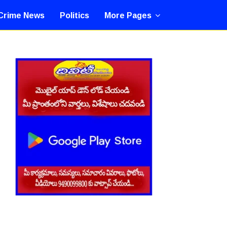
Crime News
Politics
More Pages