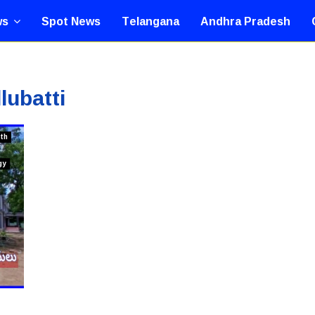
ws
Spot News
Telangana
Andhra Pradesh
lubatti
th
gy