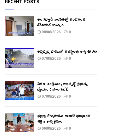
RECENT POSTS
అంగన్వాడీ ఎంపికల్లో అందినంత
దోచుకునే యత్నం
08/08/2026
0
అస్తవ్యస్త పార్కింగ్ అవస్థలకు కాస్త ఊరట
07/08/2026
0
పేదల సంక్షేమం, అభివృద్ధే ప్రభుత్వ
ధ్యేయం : పొంగులేటి
07/08/2026
0
భద్రాద్రి కొత్తగూడెం జిల్లాలో భూభారతి
శిక్షణ కార్యక్రమం
06/08/2026
0