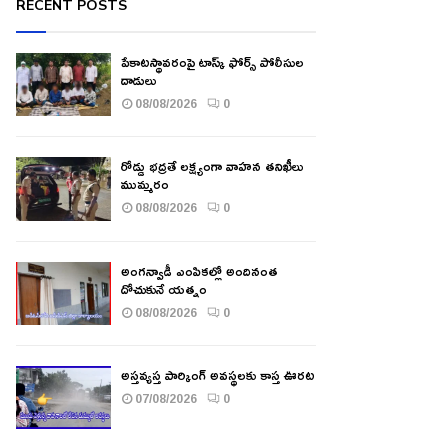
RECENT POSTS
పేకాటస్థావరంపై టాస్క్ ఫోర్స్ పోలీసుల
దాడులు
08/08/2026
0
రోడ్డు భద్రతే లక్ష్యంగా వాహన తనిఖీలు
ముమ్మరం
08/08/2026
0
అంగన్వాడీ ఎంపికల్లో అందినంత
దోచుకునే యత్నం
08/08/2026
0
అస్తవ్యస్త పార్కింగ్ అవస్థలకు కాస్త ఊరట
07/08/2026
0