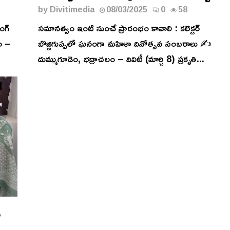
by
Divitimedia
08/03/2025
0
58
ంగ్
సమానత్వం ఇంటి నుంచే ప్రారంభం కావాలి : కలెక్టర్
ెం –
బొజ్జిగుప్పలో ఘనంగా మహిళా దినోత్సవ సంబరాలు ✍️
దుమ్ముగూడెం, భద్రాచలం – దివిటీ (మార్చి 8) ప్రకృతి...
్