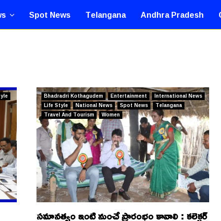
ws
Spot News
Telangana
Andhra Pradesh
tyle
Bhadradri Kothagudem
Entertainment
International News
Life Style
National News
Spot News
Telangana
Travel And Tourism
Women
సమానత్వం ఇంటి నుంచే ప్రారంభం కావాలి : కలెక్టర్