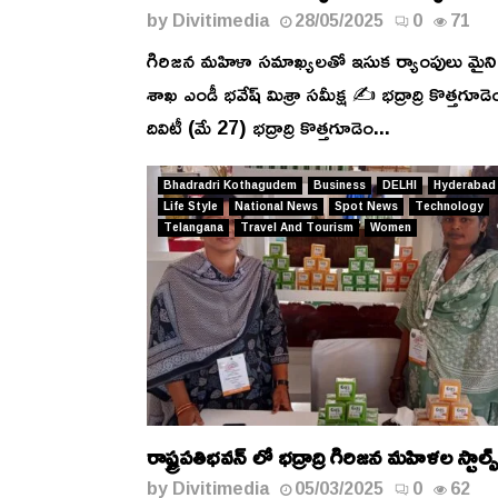
by
Divitimedia
28/05/2025
0
71
గిరిజన మహిళా సమాఖ్యలతో ఇసుక ర్యాంపులు మైని
శాఖ ఎండీ భవేష్ మిశ్రా సమీక్ష ✍️ భద్రాద్రి కొత్తగూడ
దివిటీ (మే 27) భద్రాద్రి కొత్తగూడెం...
Bhadradri Kothagudem
Business
DELHI
Hyderabad
Life Style
National News
Spot News
Technology
Telangana
Travel And Tourism
Women
రాష్ట్రపతిభవన్ లో భద్రాద్రి గిరిజన మహిళల స్టాల్స
by
Divitimedia
05/03/2025
0
62