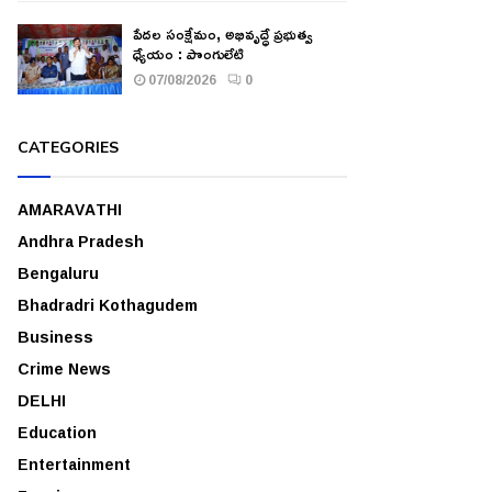
పేదల సంక్షేమం, అభివృద్ధే ప్రభుత్వ
ధ్యేయం : పొంగులేటి
07/08/2026
0
CATEGORIES
AMARAVATHI
Andhra Pradesh
Bengaluru
Bhadradri Kothagudem
Business
Crime News
DELHI
Education
Entertainment