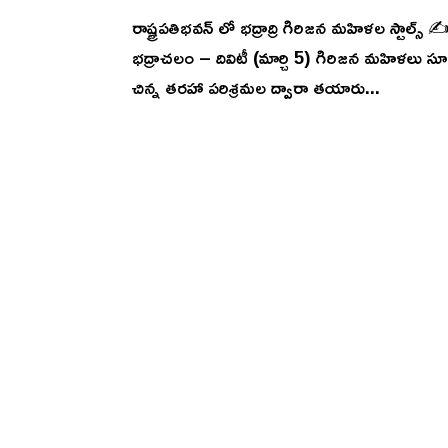
రాష్ట్రపతిభవన్ లో భద్రాద్రి గిరిజన మహిళల స్టాల్స్ ✍
భద్రాచలం – దివిటీ (మార్చి 5) గిరిజన మహిళలు సూక్
చిన్న తరహా పరిశ్రమల ద్వారా తయారు...