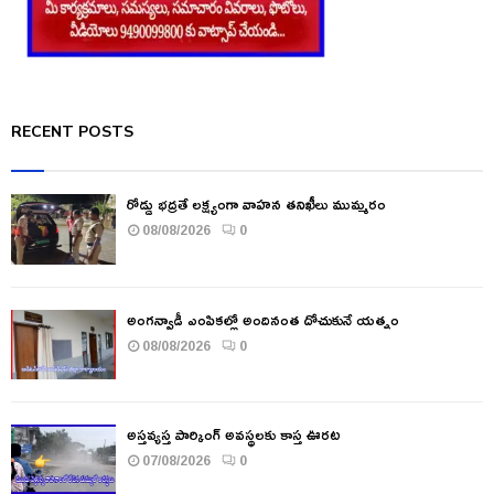
RECENT POSTS
రోడ్డు భద్రతే లక్ష్యంగా వాహన తనిఖీలు ముమ్మరం
08/08/2026
0
అంగన్వాడీ ఎంపికల్లో అందినంత దోచుకునే యత్నం
08/08/2026
0
అస్తవ్యస్త పార్కింగ్ అవస్థలకు కాస్త ఊరట
07/08/2026
0