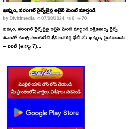
ఖమ్మం, వరంగల్ రైల్వేలైన్ల అలైన్ మెంట్ మార్చండి
by
Divitimedia
07/08/2024
0
70
ఖమ్మం, వరంగల్ రైల్వేలైన్ల అలైన్ మెంట్ మార్చండి దక్షిణమద్య రైల్వే
జీఎంతో మంత్రి పొంగులేటి శ్రీనివాసరెడ్డి భేటీ ✍️ ఖమ్మం, హైదరాబాదు
– దివిటీ (ఆగస్టు 7)...