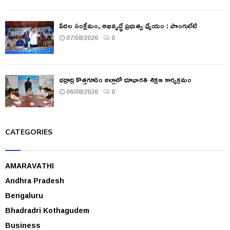
పేదల సంక్షేమం, అభివృద్ధే ప్రభుత్వ ధ్యేయం : పొంగులేటి
07/08/2026
0
భద్రాద్రి కొత్తగూడెం జిల్లాలో భూభారతి శిక్షణ కార్యక్రమం
06/08/2026
0
CATEGORIES
AMARAVATHI
Andhra Pradesh
Bengaluru
Bhadradri Kothagudem
Business