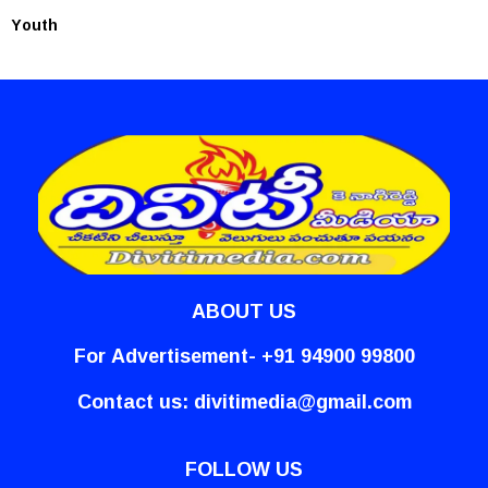
Youth
ABOUT US
For Advertisement- +91 94900 99800
Contact us:
divitimedia@gmail.com
FOLLOW US