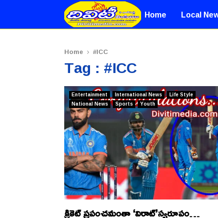
Home
Local Ne
Home
#ICC
Tag : #ICC
Entertainment
International News
Life Style
National News
Sports
Youth
క్రికెట్ ప్రపంచమంతా ‘విరాట్’స్వరూపం…