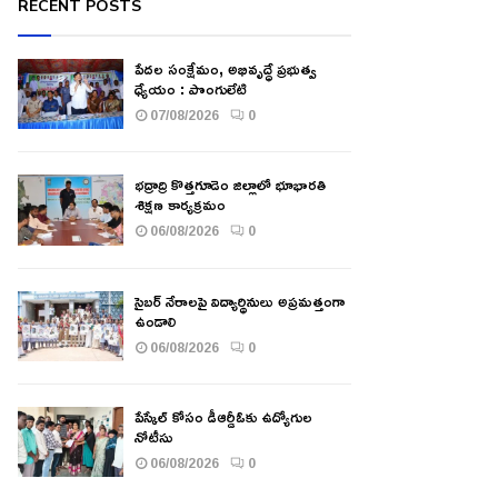
RECENT POSTS
పేదల సంక్షేమం, అభివృద్ధే ప్రభుత్వ
ధ్యేయం : పొంగులేటి
07/08/2026
0
భద్రాద్రి కొత్తగూడెం జిల్లాలో భూభారతి
శిక్షణ కార్యక్రమం
06/08/2026
0
సైబర్ నేరాలపై విద్యార్థినులు అప్రమత్తంగా
ఉండాలి
06/08/2026
0
పేస్కేల్ కోసం డీఆర్డీఓకు ఉద్యోగుల
నోటీసు
06/08/2026
0