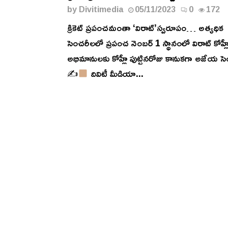
by
Divitimedia
05/11/2023
0
172
క్రికెట్ ప్రపంచమంతా ‘విరాట్’స్వరూపం… అత్యధిక
సెంచరీలలో ప్రపంచ నెంబర్ 1 స్థానంలో విరాట్ కోహ్ల
అభిమానులకు కోహ్లీ పుట్టినరోజు కానుకగా అజేయ స
✍
దివిటీ మీడియా...