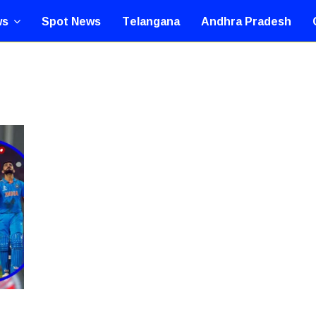
ws
Spot News
Telangana
Andhra Pradesh