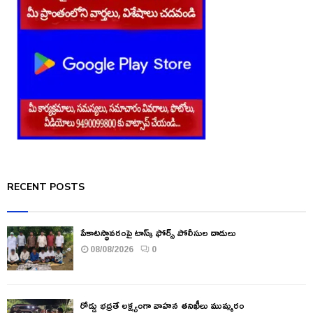
RECENT POSTS
పేకాటస్థావరంపై టాస్క్ ఫోర్స్ పోలీసుల దాడులు
08/08/2026
0
రోడ్డు భద్రతే లక్ష్యంగా వాహన తనిఖీలు ముమ్మరం