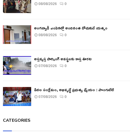
08/08/2026
0
అంగన్వాడీ ఎంపికల్లో అందినంత దోచుకునే యత్నం
08/08/2026
0
అస్తవ్యస్త పార్కింగ్ అవస్థలకు కాస్త ఊరట
07/08/2026
0
పేదల సంక్షేమం, అభివృద్ధే ప్రభుత్వ ధ్యేయం : పొంగులేటి
07/08/2026
0
CATEGORIES