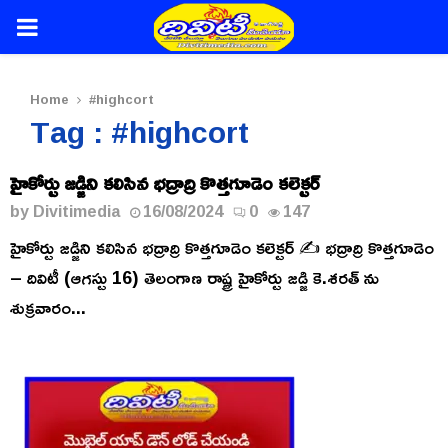
PRIMARY
MENU
Home
#highcort
Tag : #highcort
హైకోర్టు జడ్జిని కలిసిన భద్రాద్రి కొత్తగూడెం కలెక్టర్
by
Divitimedia
16/08/2024
0
147
హైకోర్టు జడ్జిని కలిసిన భద్రాద్రి కొత్తగూడెం కలెక్టర్ ✍️ భద్రాద్రి కొత్తగూడెం
– దివిటీ (ఆగస్టు 16) తెలంగాణ రాష్ట్ర హైకోర్టు జడ్జి కె.శరత్ ను
శుక్రవారం...