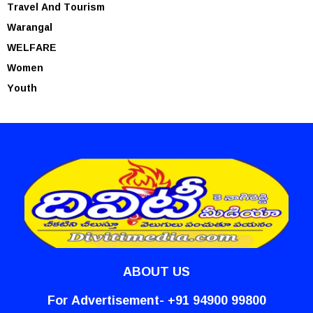
Travel And Tourism
Warangal
WELFARE
Women
Youth
ABOUT US
For Advertisement- +91 94900 99800