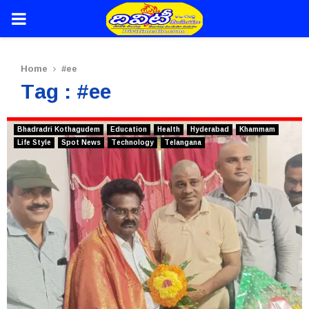
PRIMARY
MENU
Home
#ee
Tag : #ee
Bhadradri Kothagudem
Education
Health
Hyderabad
Khammam
Life Style
Spot News
Technology
Telangana