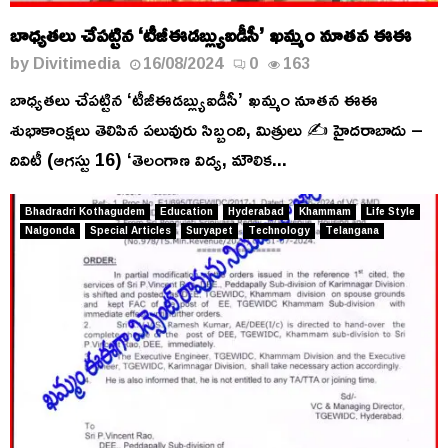
బాధ్యతలు చేపట్టిన ‘టీజీఈడబ్ల్యుఐడీసీ’ ఖమ్మం నూతన ఈఈ
by
Divitimedia
16/08/2024
0
163
బాధ్యతలు చేపట్టిన ‘టీజీఈడబ్ల్యుఐడీసీ’ ఖమ్మం నూతన ఈఈ
శుభాకాంక్షలు తెలిపిన పలువురు సిబ్బంది, మిత్రులు ✍️ హైదరాబాదు –
దివిటీ (ఆగస్టు 16) ‘తెలంగాణ విద్య, మౌలిక...
Bhadradri Kothagudem
Education
Hyderabad
Khammam
Life Style
Nalgonda
Special Articles
Suryapet
Technology
Telangana