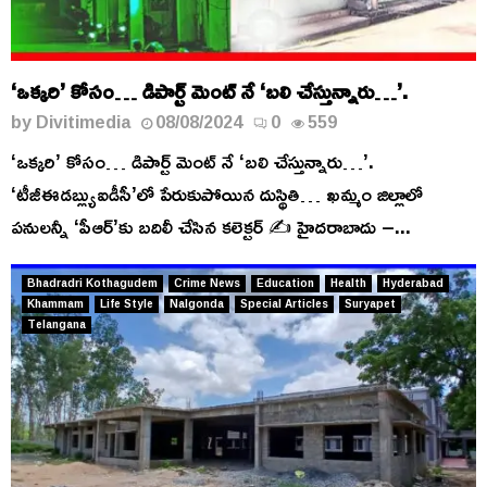
‘ఒక్కరి’ కోసం… డిపార్ట్ మెంట్ నే ‘బలి చేస్తున్నారు…’.
by
Divitimedia
08/08/2024
0
559
‘ఒక్కరి’ కోసం… డిపార్ట్ మెంట్ నే ‘బలి చేస్తున్నారు…’.
‘టీజీఈడబ్ల్యుఐడీసీ’లో పేరుకుపోయిన దుస్థితి… ఖమ్మం జిల్లాలో
పనులన్నీ ‘పీఆర్’కు బదిలీ చేసిన కలెక్టర్ ✍️ హైదరాబాదు –...
Bhadradri Kothagudem
Crime News
Education
Health
Hyderabad
Khammam
Life Style
Nalgonda
Special Articles
Suryapet
Telangana