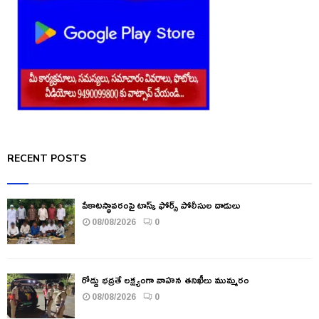
RECENT POSTS
పేకాటస్థావరంపై టాస్క్ ఫోర్స్ పోలీసుల దాడులు
08/08/2026
0
రోడ్డు భద్రతే లక్ష్యంగా వాహన తనిఖీలు ముమ్మరం
08/08/2026
0