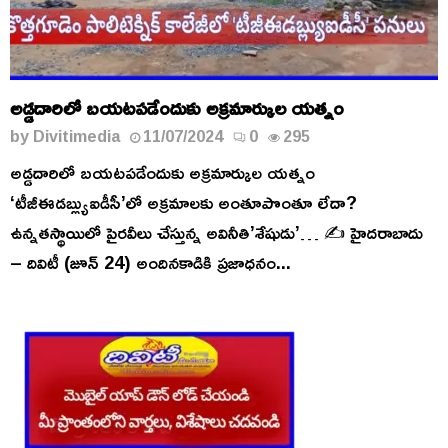
అడ్డదారిలో బయటపడేందుకు అక్రమార్కుల యత్నం
by
Divitimedia
11/07/2024
0
295
అడ్డదారిలో బయటపడేందుకు అక్రమార్కుల యత్నం
‘టీజీఈడబ్ల్యుఐడీసీ’లో అక్రమాలకు అంతూపొంతూ లేదా?
ఉన్నతస్థాయిలో పైరవీలు చేస్తున్న అవినీతి’శేషుడు’… ✍️ హైదరాబాదు
– దివిటీ (జూన్ 24) అందినకాడికి ప్రజాధనం...