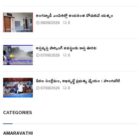
అంగన్వాడీ ఎంపికల్లో అందినంత దోచుకునే యత్నం
08/08/2026
0
అస్తవ్యస్త పార్కింగ్ అవస్థలకు కాస్త ఊరట
07/08/2026
0
పేదల సంక్షేమం, అభివృద్ధే ప్రభుత్వ ధ్యేయం : పొంగులేటి
07/08/2026
0
CATEGORIES
AMARAVATHI