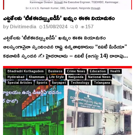
ఎట్టకేలకు ‘టీజీఈడబ్ల్యుఐడీసీ’ ఖమ్మం ఈఈ నియామకం
by
Divitimedia
15/08/2024
0
157
ఎట్టకేలకు ‘టీజీఈడబ్ల్యుఐడీసీ’ ఖమ్మం ఈఈ నియామకం
ఆలస్యంగానైనా స్పందించిన రాష్ట్ర ఉన్నతాధికారులు “దివిటీ మీడియా”
కథనానికి స్పందన ✍️ హైదరాబాదు – దివిటీ (ఆగస్టు 14) దాదాపు...
Bhadradri Kothagudem
Business
Crime News
Education
Health
Hyderabad
Khammam
Life Style
Nalgonda
National News
Special Articles
Sports
Suryapet
Technology
Telangana