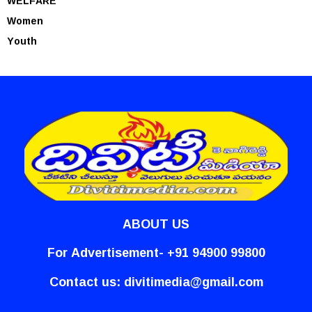
WELFARE
Women
Youth
ABOUT US
For Advertisement- +91 94900 99800
Contact us:
divitimedia@gmail.com