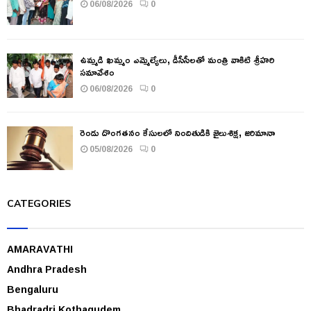
06/08/2026
0
ఉమ్మడి ఖమ్మం ఎమ్మెల్యేలు, డీసీసీలతో మంత్రి వాకిటి శ్రీహరి
సమావేశం
06/08/2026
0
రెండు దొంగతనం కేసులలో నిందితుడికి జైలుశిక్ష, జరిమానా
05/08/2026
0
CATEGORIES
AMARAVATHI
Andhra Pradesh
Bengaluru
Bhadradri Kothagudem