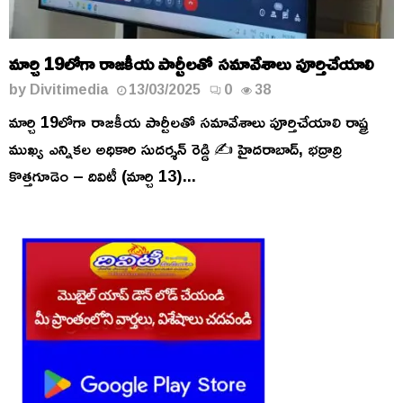
మార్చి 19లోగా రాజకీయ పార్టీలతో సమావేశాలు పూర్తిచేయాలి
by
Divitimedia
13/03/2025
0
38
మార్చి 19లోగా రాజకీయ పార్టీలతో సమావేశాలు పూర్తిచేయాలి రాష్ట్ర
ముఖ్య ఎన్నికల అధికారి సుదర్శన్ రెడ్డి ✍️ హైదరాబాద్, భద్రాద్రి
కొత్తగూడెం – దివిటీ (మార్చి 13)...