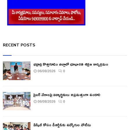
RECENT POSTS
భద్రాద్రి కొత్తగూడెం జిల్లాలో భూభారతి శిక్షణ కార్యక్రమం
06/08/2026
0
సైబర్ నేరాలపై విద్యార్థినులు అప్రమత్తంగా ఉండాలి
06/08/2026
0
పేస్కేల్ కోసం డీఆర్డీఓకు ఉద్యోగుల నోటీసు