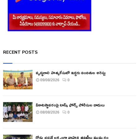
RECENT POSTS
వృద్ధురాలి హత్యకేసులో ఇద్దరు నిందితుల అరెస్టు
09/08/2026
0
పేకాటస్థావరంపై టాస్క్ ఫోర్స్ పోలీసుల దాడులు
08/08/2026
0
రోడ్డు భద్రతే లక్ష్యంగా వాహన తనిఖీలు ముమ్మరం