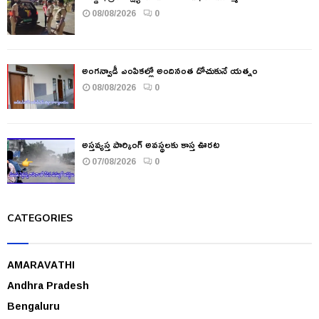
08/08/2026
0
అంగన్వాడీ ఎంపికల్లో అందినంత దోచుకునే యత్నం
08/08/2026
0
అస్తవ్యస్త పార్కింగ్ అవస్థలకు కాస్త ఊరట
07/08/2026
0
CATEGORIES
AMARAVATHI
Andhra Pradesh
Bengaluru