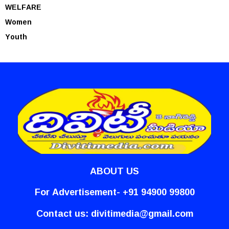
WELFARE
Women
Youth
ABOUT US
For Advertisement- +91 94900 99800
Contact us:
divitimedia@gmail.com