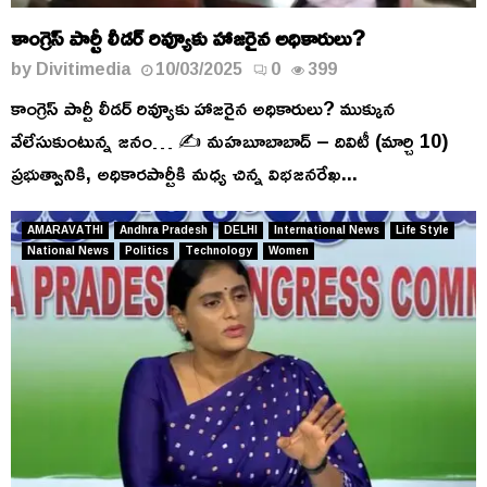
కాంగ్రెస్ పార్టీ లీడర్ రివ్యూకు హాజరైన అధికారులు?
by
Divitimedia
10/03/2025
0
399
కాంగ్రెస్ పార్టీ లీడర్ రివ్యూకు హాజరైన అధికారులు? ముక్కున
వేలేసుకుంటున్న జనం… ✍️ మహబూబాబాద్ – దివిటీ (మార్చి 10)
ప్రభుత్వానికి, అధికారపార్టీకి మధ్య చిన్న విభజనరేఖ...
AMARAVATHI
Andhra Pradesh
DELHI
International News
Life Style
National News
Politics
Technology
Women