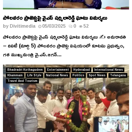
పోలవరం ప్రాజెక్టుపై వైఎస్ షర్మిలారెడ్డి ఘాటు విమర్శలు
by
Divitimedia
05/03/2025
0
52
పోలవరం ప్రాజెక్టుపై వైఎస్ షర్మిలారెడ్డి ఘాటు విమర్శలు ✍️ అమరావతి
– దివిటీ (మార్చి 5) పోలవరం ప్రాజెక్టు విషయంలో కూటమి ప్రభుత్వం,
గత ముఖ్యమంత్రి వై.ఎస్.జగన్...
Bhadradri Kothagudem
Entertainment
Hyderabad
International News
Khammam
Life Style
National News
Politics
Spot News
Telangana
Travel And Tourism