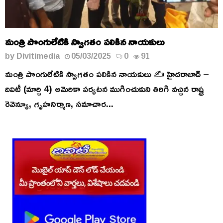
మంత్రి పొంగులేటికి స్వాగతం పలికిన నాయకులు
by
Divitimedia
05/03/2025
0
91
మంత్రి పొంగులేటికి స్వాగతం పలికిన నాయకులు ✍️ హైదరాబాద్ –
దివిటీ (మార్చి 4) అమెరికా పర్యటన ముగించుకుని తిరిగి వచ్చిన రాష్ట్ర
రెవెన్యూ, గృహనిర్మాణ, సమాచార...