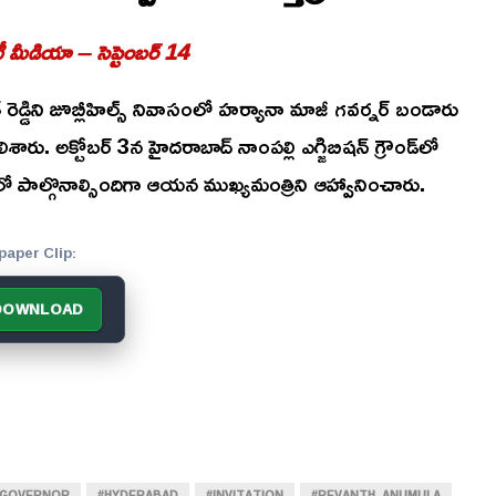
ీ మీడియా – సెప్టెంబర్ 14
 రెడ్డిని జూబ్లీహిల్స్ నివాసంలో హర్యానా మాజీ గవర్నర్ బండారు
రు. అక్టోబర్ 3న హైదరాబాద్ నాంపల్లి ఎగ్జిబిషన్ గ్రౌండ్‌లో
పాల్గొనాల్సిందిగా ఆయన ముఖ్యమంత్రిని ఆహ్వానించారు.
paper Clip:
DOWNLOAD
#GOVERNOR
#HYDERABAD
#INVITATION
#REVANTH_ANUMULA