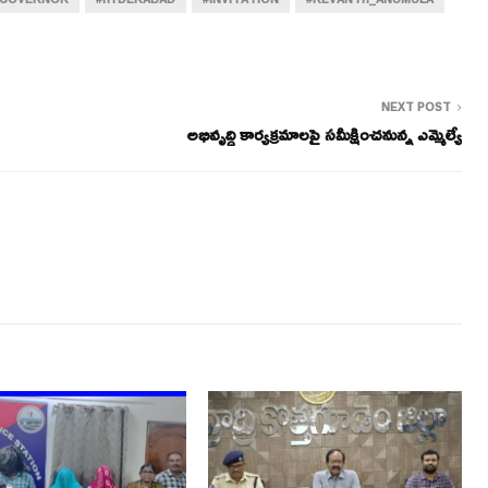
NEXT POST
అభివృద్ధి కార్యక్రమాలపై సమీక్షించనున్న ఎమ్మెల్యే