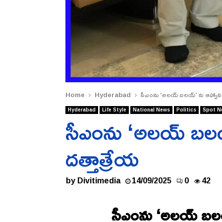
Home
Hyderabad
సీఎంను ‘అలయ్ బలయ్’ కు ఆహ్వానిం
Hyderabad
Life Style
National News
Politics
Spot N
సీఎంను ‘అలయ్ బలయ
దత్తాత్రేయ
by
Divitimedia
14/09/2025
0
42
సీఎంను ‘అలయ్ బలయ్