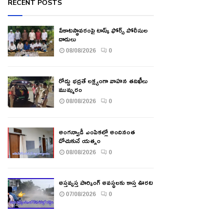
RECENT POSTS
పేకాటస్థావరంపై టాస్క్ ఫోర్స్ పోలీసుల
దాడులు
08/08/2026
0
రోడ్డు భద్రతే లక్ష్యంగా వాహన తనిఖీలు
ముమ్మరం
08/08/2026
0
అంగన్వాడీ ఎంపికల్లో అందినంత
దోచుకునే యత్నం
08/08/2026
0
అస్తవ్యస్త పార్కింగ్ అవస్థలకు కాస్త ఊరట
07/08/2026
0