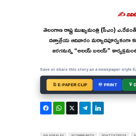
✍️ దివిట
తెలంగాణ రాష్ట్ర ముఖ్యమంత్రి (సీఎం) ఎ.రేవంత్
దత్తాత్రేయ ఆదివారం మర్యాదపూర్వకంగా కలిశా
జరగనున్న “అలయ్ బలయ్” కార్యక్రమంలో 
Save or share this story as a newspaper-style E
E-PAPER CLIP
PRINT
Facebook
WhatsApp
Twitter
Telegram
LinkedIn
#ALAYBALAY
#COMMUNITY
#DATTATREYA