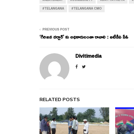
#TELANGANA
#TELANGANA CMO
PREVIOUS POST
‘గిరిజన దర్బార్’ కు అధికారులంతా రావాలి : ఐటీడీఏ పీఓ
Divitimedia
RELATED POSTS