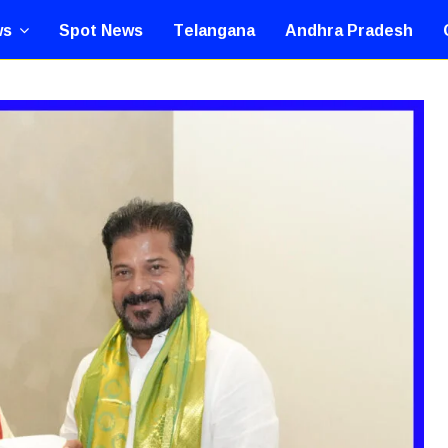
ws
Spot News
Telangana
Andhra Pradesh