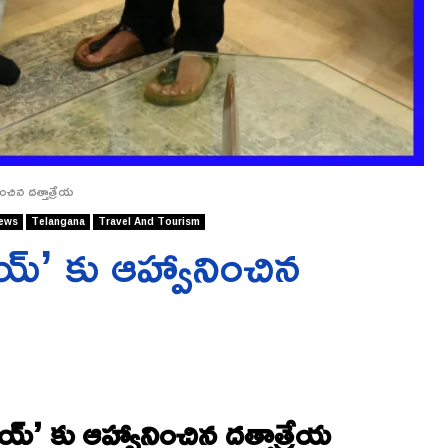
చిన దత్తాత్రేయ
ews
Telangana
Travel And Tourism
్’ కు ఆహ్వానించిన
’ కు ఆహ్వానించిన దత్తాత్రేయ