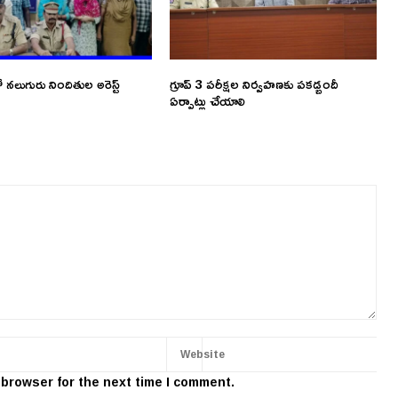
 నలుగురు నిందితుల అరెస్ట్
గ్రూప్ 3 పరీక్షల నిర్వహణకు పకడ్బందీ
ఏర్పాట్లు చేయాలి
 browser for the next time I comment.