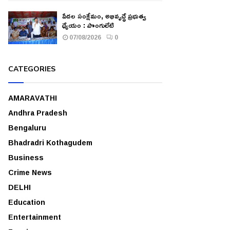
పేదల సంక్షేమం, అభివృద్ధే ప్రభుత్వ
ధ్యేయం : పొంగులేటి
07/08/2026
0
CATEGORIES
AMARAVATHI
Andhra Pradesh
Bengaluru
Bhadradri Kothagudem
Business
Crime News
DELHI
Education
Entertainment