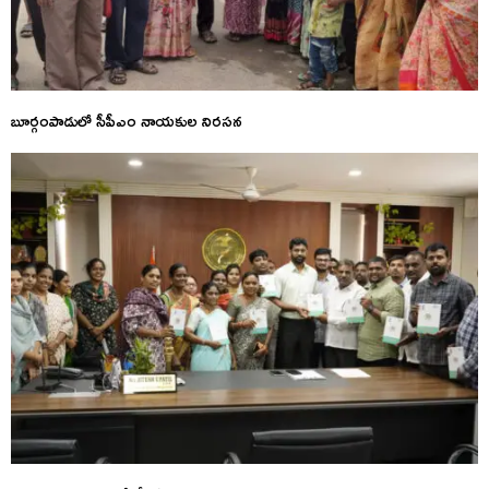
బూర్గంపాడులో సీపీఎం నాయకుల నిరసన