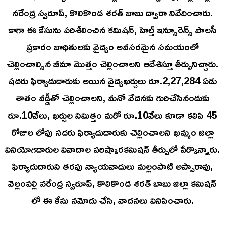
నరేంద్ర స్వరూప్, కొలికొండ శరత్ బాబు ద్వారా నివేదించారు.
కాగా ఈ కేసును పరిశీలించిన కమిషన్, హెల్త్ ఇన్సూరెన్స్ పాలసీ
ప్రకారం బాధితులకు వైద్యం అవసరమైన సమయంలో
చెల్లించాల్సిన బీమా మొత్తం చెల్లించాలని ఆదేశిస్తూ తీర్పునిచ్చారు.
షదరు ఫిర్యాదుదారుకు అయిన వైద్యఖర్చులు రూ.2,27,284 ఏడు
శాతం వడ్డీతో చెల్లించాలని, మనో వేదనకు గురిచేసినందుకు
రూ.10వేలు, ఖర్చుల నిమిత్తం మరో రూ.10వేలు కూడా కలిపి 45
రోజుల లోపు సదరు ఫిర్యాదుదారుకు చెల్లించాలని ఖమ్మం జిల్లా
వినియోగదారుల వివాదాల పరిష్కారకమిషన్ తీర్పులో పేర్కొన్నారు.
ఫిర్యాదుదారుని తరపు న్యాయవాదులు మల్లంపాటి అప్పారావు,
వెల్లంపల్లి నరేంద్ర స్వరూప్, కొలికొండ శరత్ బాబు జిల్లా కమిషన్
లో ఈ కేసు నమోదు చేసి, వాదనలు వినిపించారు.