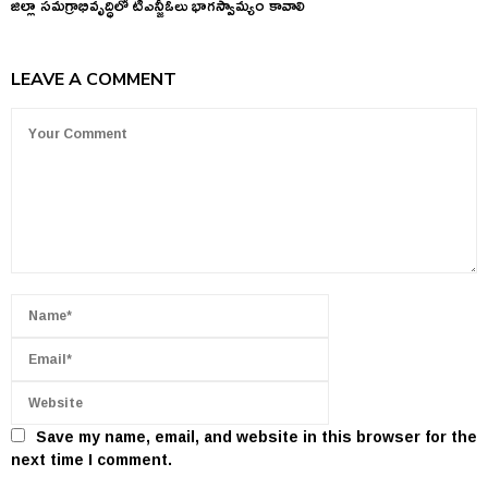
జిల్లా సమగ్రాభివృద్ధిలో టీఎన్జీఓలు భాగస్వామ్యం కావాలి
LEAVE A COMMENT
Save my name, email, and website in this browser for the
next time I comment.