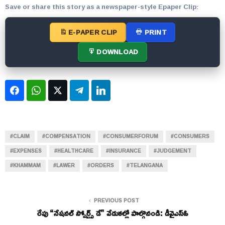
Save or share this story as a newspaper-style Epaper Clip:
E-PAPER CLIP
PRINT
DOWNLOAD
Facebook
WhatsApp
Twitter
Telegram
LinkedIn
#CLAIM
#COMPENSATION
#CONSUMERFORUM
#CONSUMERS
#EXPENSES
#HEALTHCARE
#INSURANCE
#JUDGEMENT
#KHAMMAM
#LAWER
#ORDERS
#TELANGANA
PREVIOUS POST
రేపు “నేషనల్ స్పోర్ట్స్ డే” వేడుకల్లో పాల్గొనండి: డీవైఎస్ఓ