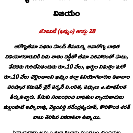
విజయం
✍️దివిటీ (ఖమ్మం) ఆగస్టు 28
ఆరోగ్యబీమా పథకం పాలసీ తీసుకున్న అనారోగ్య బాధిత
వినియోగదారునికి ఏడు శాతం వడ్డీతో బీమా పరిహారంతో పాటు,
వేదనకు గురిచేసినందుకు రూ.10 వేలు, ఖర్చుల నిమిత్తం మరో
రూ.10 వేలు చెల్లించాలని ఖమ్మం జిల్లా వినియోగదారుల వివాదాల
పరిష్కార కమిషన్ చైర్ పర్సన్ వి.లలిత, సభ్యులు ఎ.మాధవీలత
తీర్పునిచ్చారు. కేసుకు సంబంధించి బాధితుల న్యాయవాదులు
మల్లంపాటి అప్పారావు, వెల్లంపల్లి నరేంద్రస్వరూప్, కొలికొండ శరత్
బాబు తెలిపిన వివరాలిలా ఉన్నాయి.
ఫిర్యాదుదారు ఖమ్మం జిల్లా కల్లూరు మండలం చంద్రుపట్ల