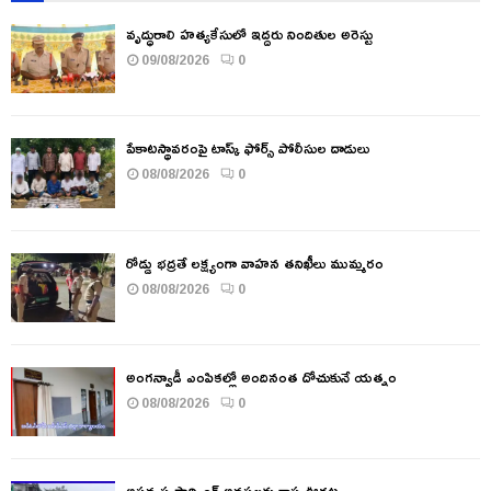
వృద్ధురాలి హత్యకేసులో ఇద్దరు నిందితుల అరెస్టు
09/08/2026
0
పేకాటస్థావరంపై టాస్క్ ఫోర్స్ పోలీసుల దాడులు
08/08/2026
0
రోడ్డు భద్రతే లక్ష్యంగా వాహన తనిఖీలు ముమ్మరం
08/08/2026
0
అంగన్వాడీ ఎంపికల్లో అందినంత దోచుకునే యత్నం
08/08/2026
0
అస్తవ్యస్త పార్కింగ్ అవస్థలకు కాస్త ఊరట