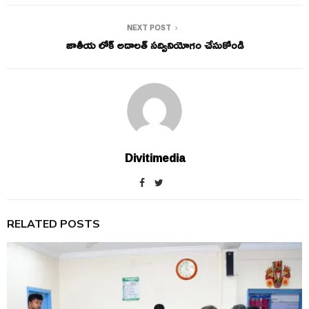
NEXT POST
జాతీయ లోక్ అదాలత్ సద్వినియోగం చేసుకోండి
Divitimedia
RELATED POSTS