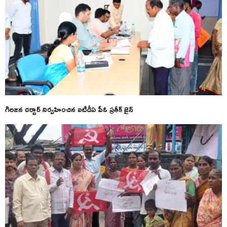
గిరిజన దర్బార్ నిర్వహించిన ఐటీడీఏ పీఓ ప్రతీక్ జైన్