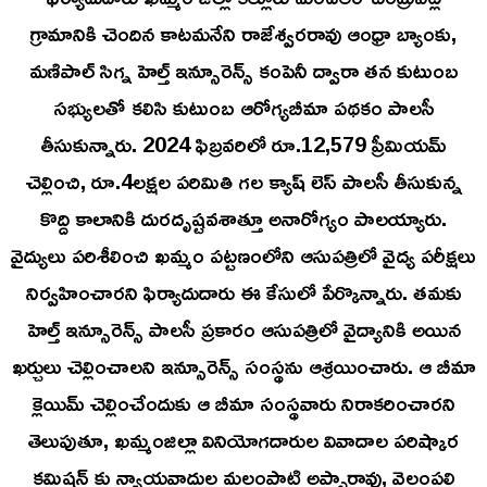
గ్రామానికి చెందిన కాటమనేని రాజేశ్వరరావు ఆంధ్రా బ్యాంకు,
మణిపాల్ సిగ్న హెల్త్ ఇన్సూరెన్స్ కంపెనీ ద్వారా తన కుటుంబ
సభ్యులతో కలిసి కుటుంబ ఆరోగ్యబీమా పథకం పాలసీ
తీసుకున్నారు. 2024 ఫిబ్రవరిలో రూ.12,579 ప్రీమియమ్
చెల్లించి, రూ.4లక్షల పరిమితి గల క్యాష్ లెస్ పాలసీ తీసుకున్న
కొద్ది కాలానికి దురదృష్టవశాత్తూ అనారోగ్యం పాలయ్యారు.
వైద్యులు పరిశీలించి ఖమ్మం పట్టణంలోని ఆసుపత్రిలో వైద్య పరీక్షలు
నిర్వహించారని ఫిర్యాదుదారు ఈ కేసులో పేర్కొన్నారు. తమకు
హెల్త్ ఇన్సూరెన్స్ పాలసీ ప్రకారం ఆసుపత్రిలో వైద్యానికి అయిన
ఖర్చులు చెల్లించాలని ఇన్సూరెన్స్ సంస్థను ఆశ్రయించారు. ఆ బీమా
క్లెయిమ్ చెల్లించేందుకు ఆ బీమా సంస్థవారు నిరాకరించారని
తెలుపుతూ, ఖమ్మంజిల్లా వినియోగదారుల వివాదాల పరిష్కార
కమిషన్ కు న్యాయవాదుల మల్లంపాటి అప్పారావు, వెల్లంపల్లి