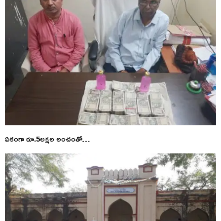
ఏకంగా రూ.5లక్షల లంచంతో…