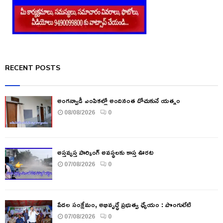
RECENT POSTS
అంగన్వాడీ ఎంపికల్లో అందినంత దోచుకునే యత్నం
08/08/2026
0
అస్తవ్యస్త పార్కింగ్ అవస్థలకు కాస్త ఊరట
07/08/2026
0
పేదల సంక్షేమం, అభివృద్ధే ప్రభుత్వ ధ్యేయం : పొంగులేటి
07/08/2026
0