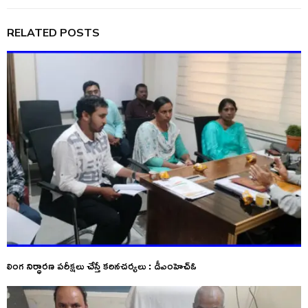
RELATED POSTS
లింగ నిర్ధారణ పరీక్షలు చేస్తే కఠినచర్యలు : డీఎంహెచ్ఓ