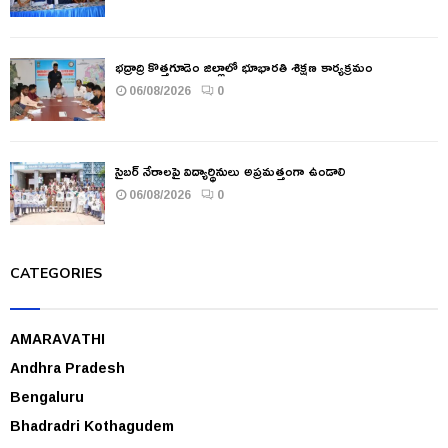
భద్రాద్రి కొత్తగూడెం జిల్లాలో భూభారతి శిక్షణ కార్యక్రమం
06/08/2026
0
సైబర్ నేరాలపై విద్యార్థినులు అప్రమత్తంగా ఉండాలి
06/08/2026
0
CATEGORIES
AMARAVATHI
Andhra Pradesh
Bengaluru
Bhadradri Kothagudem