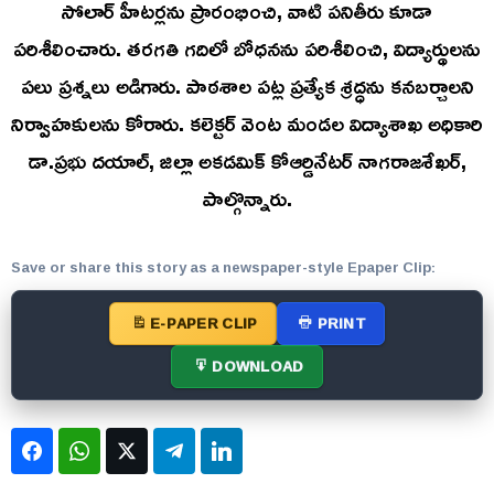
సోలార్ హీటర్లను ప్రారంభించి, వాటి పనితీరు కూడా
పరిశీలించారు. తరగతి గదిలో బోధనను పరిశీలించి, విద్యార్థులను
పలు ప్రశ్నలు అడిగారు. పాఠశాల పట్ల ప్రత్యేక శ్రద్ధను కనబర్చాలని
నిర్వాహకులను కోరారు. కలెక్టర్ వెంట మండల విద్యాశాఖ అధికారి
డా.ప్రభు దయాల్, జిల్లా అకడమిక్ కోఆర్డినేటర్ నాగరాజశేఖర్,
పాల్గొన్నారు.
Save or share this story as a newspaper-style Epaper Clip:
E-PAPER CLIP
PRINT
DOWNLOAD
Facebook
WhatsApp
Twitter
Telegram
LinkedIn