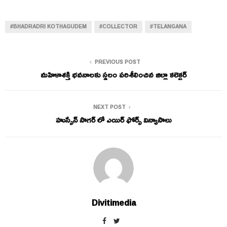
#BHADRADRI KOTHAGUDEM
#COLLECTOR
#TELANGANA
PREVIOUS POST
మహిళాశక్తి భవనాలకు స్థలం పరిశీలించిన జిల్లా కలెక్టర్
NEXT POST
హుస్సేన్ సాగర్ లో ఎయిర్ ఫోర్స్ విన్యాసాలు
Divitimedia