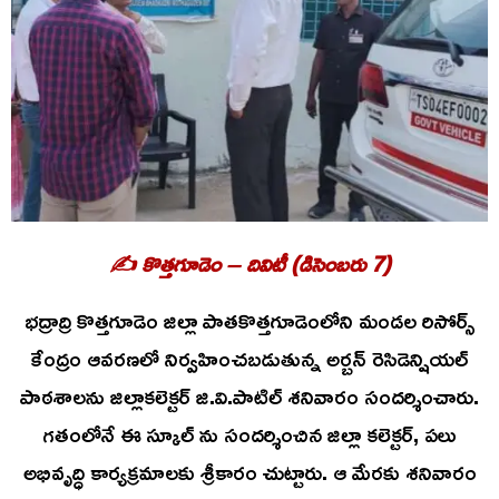
✍️ కొత్తగూడెం – దివిటీ (డిసెంబరు 7)
భద్రాద్రి కొత్తగూడెం జిల్లా పాతకొత్తగూడెంలోని మండల రిసోర్స్
కేంద్రం ఆవరణలో నిర్వహించబడుతున్న అర్బన్ రెసిడెన్షియల్
పాఠశాలను జిల్లాకలెక్టర్ జి.వి.పాటిల్ శనివారం సందర్శించారు.
గతంలోనే ఈ స్కూల్ ను సందర్శించిన జిల్లా కలెక్టర్, పలు
అభివృద్ధి కార్యక్రమాలకు శ్రీకారం చుట్టారు. ఆ మేరకు శనివారం