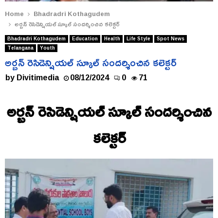
Home
Bhadradri Kothagudem
అర్బన్ రెసిడెన్షియల్ స్కూల్ సందర్శించిన కలెక్టర్
Bhadradri Kothagudem
Education
Health
Life Style
Spot News
Telangana
Youth
అర్బన్ రెసిడెన్షియల్ స్కూల్ సందర్శించిన కలెక్టర్
by
Divitimedia
08/12/2024
0
71
అర్బన్ రెసిడెన్షియల్ స్కూల్ సందర్శించిన
కలెక్టర్