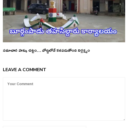
సమాచార హక్కు చట్టం… బోర్డులోనే కనపడుతోంది నిర్లక్ష్యం
LEAVE A COMMENT