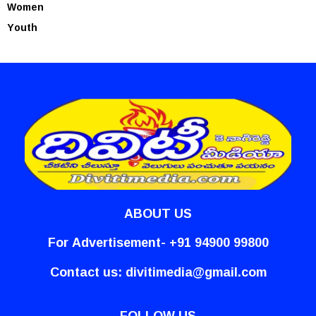
Women
Youth
ABOUT US
For Advertisement- +91 94900 99800
Contact us:
divitimedia@gmail.com
FOLLOW US