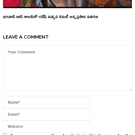
భగవాన్ దాస్ కాలనీలో గణేష్ ఉత్సవ కమిటీ అన్నప్రసాద వితరణ
LEAVE A COMMENT