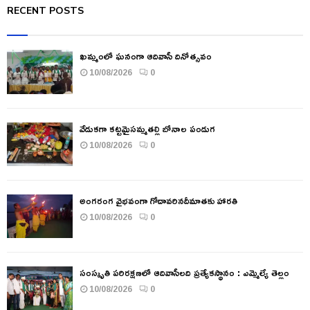
RECENT POSTS
ఖమ్మంలో ఘనంగా ఆదివాసీ దినోత్సవం
10/08/2026
0
వేడుకగా కట్టమైసమ్మతల్లి బోనాల పండుగ
10/08/2026
0
అంగరంగ వైభవంగా గోదావరినదీమాతకు హారతి
10/08/2026
0
సంస్కృతి పరిరక్షణలో ఆదివాసీలది ప్రత్యేకస్థానం : ఎమ్మెల్యే తెల్లం
10/08/2026
0