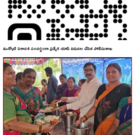
ముక్కోటి ఏకాదశి సందర్భంగా ప్రత్యేక యాప్ విడుదల చేసిన పోలీసుశాఖ