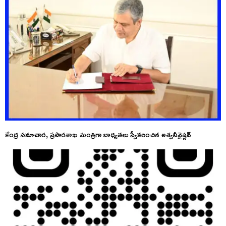
కేంద్ర సమాచార, ప్రసారశాఖ మంత్రిగా బాధ్యతలు స్వీకరించిన అశ్వనీవైష్ణవ్‌