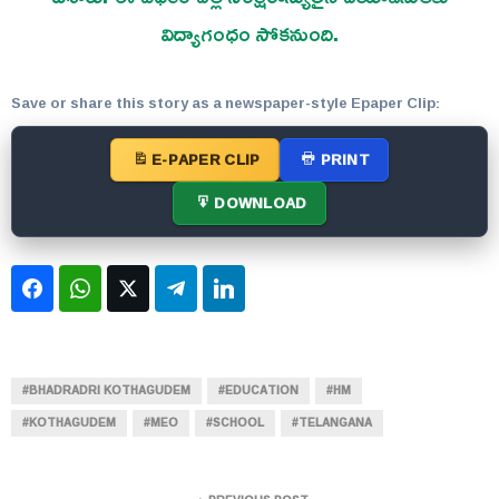
విద్యాగంధం సోకనుంది.
Save or share this story as a newspaper-style Epaper Clip:
E-PAPER CLIP
PRINT
DOWNLOAD
Facebook
WhatsApp
Twitter
Telegram
LinkedIn
#BHADRADRI KOTHAGUDEM
#EDUCATION
#HM
#KOTHAGUDEM
#MEO
#SCHOOL
#TELANGANA