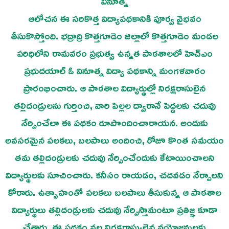
వినూత్న
ఆలోచన ఈ సరికొత్త విద్యాపథకానికి పూర్వ వైభవం
తీసుకొస్తోంది. భద్రాద్రి కొత్తగూడెం జిల్లాలో కొత్తగూడెం మండల
పరిధిలోని రామవరం ప్రభుత్వ ఉన్నత పాఠశాలలో హెచ్ఎం
ప్రభుదయాల్ ఓ వినూత్న విద్యా పథకాన్ని మంగళవారం
ప్రారంభించారు. ఆ పాఠశాల విద్యార్థుల్లో నిరక్షరాసులైన
తల్లిదండ్రులను గుర్తించి, వారి పిల్లల ద్వారానే పెద్దలకు చదువు
నేర్పించేలా ఈ పథకం రూపొందించారాయన. అందుకు
అవసరమైన పలకలు, బలపాలు అందించి, రోజూ కొంత సమయం
తమ తల్లిదండ్రులకు చదువు నేర్పించేందుకు కేటాయించాలని
విద్యార్థులకు సూచించారు. కనీసం రాయడం, చదవడం నేర్పాలని
కోరారు. ఉత్సాహంతో పలకలు బలపాలు తీసుకున్న ఆ పాఠశాల
విద్యార్థులు తల్లిదండ్రులకు చదువు నేర్పిస్తామంటూ ప్రతిజ్ఞ కూడా
చేశారు. ఈ పథకం వల్ల నిరక్షరాస్యులైన వయోజనులకు