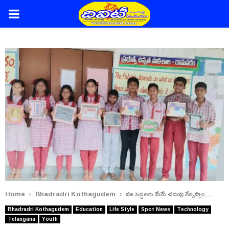
PRIMARY
MENU
Home
Bhadradri Kothagudem
మా పెద్దలకు మేమే చదువు నేర్పిస్తాం…
Bhadradri Kothagudem
Education
Life Style
Spot News
Technology
Telangana
Youth