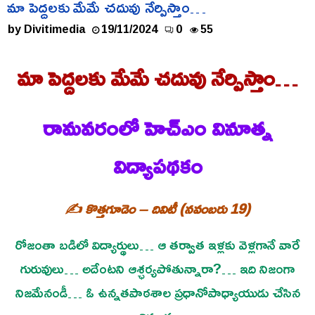
మా పెద్దలకు మేమే చదువు నేర్పిస్తాం…
by
Divitimedia
19/11/2024
0
55
మా పెద్దలకు మేమే చదువు నేర్పిస్తాం…
రామవరంలో హెచ్ఎం వినూత్న
విద్యాపథకం
✍️ కొత్తగూడెం – దివిటీ (నవంబరు 19)
రోజంతా బడిలో విద్యార్థులు… ఆ తర్వాత ఇళ్లకు వెళ్లగానే వారే
గురువులు… అదేంటని ఆశ్ఛర్యపోతున్నారా?… ఇది నిజంగా
నిజమేనండీ… ఓ ఉన్నతపాఠశాల ప్రధానోపాధ్యాయుడు చేసిన