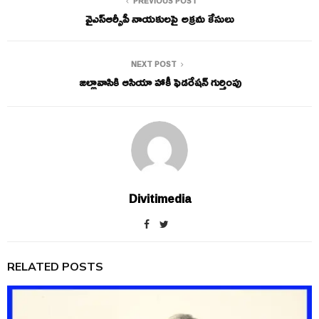
PREVIOUS POST
వైఎస్ఆర్సీపీ నాయకులపై అక్రమ కేసులు
NEXT POST
జల్లావాసికి ఆసియా హాకీ ఫెడరేషన్ గుర్తింపు
Divitimedia
RELATED POSTS